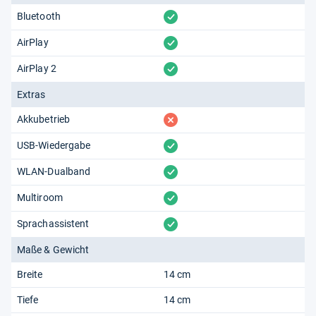
vorhanden
Bluetooth
vorhanden
AirPlay
vorhanden
AirPlay 2
Extras
fehlt
Akkubetrieb
vorhanden
USB-Wiedergabe
vorhanden
WLAN-Dualband
vorhanden
Multiroom
vorhanden
Sprachassistent
Maße & Gewicht
Breite
14 cm
Tiefe
14 cm