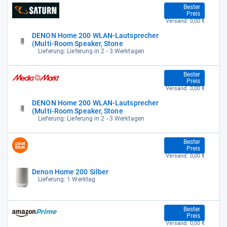
349,00 €
Bester
Preis
Versand:
0,00 €
DENON Home 200 WLAN-Lautsprecher
(Multi-Room Speaker, Stone
Lieferung: Lieferung in 2 - 3 Werktagen
349,00 €
Bester
Preis
Versand:
0,00 €
DENON Home 200 WLAN-Lautsprecher
(Multi-Room Speaker, Stone
Lieferung: Lieferung in 2 - 3 Werktagen
349,00 €
Bester
Preis
Versand:
0,00 €
Denon Home 200 Silber
Lieferung: 1 Werktag
349,00 €
Bester
Preis
Versand:
0,00 €