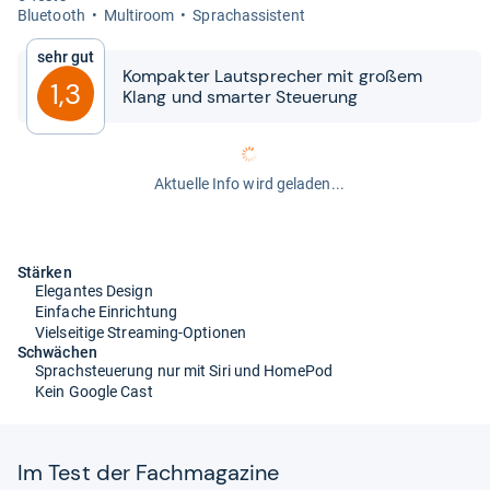
Blue­tooth
Mul­ti­room
Sprachas­sis­tent
Sehr gut
Kom­pak­ter Laut­spre­cher mit großem
1,3
Klang und smar­ter Steue­rung
Aktuelle Info wird geladen...
Stärken
Elegantes Design
Einfache Einrichtung
Vielseitige Streaming-Optionen
Schwächen
Sprachsteuerung nur mit Siri und HomePod
Kein Google Cast
Im Test der Fach­ma­ga­zine