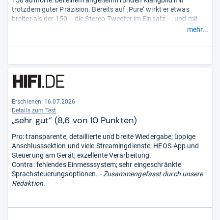
150 aufhörte: bei einem angenehm runden Klangbild mit
trotzdem guter Präzision. Bereits auf ‚Pure‘ wirkt er etwas
breiter als der 150 – die Stereo-Tweeter im Einsatz –, und mit
‚Auto‘ umso mehr. Zudem klingt der neue Home 200 dann voller
mehr...
und damit in gewisser Weise ‚relaxter‘. ...“
Erschienen:
16.07.2026
Details zum Test
„sehr gut“ (8,6 von 10 Punkten)
Pro: transparente, detaillierte und breite Wiedergabe; üppige
Anschlusssektion und viele Streamingdienste; HEOS-App und
Steuerung am Gerät; exzellente Verarbeitung.
Contra: fehlendes Einmesssystem; sehr eingeschränkte
Sprachsteuerungsoptionen.
- Zusammengefasst durch unsere
Redaktion.