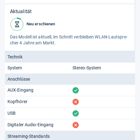
Aktualität
Neu erschienen
Das Modell ist aktu­ell, im Schnitt ver­blei­ben WLAN-​​Laut­spre­
cher 4 Jahre am Markt.
Technik
System
Stereo-System
Anschlüsse
vorhanden
AUX-Eingang
fehlt
Kopfhörer
vorhanden
USB
fehlt
Digitaler Audio-Eingang
Streaming-Standards