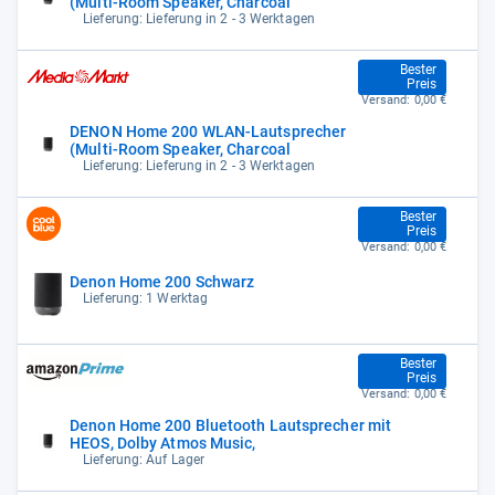
(Multi-Room Speaker, Charcoal
Lieferung: Lieferung in 2 - 3 Werktagen
349,00 €
Bester
Preis
Versand:
0,00 €
DENON Home 200 WLAN-Lautsprecher
(Multi-Room Speaker, Charcoal
Lieferung: Lieferung in 2 - 3 Werktagen
349,00 €
Bester
Preis
Versand:
0,00 €
Denon Home 200 Schwarz
Lieferung: 1 Werktag
349,00 €
Bester
Preis
Versand:
0,00 €
Denon Home 200 Bluetooth Lautsprecher mit
HEOS, Dolby Atmos Music,
Lieferung: Auf Lager