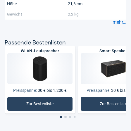
Höhe
21,6 cm
Gewicht
2,2 kg
mehr...
Pas­sende Bes­ten­lis­ten
WLAN-Lautsprecher
Smart Speaker
Preisspanne:
30 € bis 1.200 €
Preisspanne:
30 € bis 1.
Zur Bestenliste
Zur Bestenliste
: WLAN-Lautsprecher
: Smart S