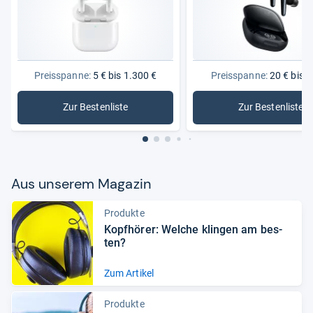
Preisspanne:
5 € bis 1.300 €
Preisspanne:
20 € bis 2
Zur Bestenliste
Zur Bestenliste
: Kopfhörer
: Bluetoo
Aus unse­rem Maga­zin
Produkte
Kopf­hö­rer: Wel­che klin­gen am bes­
ten?
Zum Artikel
Produkte