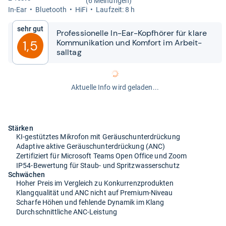
(6 Meinungen)
In-​Ear
Blue­tooth
HiFi
Lauf­zeit: 8 h
Sehr gut
Pro­fes­sio­nelle In-​​Ear-​​Kopf­hö­rer für klare
Kom­mu­ni­ka­tion und Kom­fort im Arbeit­
1,5
sall­tag
Aktuelle Info wird geladen...
Stärken
KI-gestütztes Mikrofon mit Geräuschunterdrückung
Adaptive aktive Geräuschunterdrückung (ANC)
Zertifiziert für Microsoft Teams Open Office und Zoom
IP54-Bewertung für Staub- und Spritzwasserschutz
Schwächen
Hoher Preis im Vergleich zu Konkurrenzprodukten
Klangqualität und ANC nicht auf Premium-Niveau
Scharfe Höhen und fehlende Dynamik im Klang
Durchschnittliche ANC-Leistung