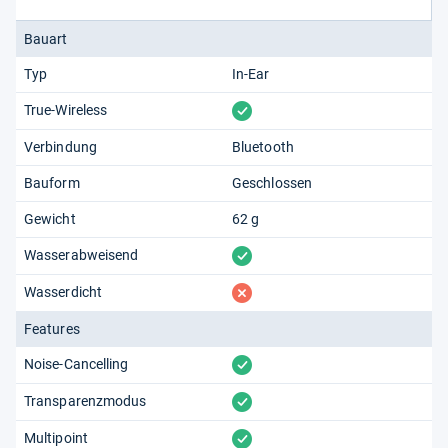
Bauart
Typ
In-Ear
vorhanden
True-Wireless
Verbindung
Bluetooth
Bauform
Geschlossen
Gewicht
62 g
vorhanden
Wasserabweisend
fehlt
Wasserdicht
Features
vorhanden
Noise-Cancelling
vorhanden
Transparenzmodus
vorhanden
Multipoint