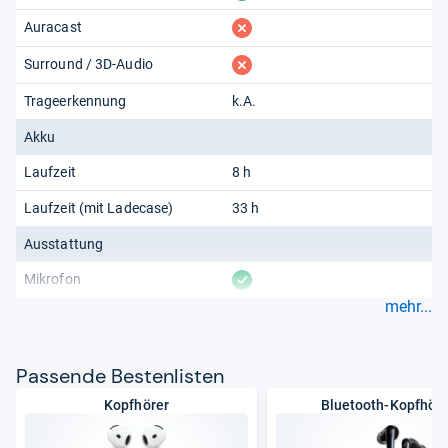
fehlt
Auracast
fehlt
Surround / 3D-Audio
Trageerkennung
k.A.
Akku
Laufzeit
8 h
Laufzeit (mit Ladecase)
33 h
Ausstattung
vorhanden
Mikrofon
mehr...
Pas­sende Bes­ten­lis­ten
Kopfhörer
Bluetooth-Kopfhöre