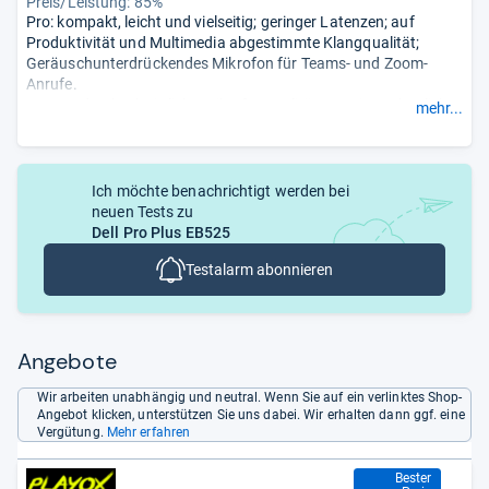
Preis/Leistung: 85%
Pro: kompakt, leicht und vielseitig; geringer Latenzen; auf
Produktivität und Multimedia abgestimmte Klangqualität;
Geräuschunterdrückendes Mikrofon für Teams- und Zoom-
Anrufe.
Contra: durchschnittliche Mikrofonqualität; ANC ist ordentlich,
mehr...
aber nicht erstklassig; die Bedienelemente am Ohr sind etwas
gewöhnungsbedürftig.
- Zusammengefasst durch unsere
Redaktion.
Ich möchte benachrichtigt werden bei
neuen Tests zu
Dell Pro Plus EB525
Testalarm abonnieren
Angebote
Wir arbeiten unabhängig und neutral. Wenn Sie auf ein verlinktes Shop-
Angebot klicken, unterstützen Sie uns dabei. Wir erhalten dann ggf. eine
Vergütung.
Mehr erfahren
139,89 €
Bester