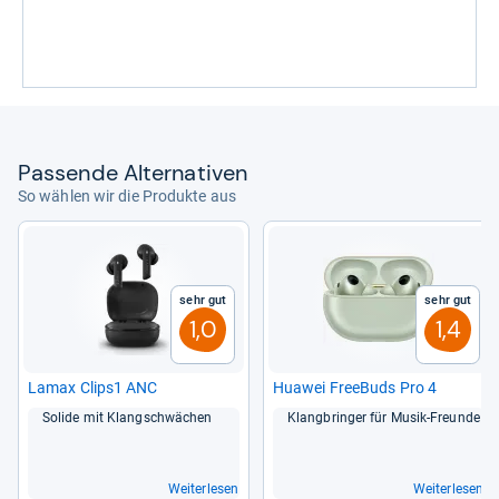
Pas­sende Alter­na­ti­ven
So wählen wir die Produkte aus
Sehr gut
Sehr gut
1,0
1,4
Lamax Clips1 ANC
Hua­wei Free­Buds Pro 4
Solide mit Klang­schwä­chen
Klang­brin­ger für Musik-​Freunde
Weiterlesen
Weiterlesen