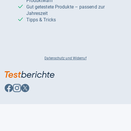
Produktwahl
Gut getestete Produkte – passend zur
Jahreszeit
Tipps & Tricks
Datenschutz und Widerruf
Auf
Auf
Auf
Facebook
Instagram
X
folgen
folgen
folgen
Über uns
Testmagazine
Unsere Redaktion
FAQ
Presse
Unser Magazin