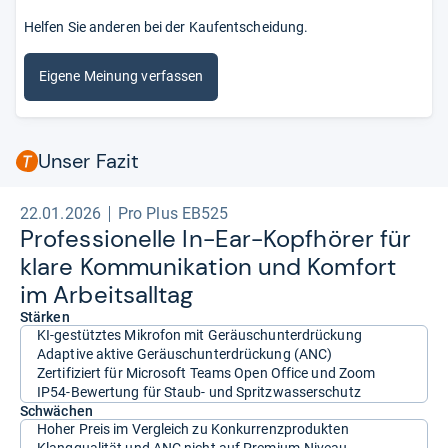
Helfen Sie anderen bei der Kaufentscheidung.
Eigene Meinung verfassen
Unser Fazit
22.01.2026
Pro Plus EB525
Pro­fes­sio­nelle In-​Ear-​Kopf­hö­rer für
klare Kom­mu­ni­ka­tion und Kom­fort
im Arbeit­sall­tag
Stärken
KI-gestütztes Mikrofon mit Geräuschunterdrückung
Adaptive aktive Geräuschunterdrückung (ANC)
Zertifiziert für Microsoft Teams Open Office und Zoom
IP54-Bewertung für Staub- und Spritzwasserschutz
Schwächen
Hoher Preis im Vergleich zu Konkurrenzprodukten
Klangqualität und ANC nicht auf Premium-Niveau