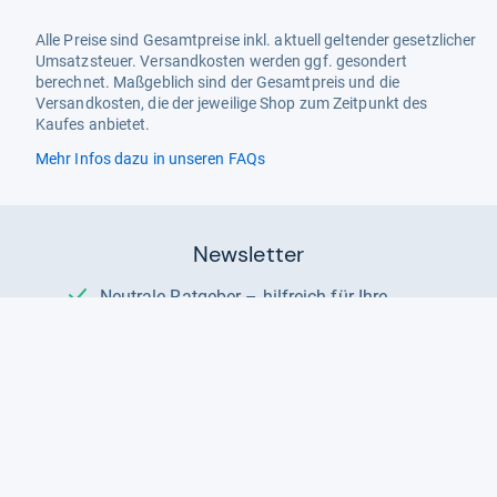
Alle Preise sind Gesamtpreise inkl. aktuell geltender gesetzlicher
Umsatzsteuer. Versandkosten werden ggf. gesondert
berechnet. Maßgeblich sind der Gesamtpreis und die
Versandkosten, die der jeweilige Shop zum Zeitpunkt des
Kaufes anbietet.
Mehr Infos dazu in unseren FAQs
Newsletter
Neutrale Ratgeber – hilfreich für Ihre
Produktwahl
Gut getestete Produkte – passend zur
Jahreszeit
Tipps & Tricks