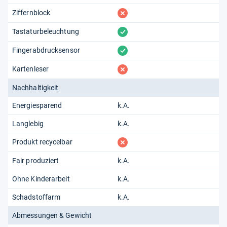
fehlt
Ziffernblock
vorhanden
Tastaturbeleuchtung
vorhanden
Fingerabdrucksensor
fehlt
Kartenleser
Nachhaltigkeit
Energiesparend
k.A.
Langlebig
k.A.
fehlt
Produkt recycelbar
Fair produziert
k.A.
Ohne Kinderarbeit
k.A.
Schadstoffarm
k.A.
Abmessungen & Gewicht