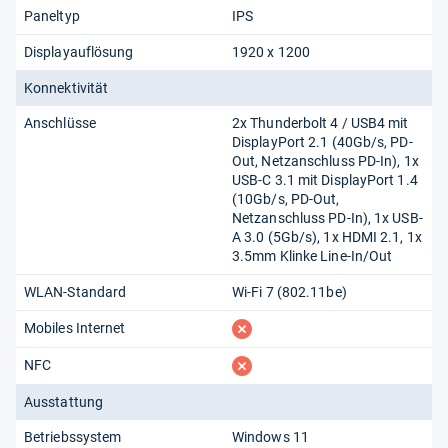
Paneltyp
IPS
Displayauflösung
1920 x 1200
Konnektivität
Anschlüsse
2x Thunderbolt 4 /​ USB4 mit
DisplayPort 2.1 (40Gb/​s, PD-
Out, Netzanschluss PD-In), 1x
USB-C 3.1 mit DisplayPort 1.4
(10Gb/​s, PD-Out,
Netzanschluss PD-In), 1x USB-
A 3.0 (5Gb/​s), 1x HDMI 2.1, 1x
3.5mm Klinke Line-In/​Out
WLAN-Standard
Wi-Fi 7 (802.11​be)
fehlt
Mobiles Internet
fehlt
NFC
Ausstattung
Betriebssystem
Windows 11