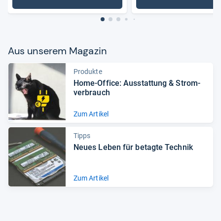
: Laptops
: Noteboo
Aus unse­rem Maga­zin
Produkte
Home-​Office: Aus­stat­tung & Strom­
ver­brauch
Zum Artikel
Tipps
Neues Leben für betagte Tech­nik
Zum Artikel