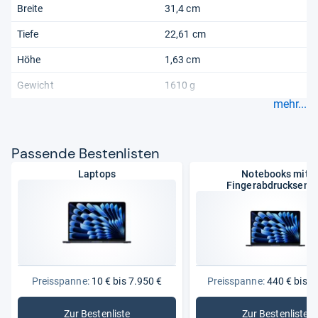
Breite
31,4 cm
Tiefe
22,61 cm
Höhe
1,63 cm
Gewicht
1610 g
mehr...
Pas­sende Bes­ten­lis­ten
Laptops
Notebooks mit
Fingerabdrucksens
Preisspanne:
10 € bis 7.950 €
Preisspanne:
440 € bis 5
Zur Bestenliste
Zur Bestenliste