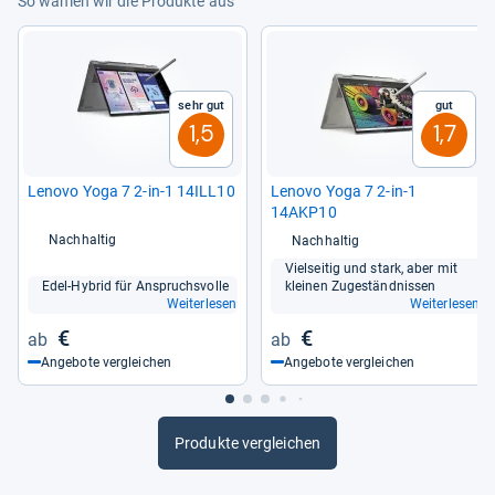
So wählen wir die Produkte aus
Sehr gut
Gut
1,5
1,7
Lenovo Yoga 7 2-​in-​1 14ILL10
Lenovo Yoga 7 2-​in-​1
14AKP10
Nachhaltig
Nachhaltig
Viel­sei­tig und stark, aber mit
Edel-​Hybrid für Anspruchs­volle
klei­nen Zuge­ständ­nis­sen
Weiterlesen
Weiterlesen
€
€
Angebote vergleichen
Angebote vergleichen
Produkte vergleichen