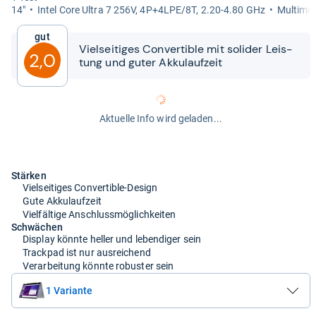
14"
Intel Core Ultra 7 256V, 4P+4LPE/8T, 2.20-​4.80 GHz
Mul­ti­me
Gut
Viel­sei­ti­ges Con­ver­ti­ble mit soli­der Leis­
2,0
tung und guter Akku­lauf­zeit
Aktuelle Info wird geladen...
Stärken
Vielseitiges Convertible-Design
Gute Akkulaufzeit
Vielfältige Anschlussmöglichkeiten
Schwächen
Display könnte heller und lebendiger sein
Trackpad ist nur ausreichend
Verarbeitung könnte robuster sein
1 Variante