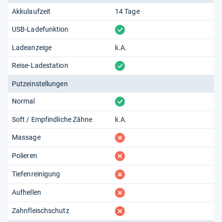
Akkulaufzeit
14 Tage
vorhanden
USB-Ladefunktion
Ladeanzeige
k.A.
vorhanden
Reise-Ladestation
Putzeinstellungen
vorhanden
Normal
Soft / Empfindliche Zähne
k.A.
fehlt
Massage
fehlt
Polieren
fehlt
Tiefenreinigung
fehlt
Aufhellen
fehlt
Zahnfleischschutz