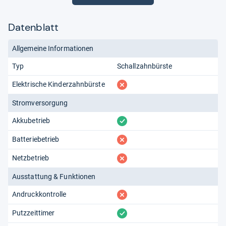
Datenblatt
Allgemeine Informationen
Typ
Schallzahnbürste
fehlt
Elektrische Kinderzahnbürste
Stromversorgung
vorhanden
Akkubetrieb
fehlt
Batteriebetrieb
fehlt
Netzbetrieb
Ausstattung & Funktionen
fehlt
Andruckkontrolle
vorhanden
Putzzeittimer