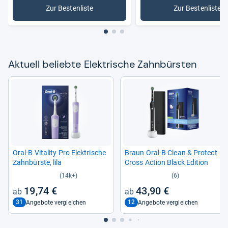
Zur Bestenliste
Zur Bestenliste
: Elektrische Zahnbürsten
: Schallz
Aktu­ell beliebte Elek­tri­sche Zahn­bürs­ten
Oral-​B Vita­lity Pro Elek­tri­sche
Braun Oral-​B Clean & Pro­tect
Zahn­bürste, lila
Cross Action Black Edi­tion
(14k+)
(6)
19,74 €
43,90 €
31
12
Angebote vergleichen
Angebote vergleichen