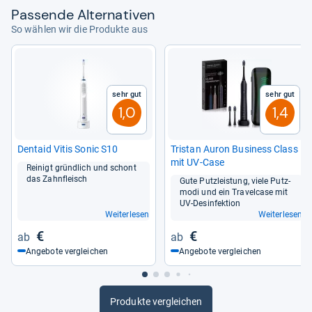
Pas­sende Alter­na­ti­ven
So wählen wir die Produkte aus
Sehr gut
Sehr gut
1,0
1,4
Den­taid Vitis Sonic S10
Tris­tan Auron Busi­ness Class
mit UV-​Case
Rei­nigt gründ­lich und schont
das Zahn­fleisch
Gute Putz­leis­tung, viele Putz­
modi und ein Tra­vel­case mit
UV-​Des­in­fek­tion
Weiterlesen
Weiterlesen
€
€
Angebote vergleichen
Angebote vergleichen
Produkte vergleichen