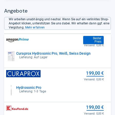
Angebote
Wir arbeiten unabhängig und neutral. Wenn Sie auf ein verlinktes Shop-
Angebot klicken, unterstützen Sie uns dabei. Wir erhalten dann ggf. eine
Vergütung.
Mehr erfahren
180,89 €
Bester
Preis
Versand:
0,00 €
Curaprox Hydrosonic Pro, Weiß, Swiss Design
Lieferung: Auf Lager
199,00 €
Versand:
0,00 €
Hydrosonic Pro
Lieferung: 1-3 Tage
199,00 €
Versand:
0,00 €