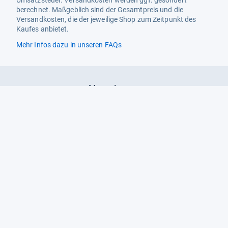
Umsatzsteuer. Versandkosten werden ggf. gesondert
berechnet. Maßgeblich sind der Gesamtpreis und die
Versandkosten, die der jeweilige Shop zum Zeitpunkt des
Kaufes anbietet.
Mehr Infos dazu in unseren FAQs
Newsletter
Neutrale Ratgeber – hilfreich für Ihre
Produktwahl
Gut getestete Produkte – passend zur
Jahreszeit
Tipps & Tricks
Datenschutz und Widerruf