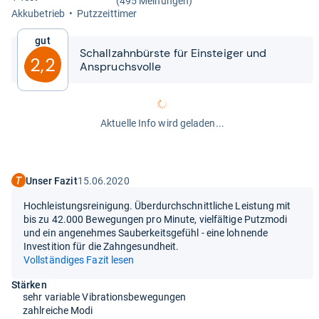
(495 Meinungen)
Akku­be­trieb
Putz­zeit­ti­mer
Gut
Schall­zahn­bürste für Ein­stei­ger und
2,2
Anspruchs­volle
Aktuelle Info wird geladen...
Unser Fazit
15.06.2020
Hochleistungsreinigung. Überdurchschnittliche Leistung mit
bis zu 42.000 Bewegungen pro Minute, vielfältige Putzmodi
und ein angenehmes Sauberkeitsgefühl - eine lohnende
Investition für die Zahngesundheit.
Vollständiges Fazit lesen
Stärken
sehr variable Vibrationsbewegungen
zahlreiche Modi