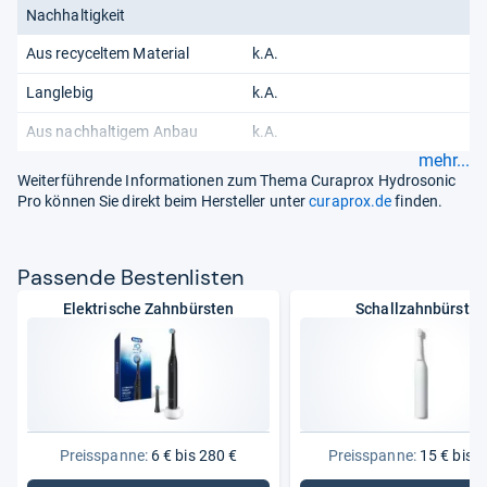
Nachhaltigkeit
Aus recyceltem Material
k.A.
Langlebig
k.A.
Aus nachhaltigem Anbau
k.A.
mehr...
Weiterführende Informationen zum Thema Curaprox Hydrosonic
Pro können Sie direkt beim Hersteller unter
curaprox.de
finden.
Pas­sende Bes­ten­lis­ten
Elektrische Zahnbürsten
Schallzahnbürsten
Preisspanne:
6 € bis 280 €
Preisspanne:
15 € bis 2