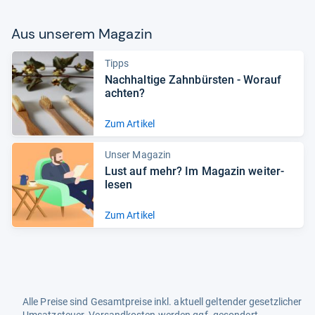
Aus unse­rem Maga­zin
Tipps
Nach­hal­tige Zahn­bürs­ten -​ Wor­auf
ach­ten?
Zum Artikel
Unser Magazin
Lust auf mehr? Im Maga­zin wei­ter­
le­sen
Zum Artikel
Alle Preise sind Gesamtpreise inkl. aktuell geltender gesetzlicher