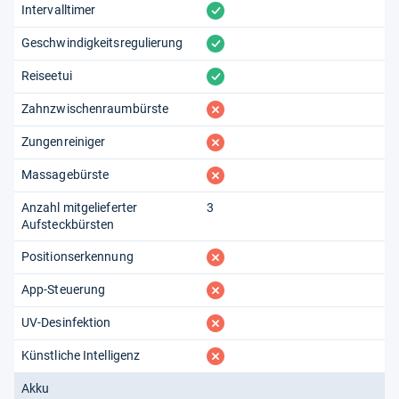
vorhanden
Intervalltimer
vorhanden
Geschwindigkeitsregulierung
vorhanden
Reiseetui
fehlt
Zahnzwischenraumbürste
fehlt
Zungenreiniger
fehlt
Massagebürste
Anzahl mitgelieferter
3
Aufsteckbürsten
fehlt
Positionserkennung
fehlt
App-Steuerung
fehlt
UV-Desinfektion
fehlt
Künstliche Intelligenz
Akku