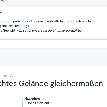
ne
“
e gebaut; großzügiger Federweg; ordentliche und verkehrssichere
 (mit Beleuchtung).
es Gewicht.
- Zusammengefasst durch unsere Redaktion.
ll 2022)
ch­tes Gelände glei­cher­ma­ßen
Schwächen
Hohes Gewicht