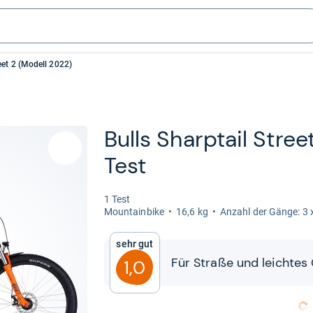
reet 2 (Modell 2022)
Bulls Sharp­tail Stre
Test
1 Test
Moun­tain­bike
16,6 kg
Anzahl der Gänge: 3 
Sehr gut
Für Straße und leich­tes
1,0