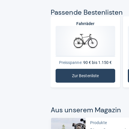
Pas­sende Bes­ten­lis­ten
Fahrräder
Preisspanne:
90 € bis 1.150 €
Zur Bestenliste
: Fahrräder
Aus unse­rem Maga­zin
Produkte