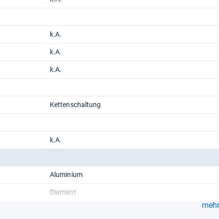
k.A.
k.A.
k.A.
Kettenschaltung
k.A.
Aluminium
Diamant
mehr.