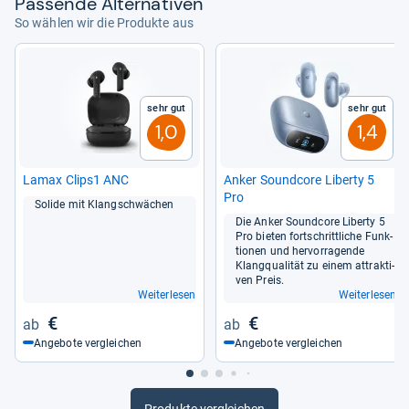
Pas­sende Alter­na­ti­ven
So wählen wir die Produkte aus
Sehr gut
Sehr gut
1,0
1,4
Lamax Clips1 ANC
Anker Sound­core Liberty 5
Pro
Solide mit Klang­schwä­chen
Die Anker Sound­core Liberty 5
Pro bie­ten fort­schritt­li­che Funk­
tio­nen und her­vor­ra­gende
Klang­qua­li­tät zu einem attrak­ti­
ven Preis.
Weiterlesen
Weiterlesen
€
€
Angebote vergleichen
Angebote vergleichen