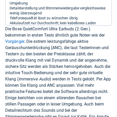
Umgebung
Detaildarstellung und Stimmenwiedergabe vergleichsweise
wenig überzeugend
Telefoniequalität lässt zu wünschen übrig
Akkulaufzeit nur Durchschnitt; kein kabelloses Laden
Die Bose QuietComfort Ultra Earbuds (2. Gen.)
bekommen in ersten Tests ähnlich gute Noten wie der
Vorgänger
. Die extrem leistungsfähige aktive
Geräuschunterdrückung (ANC), die laut Testerinnen und
Testern zu den besten der Preisklasse zählt, der
druckvolle Klang mit viel Dynamik und der angenehme,
sichere Sitz werden als Stärken hervorgehoben. Auch die
intuitive Touch-Bedienung und der sehr gute virtuelle
Klang (
Immersive Audio
) werden in Tests gelobt. Per App
können Sie Klang und ANC anpassen. Viel mehr
praktische Features bietet die Software allerdings nicht.
Einige berichten von einem störenden Rauschen bei
stillen Passagen oder in leiser Umgebung. Auch beim
Detailreichtum des Sounds und bei der
Stimmenwiedergabe gibt es Grund zur Kritik. Für Anrufe