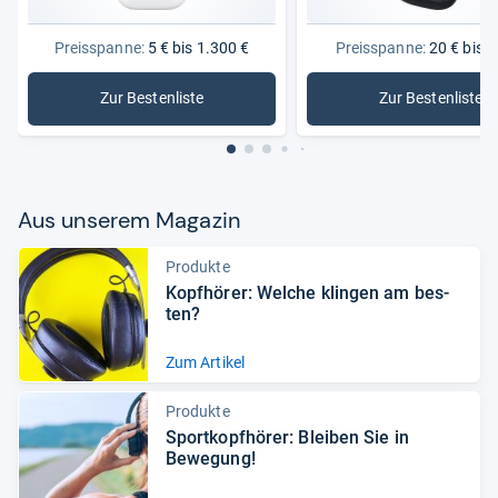
Preisspanne:
5 € bis 1.300 €
Preisspanne:
20 € bis 2
Zur Bestenliste
Zur Bestenliste
: Kopfhörer
: Bluetoo
Aus unse­rem Maga­zin
Produkte
Kopf­hö­rer: Wel­che klin­gen am bes­
ten?
Zum Artikel
Produkte
Sport­kopf­hö­rer: Blei­ben Sie in
Bewe­gung!