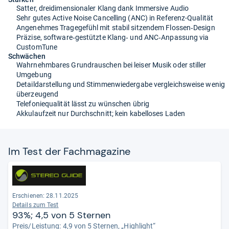
Satter, dreidimensionaler Klang dank Immersive Audio
Sehr gutes Active Noise Cancelling (ANC) in Referenz-Qualität
Angenehmes Tragegefühl mit stabil sitzendem Flossen‑Design
Präzise, software‑gestützte Klang‑ und ANC‑Anpassung via
CustomTune
Schwächen
Wahrnehmbares Grundrauschen bei leiser Musik oder stiller
Umgebung
Detaildarstellung und Stimmenwiedergabe vergleichsweise wenig
überzeugend
Telefoniequalität lässt zu wünschen übrig
Akkulaufzeit nur Durchschnitt; kein kabelloses Laden
Im Test der Fach­ma­ga­zine
Erschienen: 28.11.2025
Details zum Test
93%; 4,5 von 5 Sternen
Preis/Leistung: 4,9 von 5 Sternen, „Highlight“