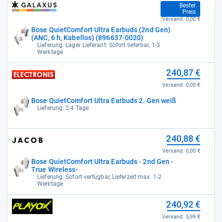
214,39 €
Bester
Preis
Versand:
0,00 €
Bose QuietComfort Ultra Earbuds (2nd Gen)
(ANC, 6 h, Kabellos) (896637-0020)
Lieferung: Lager Lieferant: Sofort lieferbar, 1-3
Werktage
240,87 €
Versand:
0,00 €
Bose QuietComfort Ultra Earbuds 2. Gen weiß
Lieferung: 2-4 Tage
240,88 €
Versand:
0,00 €
Bose QuietComfort Ultra Earbuds - 2nd Gen -
True Wireless-
Lieferung: Sofort verfügbar, Lieferzeit max. 1-2
Werktage
240,92 €
Versand:
5,99 €