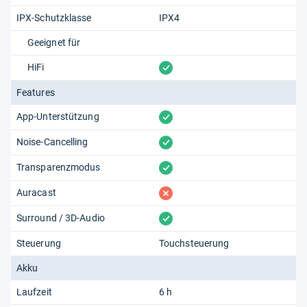
IPX-Schutzklasse
IPX4
Geeignet für
vorhanden
HiFi
Features
vorhanden
App-Unterstützung
vorhanden
Noise-Cancelling
vorhanden
Transparenzmodus
fehlt
Auracast
vorhanden
Surround / 3D-Audio
Steuerung
Touchsteuerung
Akku
Laufzeit
6 h