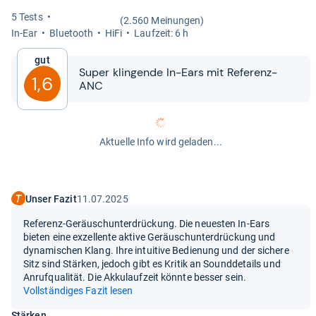
5 Tests
(2.560 Meinungen)
In-​Ear
Blue­tooth
HiFi
Lauf­zeit: 6 h
Gut
Super klin­gende In-​​Ears mit Refe­renz-​​
1,6
ANC
Aktuelle Info wird geladen...
Unser Fazit
11.07.2025
Referenz-Geräuschunterdrückung. Die neuesten In-Ears
bieten eine exzellente aktive Geräuschunterdrückung und
dynamischen Klang. Ihre intuitive Bedienung und der sichere
Sitz sind Stärken, jedoch gibt es Kritik an Sounddetails und
Anrufqualität. Die Akkulaufzeit könnte besser sein.
Vollständiges Fazit lesen
Stärken