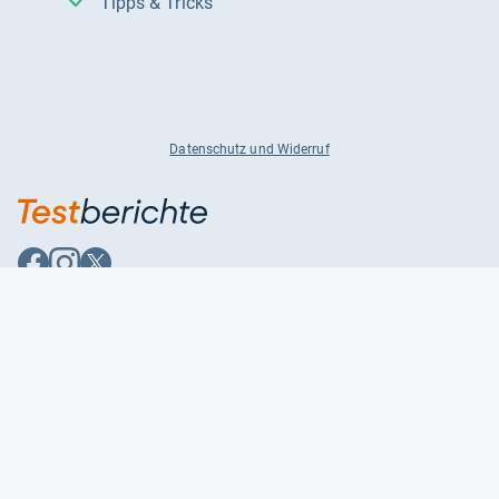
Tipps & Tricks
Datenschutz und Widerruf
Auf
Auf
Auf
Facebook
Instagram
X
folgen
folgen
folgen
Über uns
Testmagazine
Unsere Redaktion
FAQ
Presse
Unser Magazin
Karriere
Feedback
Partnerbereich
Kontakt