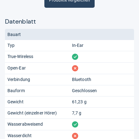
Produkte vergleichen
Datenblatt
Bauart
Typ
In-Ear
vorhanden
True-Wireless
fehlt
Open-Ear
Verbindung
Bluetooth
Bauform
Geschlossen
Gewicht
61,23 g
Gewicht (einzelner Hörer)
7,7 g
vorhanden
Wasserabweisend
fehlt
Wasserdicht