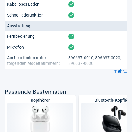
vorhanden
Kabelloses Laden
vorhanden
Schnellladefunktion
Ausstattung
vorhanden
Fernbedienung
vorhanden
Mikrofon
Auch zu finden unter
896637-0010, 896637-0020,
folgenden Modellnummern:
896637-0030
mehr...
Pas­sende Bes­ten­lis­ten
Kopfhörer
Bluetooth-Kopfhöre