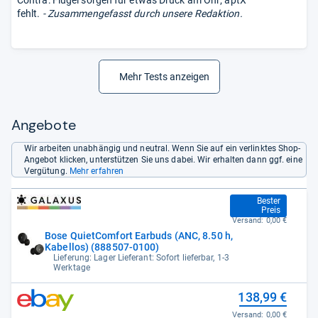
fehlt.
- Zusammengefasst durch unsere Redaktion.
Mehr Tests anzeigen
Angebote
Wir arbeiten unabhängig und neutral. Wenn Sie auf ein verlinktes Shop-
Angebot klicken, unterstützen Sie uns dabei. Wir erhalten dann ggf. eine
Vergütung.
Mehr erfahren
126,93 €
Bester
Preis
Versand:
0,00 €
Bose QuietComfort Earbuds (ANC, 8.50 h,
Kabellos) (888507-0100)
Lieferung: Lager Lieferant: Sofort lieferbar, 1-3
Werktage
138,99 €
Versand:
0,00 €