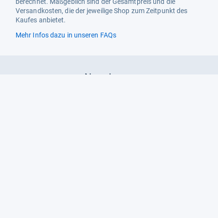
berechnet. Maßgeblich sind der Gesamtpreis und die
Versandkosten, die der jeweilige Shop zum Zeitpunkt des
Kaufes anbietet.
Mehr Infos dazu in unseren FAQs
Newsletter
Neutrale Ratgeber – hilfreich für Ihre
Produktwahl
Gut getestete Produkte – passend zur
Jahreszeit
Tipps & Tricks
Datenschutz und Widerruf