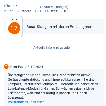
6 Tests
(8.908 Meinungen)
In-​Ear
Blue­tooth
HiFi
Lauf­zeit: 8,5 h
Gut
Bose-​​Klang im mitt­le­ren Preis­seg­ment
1,7
Aktuelle Info wird geladen...
Unser Fazit
13.10.2024
Überzeugende Klangqualität. Die Ohrhörer bieten aktive
Geräuschunterdrückung und längere Akkulaufzeit. Sie sind
kompakt, unterstützen Multipoint-Bluetooth und haben einen
Low-Latency-Modus für Gamer. Schwächen zeigen sich bei
Telefonaten, während der Klang in Bässen und Höhen
überzeugt.
Vollständiges Fazit lesen