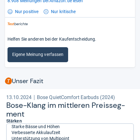
8.908 Meinungen bei Amazon.de lesen
Nur positive
Nur kritische
Helfen Sie anderen bei der Kaufentscheidung.
Eigene Meinung verfassen
Unser Fazit
13.10.2024
Bose QuietComfort Earbuds (2024)
Bose-​Klang im mitt­le­ren Preis­seg­
ment
Stärken
Starke Bässe und Höhen
Verbesserte Akkulaufzeit
Unterstützung von Multipoint