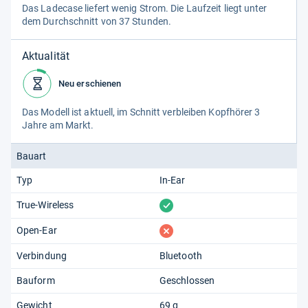
Das Lade­case lie­fert wenig Strom. Die Lauf­zeit liegt unter
dem Durch­schnitt von 37 Stun­den.
Aktualität
Neu erschienen
Das Modell ist aktu­ell, im Schnitt ver­blei­ben Kopf­hö­rer 3
Jahre am Markt.
Bauart
Typ
In-Ear
vorhanden
True-Wireless
fehlt
Open-Ear
Verbindung
Bluetooth
Bauform
Geschlossen
Gewicht
69 g