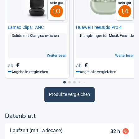
Sehr gut
Sehr gut
1,0
1,4
Lamax Clips1 ANC
Hua­wei Free­Buds Pro 4
Solide mit Klang­schwä­chen
Klang­brin­ger für Musik-​Freunde
Weiterlesen
Weiterlesen
€
€
Angebote vergleichen
Angebote vergleichen
Produkte vergleichen
Datenblatt
Laufzeit (mit Ladecase)
32
h