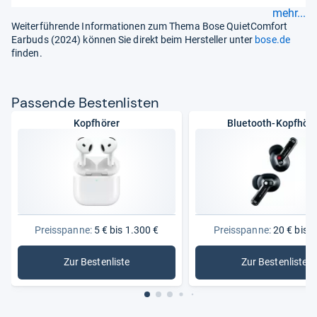
mehr...
Weiterführende Informationen zum Thema Bose QuietComfort
Earbuds (2024) können Sie direkt beim Hersteller unter
bose.de
finden.
Pas­sende Bes­ten­lis­ten
Kopfhörer
Bluetooth-Kopfhöre
Preisspanne:
5 € bis 1.300 €
Preisspanne:
20 € bis 2
Zur Bestenliste
Zur Bestenliste
: Kopfhörer
: Bluetoo