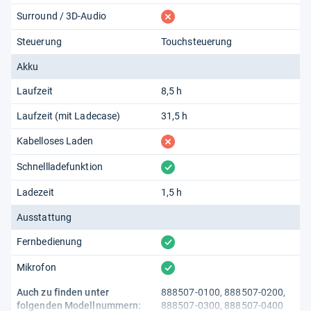
fehlt
Surround / 3D-Audio
Steuerung
Touchsteuerung
Akku
Laufzeit
8,5 h
Laufzeit (mit Ladecase)
31,5 h
fehlt
Kabelloses Laden
vorhanden
Schnellladefunktion
Ladezeit
1,5 h
Ausstattung
vorhanden
Fernbedienung
vorhanden
Mikrofon
Auch zu finden unter
888507-0100, 888507-0200,
folgenden Modellnummern:
888507-0300, 888507-0400