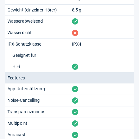
Gewicht (einzelner Hörer)
8,5 g
vorhanden
Wasserabweisend
fehlt
Wasserdicht
IPX-Schutzklasse
IPX4
Geeignet für
vorhanden
HiFi
Features
vorhanden
App-Unterstützung
vorhanden
Noise-Cancelling
vorhanden
Transparenzmodus
vorhanden
Multipoint
vorhanden
Auracast