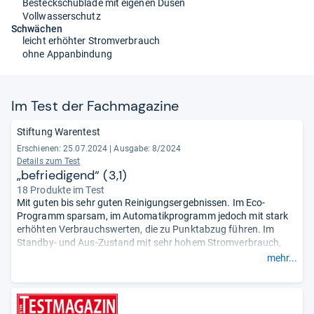
Besteckschublade mit eigenen Düsen
Vollwasserschutz
Schwächen
leicht erhöhter Stromverbrauch
ohne Appanbindung
Im Test der Fach­ma­ga­zine
Stiftung Warentest
Erschienen: 25.07.2024
|
Ausgabe: 8/2024
Details zum Test
„befriedigend“ (3,1)
18 Produkte im Test
Mit guten bis sehr guten Reinigungsergebnissen. Im Eco-
Programm sparsam, im Automatikprogramm jedoch mit stark
erhöhten Verbrauchswerten, die zu Punktabzug führen. Im
Standby- und Aus-Zustand mit sehr hohem Stromverbrauch,
der die Gesamtnote drückt. Die Programmlaufzeiten sind
mehr...
überdurchschnittlich lang, hier ist Geduld gefragt. Das Gerät
selbst ist einfach zu bedienen, sicher und leise.
- Zusammengefasst durch unsere Redaktion.