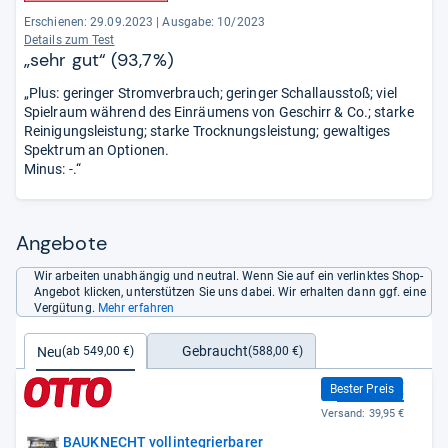
Erschienen: 29.09.2023
|
Ausgabe: 10/2023
Details zum Test
„sehr gut“ (93,7%)
„Plus: geringer Stromverbrauch; geringer Schallausstoß; viel
Spielraum während des Einräumens von Geschirr & Co.; starke
Reinigungsleistung; starke Trocknungsleistung; gewaltiges
Spektrum an Optionen.
Minus: -.“
Angebote
Wir arbeiten unabhängig und neutral. Wenn Sie auf ein verlinktes Shop-
Angebot klicken, unterstützen Sie uns dabei. Wir erhalten dann ggf. eine
Vergütung.
Mehr erfahren
Gebraucht
Neu
(588,00 €)
(ab 549,00 €)
549,00 €
Bester Preis
Versand:
39,95 €
BAUKNECHT vollintegrierbarer