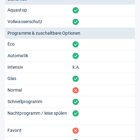
vorhanden
Aquastop
vorhanden
Vollwasserschutz
Programme & zuschaltbare Optionen
vorhanden
Eco
vorhanden
Automatik
Intensiv
k.A.
vorhanden
Glas
fehlt
Normal
vorhanden
Schnellprogramm
vorhanden
Nachtprogramm / leise spülen
fehlt
Favorit