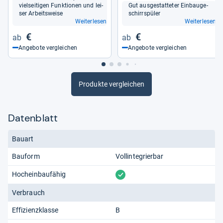
viel­sei­ti­gen Funk­tio­nen und lei­
Gut aus­ge­stat­te­ter Ein­bau­ge­
ser Arbeits­weise
schirr­spü­ler
Weiterlesen
Weiterlesen
€
€
Angebote vergleichen
Angebote vergleichen
Produkte vergleichen
Datenblatt
Bauart
Bauform
Vollintegrierbar
vorhanden
Hocheinbaufähig
Verbrauch
Effizienzklasse
B