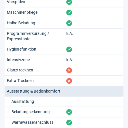
vorhanden
Vorspülen
vorhanden
Maschinenpflege
vorhanden
Halbe Beladung
Programmverkürzung /
k.A.
Expresstaste
vorhanden
Hygienefunktion
Intensivzone
k.A.
fehlt
Glanztrocknen
fehlt
Extra Trocknen
Ausstattung & Bedienkomfort
Ausstattung
vorhanden
Beladungserkennung
vorhanden
Warmwasseranschluss