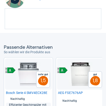
Pas­sende Alter­na­ti­ven
So wählen wir die Produkte aus
Sehr gut
Gut
1,5
1,8
Bosch Serie 4 SMV4ECX28E
AEG FSE7676AP
Nachhaltig
Nachhaltig
Effi­zi­en­ter Geschirr­spü­ler mit