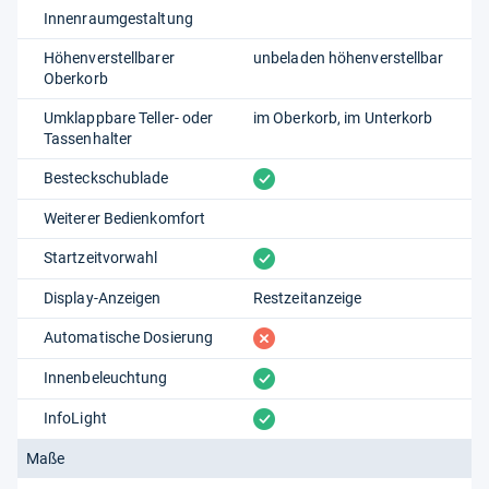
Innenraumgestaltung
Höhenverstellbarer
unbeladen höhenverstellbar
Oberkorb
Umklappbare Teller- oder
im Oberkorb
im Unterkorb
Tassenhalter
vorhanden
Besteckschublade
Weiterer Bedienkomfort
vorhanden
Startzeitvorwahl
Display-Anzeigen
Restzeitanzeige
fehlt
Automatische Dosierung
vorhanden
Innenbeleuchtung
vorhanden
InfoLight
Maße