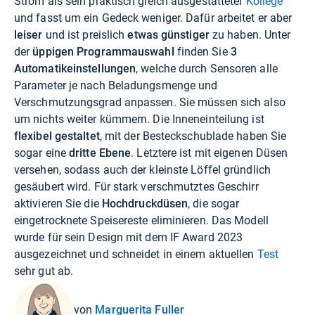
Strom als sein praktisch gleich ausgestatteter
Kollege
und fasst um ein Gedeck weniger. Dafür arbeitet er aber
leiser
und ist preislich
etwas günstiger
zu haben. Unter
der
üppigen Programmauswahl
finden Sie
3
Automatikeinstellungen
, welche durch Sensoren alle
Parameter je nach Beladungsmenge und
Verschmutzungsgrad anpassen. Sie müssen sich also
um nichts weiter kümmern. Die Inneneinteilung ist
flexibel gestaltet
, mit der Besteckschublade haben Sie
sogar eine
dritte Ebene
. Letztere ist mit eigenen Düsen
versehen, sodass auch der kleinste Löffel gründlich
gesäubert wird. Für stark verschmutztes Geschirr
aktivieren Sie die
Hochdruckdüsen
, die sogar
eingetrocknete Speisereste eliminieren. Das Modell
wurde für sein Design mit dem IF Award 2023
ausgezeichnet und schneidet in einem aktuellen
Test
sehr gut ab.
von
Marguerita Fuller