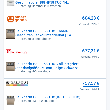
Geschirrspüler B8I HF58 TUC, 14
Maßgedecke,
Lieferung: lieferbar in 3 Wochen
604,23 €
Versand:
39,95 €
Bauknecht B8I HF58 TUC Einbau-
Geschirrspüler vollintegrierbar | 14
Maßgedecke |
Lieferung: siehe Händler
677,31 €
Versand:
0,00 €
Bauknecht B8I HF58 TUC, Voll integriert,
Standardgröße (60 cm), Beige, Schwarz,
Lieferung: 4-6 Werktage
757,57 €
Versand:
0,00 €
Bauknecht B8I HF58 TUC (B8I HF58 TUC)
Lieferung: 13-18 Werktage