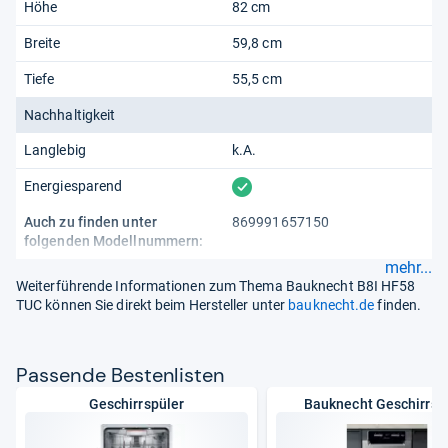
Höhe
82 cm
Breite
59,8 cm
Tiefe
55,5 cm
Nachhaltigkeit
Langlebig
k.A.
vorhanden
Energiesparend
Auch zu finden unter
869991657150
folgenden Modellnummern:
mehr...
Weiterführende Informationen zum Thema Bauknecht B8I HF58
TUC können Sie direkt beim Hersteller unter
bauknecht.de
finden.
Pas­sende Bes­ten­lis­ten
Geschirrspüler
Bauknecht Geschirrsp