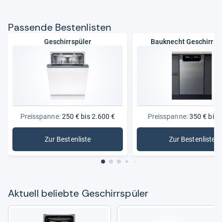
Pas­sende Bes­ten­lis­ten
Geschirrspüler
Bauknecht Geschirrsp
Preisspanne:
250 € bis 2.600 €
Preisspanne:
350 € bis 
Zur Bestenliste
Zur Bestenliste
: Geschirrspüler
: Bauknec
Aktu­ell beliebte Geschirr­spü­ler