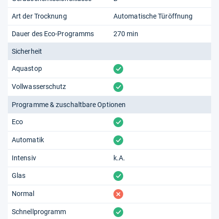
Art der Trocknung
Automatische Türöffnung
Dauer des Eco-Programms
270 min
Sicherheit
vorhanden
Aquastop
vorhanden
Vollwasserschutz
Programme & zuschaltbare Optionen
vorhanden
Eco
vorhanden
Automatik
Intensiv
k.A.
vorhanden
Glas
fehlt
Normal
vorhanden
Schnellprogramm