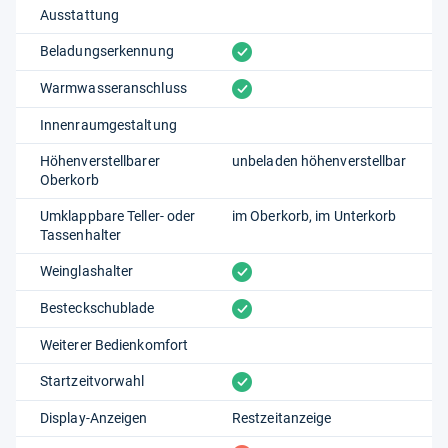
Ausstattung
vorhanden
Beladungserkennung
vorhanden
Warmwasseranschluss
Innenraumgestaltung
Höhenverstellbarer
unbeladen höhenverstellbar
Oberkorb
Umklappbare Teller- oder
im Oberkorb
im Unterkorb
Tassenhalter
vorhanden
Weinglashalter
vorhanden
Besteckschublade
Weiterer Bedienkomfort
vorhanden
Startzeitvorwahl
Display-Anzeigen
Restzeitanzeige