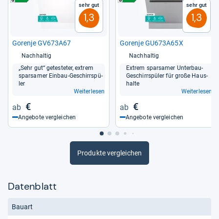
Sehr gut
Sehr gut
1,3
1,3
Gorenje GV673A67
Gorenje GU673A65X
Nachhaltig
Nachhaltig
„Sehr gut“ getes­te­ter, extrem
Extrem spar­sa­mer Unter­bau-​
spar­sa­mer Ein­bau-​Geschirr­spü­
Geschirr­spü­ler für große Haus­
ler
halte
Weiterlesen
Weiterlesen
€
€
Angebote vergleichen
Angebote vergleichen
Produkte vergleichen
Datenblatt
Bauart