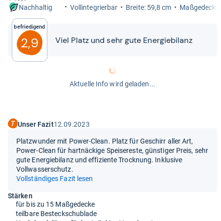
Vollin­te­grier­bar
Breite: 59,8 cm
Maß­ge­de­cke
Nachhaltig
Befriedigend
2,9
Viel Platz und sehr gute Ener­gie­bi­lanz
Aktuelle Info wird geladen...
Unser Fazit
12.09.2023
Platzwunder mit Power-Clean. Platz für Geschirr aller Art,
Power-Clean für hartnäckige Speisereste, günstiger Preis, sehr
gute Energiebilanz und effiziente Trocknung. Inklusive
Vollwasserschutz.
Vollständiges Fazit lesen
Stärken
für bis zu 15 Maßgedecke
teilbare Besteckschublade