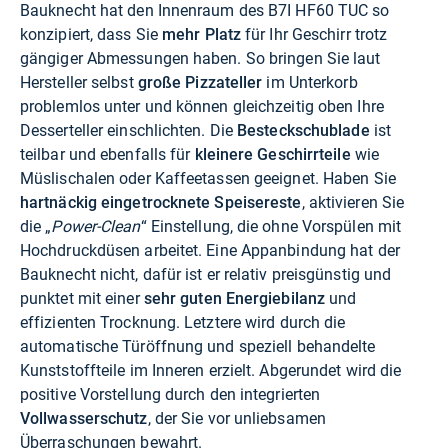
Bauknecht hat den Innenraum des B7I HF60 TUC so
konzipiert, dass Sie
mehr Platz
für Ihr Geschirr trotz
gängiger Abmessungen haben. So bringen Sie laut
Hersteller selbst
große Pizzateller
im Unterkorb
problemlos unter und können gleichzeitig oben Ihre
Desserteller einschlichten. Die
Besteckschublade
ist
teilbar und ebenfalls für
kleinere Geschirrteile
wie
Müslischalen oder Kaffeetassen geeignet. Haben Sie
hartnäckig eingetrocknete Speisereste
, aktivieren Sie
die „
Power-Clean
“ Einstellung, die ohne Vorspülen mit
Hochdruckdüsen arbeitet. Eine Appanbindung hat der
Bauknecht nicht, dafür ist er relativ preisgünstig und
punktet mit einer
sehr guten Energiebilanz
und
effizienten Trocknung. Letztere wird durch die
automatische Türöffnung und speziell behandelte
Kunststoffteile im Inneren erzielt. Abgerundet wird die
positive Vorstellung durch den integrierten
Vollwasserschutz
, der Sie vor unliebsamen
Überraschungen bewahrt.