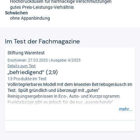
Hochdruckdüsen für hartnäckige Verschmutzungen
gutes Preis-Leistungs-Verhältnis
Schwächen
ohne Appanbindung
Im Test der Fach­ma­ga­zine
Stiftung Warentest
Erschienen: 27.03.2025
|
Ausgabe: 4/2025
Details zum Test
„befriedigend“ (2,9)
13 Produkte im Test
Vollintegrierbares Modell mit dem leisesten Betriebsgeräusch im
Test. Spült gründlich und überzeugt mit „guten“
Reinigungsergebnissen in Eco-, Auto- und Kurzprogramm.
Punktabzüge gibt es jedoch für die nur „ausreichende“
Trocknung im Eco- und Kurzprogramm. Im täglichen Gebrauch
mehr...
ist das Modell „gut“ zu handhaben. Die Verarbeitung und der
Schutz vor Wasserschäden ist ebenfalls
„gut“.
- Zusammengefasst durch unsere Redaktion.