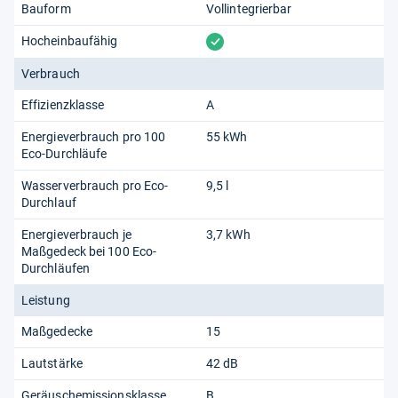
Bauform
Vollintegrierbar
vorhanden
Hocheinbaufähig
Verbrauch
Effizienzklasse
A
Energieverbrauch pro 100
55 kWh
Eco-Durchläufe
Wasserverbrauch pro Eco-
9,5 l
Durchlauf
Energieverbrauch je
3,7 kWh
Maßgedeck bei 100 Eco-
Durchläufen
Leistung
Maßgedecke
15
Lautstärke
42 dB
Geräuschemissionsklasse
B