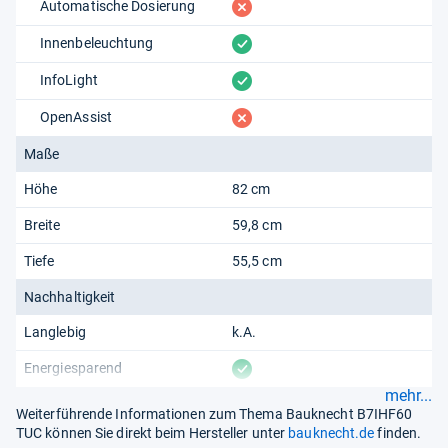
fehlt
Automatische Dosierung
vorhanden
Innenbeleuchtung
vorhanden
InfoLight
fehlt
OpenAssist
Maße
Höhe
82 cm
Breite
59,8 cm
Tiefe
55,5 cm
Nachhaltigkeit
Langlebig
k.A.
vorhanden
Energiesparend
mehr...
Weiterführende Informationen zum Thema Bauknecht B7IHF60
TUC können Sie direkt beim Hersteller unter
bauknecht.de
finden.