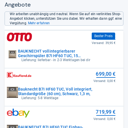
Angebote
Wir arbeiten unabhängig und neutral. Wenn Sie auf ein verlinktes Shop-
Angebot klicken, unterstützen Sie uns dabei. Wir erhalten dann ggf. eine
Vergütung.
Mehr erfahren
629,00 €
Bester Preis
Versand:
39,95 €
BAUKNECHT vollintegrierbarer
Geschirrspüler B7I HF60 TUC, 15
Maßgedecke,
Lieferung: lieferbar - in 2-3 Werktagen bei dir
699,00 €
Versand:
0,00 €
Bauknecht B7I HF60 TUC, Voll integriert,
Standardgröße (60 cm), Schwarz, 1,3 m,
Lieferung: 5-8 Werktage
719,99 €
Versand:
0,00 €
BAUKNECHT B7I HF60 TUC Einbau-