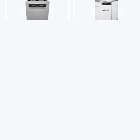
Bau­knecht BSUO 3O33 PF X
BAU­KNECHT teilin­te­grier­ba­rer
Unter­bau­spül­ma­schine
Geschirr­spü­ler BSBO 3O21 PF
X (2)
(386)
(317)
399,00 €
399,00 €
8
5
Angebote vergleichen
Angebote vergleichen
Aus unse­rem Maga­zin
Tipps
Click and Col­lect: Der Online-​Ser­
vice auf einen Blick
Zum Artikel