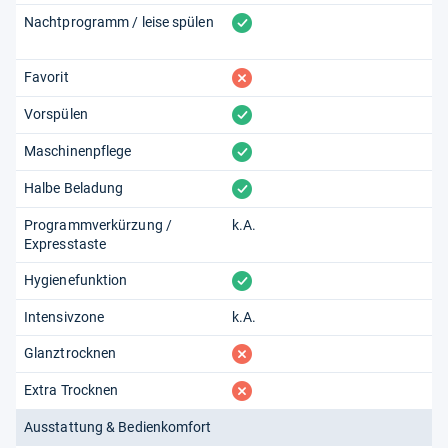
vorhanden
Nachtprogramm / leise spülen
fehlt
Favorit
vorhanden
Vorspülen
vorhanden
Maschinenpflege
vorhanden
Halbe Beladung
Programmverkürzung /
k.A.
Expresstaste
vorhanden
Hygienefunktion
Intensivzone
k.A.
fehlt
Glanztrocknen
fehlt
Extra Trocknen
Ausstattung & Bedienkomfort