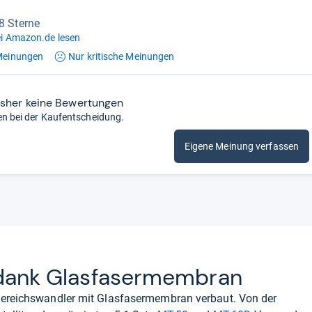
,8 Sterne
i Amazon.de lesen
einungen
Nur kritische
Meinungen
isher keine Bewertungen
en bei der Kaufentscheidung.
Eigene Meinung verfassen
 dank Glas­fa­ser­mem­bran
bereichswandler mit Glasfasermembran verbaut. Von der