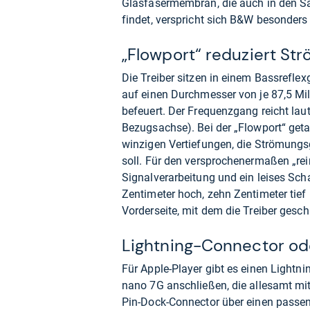
Glasfasermembran, die auch in den Sat
findet, verspricht sich B&W besonders
„Flowport“ reduziert S
Die Treiber sitzen in einem Bassrefle
auf einen Durchmesser von je 87,5 Mi
befeuert. Der Frequenzgang reicht lau
Bezugsachse). Bei der „Flowport“ get
winzigen Vertiefungen, die Strömungs
soll. Für den versprochenermaßen „rei
Signalverarbeitung und ein leises Scha
Zentimeter hoch, zehn Zentimeter tief
Vorderseite, mit dem die Treiber gesch
Lightning-Connector ode
Für Apple-Player gibt es einen Lightn
nano 7G anschließen, die allesamt mit 
Pin-Dock-Connector über einen passen