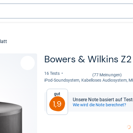
latt
Bowers & Wil­kins Z2
16 Tests
(77 Meinungen)
iPod-​Sound­sys­tem, Kabel­lo­ses Audio­sys­tem, MP
Gut
Unsere Note basiert auf Tes
1,9
Wie wird die Note berechnet?