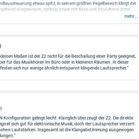
ollaussteuerung etwas spitz, in seinem größten Pegelbereich klingt der
itgehend ausgewogen, spritzig sowie mit Bass und Grundtonwärme.
t er sich gleichermaßen gut für Pop und Klassik.“
mehr...
)
kleinen Maßen ist der Z2 nicht für die Beschallung einer Party geeignet,
ber für das Musikhören im Büro oder in kleineren Räumen. In dieser
 finden sich nur wenige ähnlich entspannt klingende Lautsprecher.“
 5
N-Konfiguration gelingt leicht. Klanglich überzeugt der Z2. Die direkte
eignet sich gut für elektronische Musik, doch der Lautsprecher verzerrt
i hohen Lautstärken. Insgesamt ist die Klangabstimmung ausgewogen
lungen.“