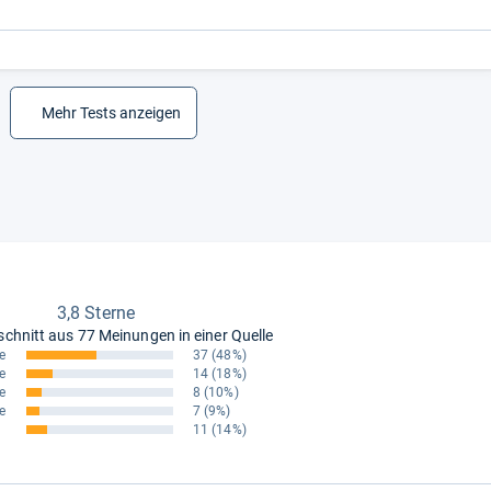
Mehr Tests anzeigen
3,8 Sterne
schnitt aus
77 Meinungen in einer Quelle
e
37
(48%)
e
14
(18%)
e
8
(10%)
e
7
(9%)
11
(14%)