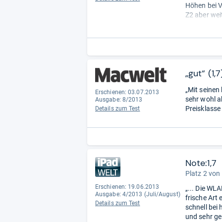
Höhen bei V
Z2 aber we
Somit eigne
„gut“ (1,7
„Mit seinen 
Erschienen: 03.07.2013
sehr wohl a
Ausgabe: 8/2013
Preisklasse
Details zum Test
Note:1,7
Platz 2 von
Erschienen: 19.06.2013
„... Die WLA
Ausgabe: 4/2013 (Juli/August)
frische Art 
Details zum Test
schnell be
und sehr ge