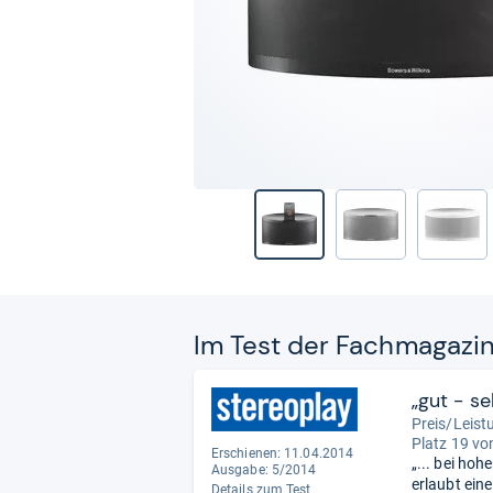
Im Test der Fach­ma­ga­zi
„gut - s
Preis/Leist
Platz 19 vo
Erschienen: 11.04.2014
„... bei ho
Ausgabe: 5/2014
erlaubt ein
Details zum Test