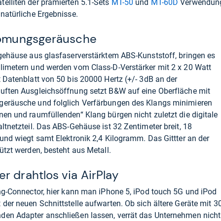
elliten der prämierten 5.1-Sets
MT-50
und
MT-60D
Verwendun
 natürliche Ergebnisse.
trömungsgeräusche
xgehäuse aus glasfaserverstärktem ABS-Kunststoff, bringen es
llimetern und werden vom Class-D-Verstärker mit 2 x 20 Watt
t Datenblatt von 50 bis 20000 Hertz (+/- 3dB an der
auften Ausgleichsöffnung setzt B&W auf eine Oberfläche mit
geräusche und folglich Verfärbungen des Klangs minimieren
nen und raumfüllenden“ Klang bürgen nicht zuletzt die digitale
ltnetzteil. Das ABS-Gehäuse ist 32 Zentimeter breit, 18
 und wiegt samt Elektronik 2,4 Kilogramm. Das Gittter an der
ützt werden, besteht aus Metall.
r drahtlos via AirPlay
ing-Connector, hier kann man iPhone 5, iPod touch 5G und iPod
der neuen Schnittstelle aufwarten. Ob sich ältere Geräte mit 30
den Adapter anschließen lassen, verrät das Unternehmen nicht