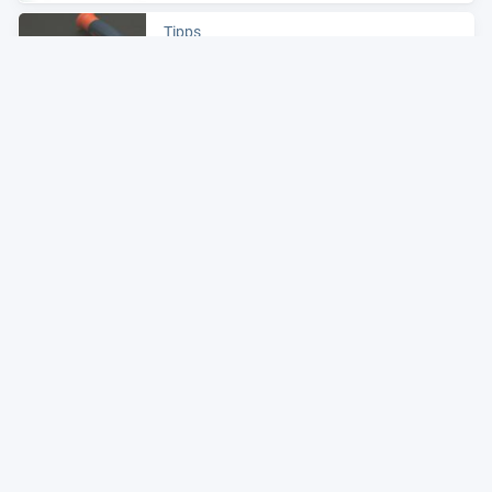
Tipps
Neues Leben für betagte Tech­nik
Zum Artikel
Alle Preise sind Gesamtpreise inkl. aktuell geltender gesetzlicher
Umsatzsteuer. Versandkosten werden ggf. gesondert
berechnet. Maßgeblich sind der Gesamtpreis und die
Versandkosten, die der jeweilige Shop zum Zeitpunkt des
Kaufes anbietet.
Mehr Infos dazu in unseren FAQs
Newsletter