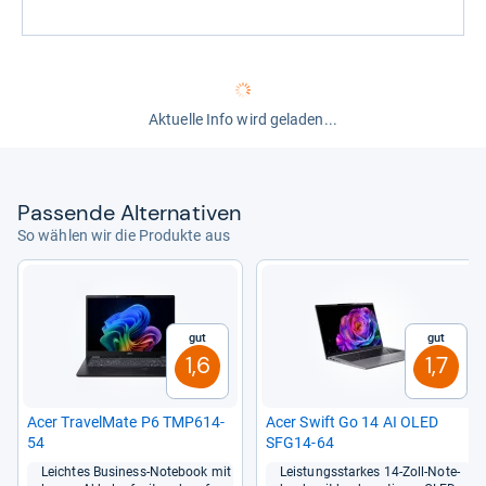
Aktuelle Info wird geladen...
Pas­sende Alter­na­ti­ven
So wählen wir die Produkte aus
Gut
Gut
1,6
1,7
Acer Tra­vel­Mate P6 TMP614-​
Acer Swift Go 14 AI OLED
54
SFG14-​64
Leich­tes Busi­ness-​Note­book mit
Leis­tungs­star­kes 14-​Zoll-​Note­