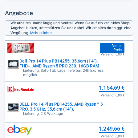
Angebote
Wir arbeiten unabhängig und neutral. Wenn Sie auf ein verlinktes Shop-
Angebot klicken, unterstützen Sie uns dabei. Wir erhalten dann ggf. eine
Vergütung.
Mehr erfahren
999,00 €
Bester
Preis
Versand:
0,00 €
Dell Pro 14 Plus PB14255, 35,6cm (14"),
FHD+, AMD Ryzen 5 PRO 230, 16GB RAM,
Lieferung: Sofort ab Lager lieferbar, 24h Express
möglich
1.154,69 €
Versand:
0,00 €
DELL Pro 14 Plus PB14255, AMD Ryzen™ 5
PRO, 3,5 GHz, 35,6 cm (14"),
Lieferung: 2-3 Werktage
1.249,66 €
Versand:
0,00 €