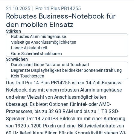
21.10.2025
Pro 14 Plus PB14255
Robus­tes Busi­ness-​Note­book für
den mobi­len Ein­satz
Stärken
Robustes Aluminiumgehäuse
Vielseitige Anschlussmöglichkeiten
Lange Akkulaufzeit
Gute Sicherheitsfunktionen
Schwächen
Durchschnittliche Tastatur und Touchpad
Begrenzte Displayhelligkeit bei direkter Sonneneinstrahlung
Kein Touchscreen
Das Dell Pro 14 Plus PB14255 ist ein 14-Zoll-Business-
Notebook, das mit einem robusten Aluminiumgehäuse
und einer Vielzahl von Anschlussmöglichkeiten
überzeugt. Es bietet Optionen für Intel- oder AMD-
Prozessoren, bis zu 32 GB RAM und bis zu 1 TB SSD-
Speicher. Der 14-Zoll-IPS-Bildschirm mit einer Auflösung
von 1920 x 1200 Pixeln und einer Bildwiederholrate von
60 Hz liefert klare Bilder. Für die Konnektivität stehen Wi-