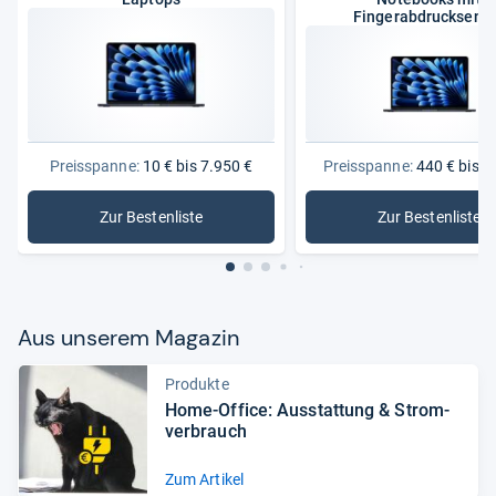
Fingerabdrucksens
Preisspanne:
10 € bis 7.950 €
Preisspanne:
440 € bis 5
Zur Bestenliste
Zur Bestenliste
: Laptops
: Noteboo
Aus unse­rem Maga­zin
Produkte
Home-​Office: Aus­stat­tung & Strom­
ver­brauch
Zum Artikel