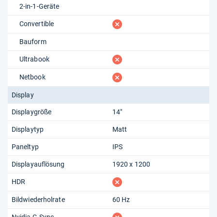
2-in-1-Geräte
fehlt
Convertible
Bauform
fehlt
Ultrabook
fehlt
Netbook
Display
Displaygröße
14"
Displaytyp
Matt
Paneltyp
IPS
Displayauflösung
1920 x 1200
fehlt
HDR
Bildwiederholrate
60 Hz