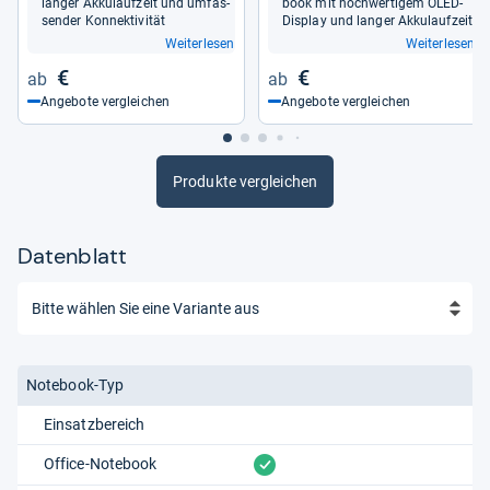
lan­ger Akku­lauf­zeit und umfas­
book mit hoch­wer­ti­gem OLED-​
sen­der Kon­nek­ti­vi­tät
Dis­play und lan­ger Akku­lauf­zeit
Weiterlesen
Weiterlesen
€
€
Angebote vergleichen
Angebote vergleichen
Produkte vergleichen
Datenblatt
Notebook-Typ
Einsatzbereich
vorhanden
Office-Notebook