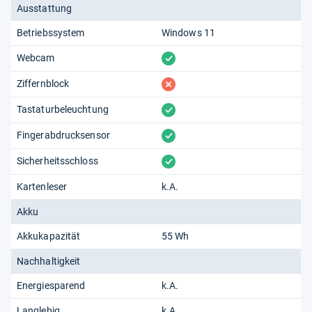
Ausstattung
Betriebssystem
Windows 11
vorhanden
Webcam
fehlt
Ziffernblock
vorhanden
Tastaturbeleuchtung
vorhanden
Fingerabdrucksensor
vorhanden
Sicherheitsschloss
Kartenleser
k.A.
Akku
Akkukapazität
55 Wh
Nachhaltigkeit
Energiesparend
k.A.
Langlebig
k.A.