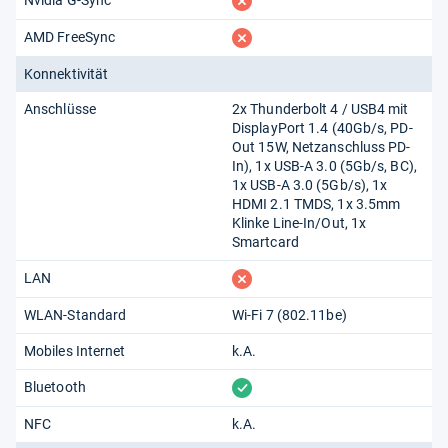
fehlt
Nvidia G-Sync
fehlt
AMD FreeSync
Konnektivität
Anschlüsse
2x Thunderbolt 4 /​ USB4 mit
DisplayPort 1.4 (40Gb/​s, PD-
Out 15W, Netzanschluss PD-
In), 1x USB-A 3.0 (5Gb/​s, BC),
1x USB-A 3.0 (5Gb/​s), 1x
HDMI 2.1 TMDS, 1x 3.5mm
Klinke Line-In/​Out, 1x
Smartcard
fehlt
LAN
WLAN-Standard
Wi-Fi 7 (802.11​be)
Mobiles Internet
k.A.
vorhanden
Bluetooth
NFC
k.A.