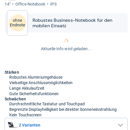
14"
Office-​Note­book
IPS
Robus­tes Busi­ness-​​Note­book für den
ohne
mobi­len Ein­satz
Endnote
Aktuelle Info wird geladen...
Stärken
Robustes Aluminiumgehäuse
Vielseitige Anschlussmöglichkeiten
Lange Akkulaufzeit
Gute Sicherheitsfunktionen
Schwächen
Durchschnittliche Tastatur und Touchpad
Begrenzte Displayhelligkeit bei direkter Sonneneinstrahlung
Kein Touchscreen
2 Varianten