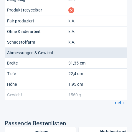
fehlt
Produkt recycelbar
Fair produziert
k.A.
Ohne Kinderarbeit
k.A.
Schadstoffarm
k.A.
Abmessungen & Gewicht
Breite
31,35 cm
Tiefe
22,4 cm
Höhe
1,95 cm
Gewicht
1560 g
mehr...
Pas­sende Bes­ten­lis­ten
Laptops
Notebooks mit