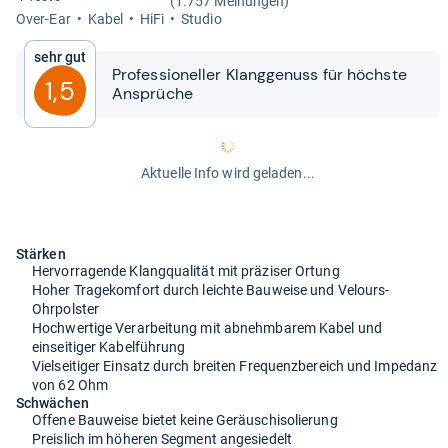
(1.757 Meinungen)
Over-​Ear
Kabel
HiFi
Stu­dio
Sehr gut
Pro­fes­sio­nel­ler Klang­ge­nuss für höchste
1,5
Ansprü­che
Aktuelle Info wird geladen...
Stärken
Hervorragende Klangqualität mit präziser Ortung
Hoher Tragekomfort durch leichte Bauweise und Velours-
Ohrpolster
Hochwertige Verarbeitung mit abnehmbarem Kabel und
einseitiger Kabelführung
Vielseitiger Einsatz durch breiten Frequenzbereich und Impedanz
von 62 Ohm
Schwächen
Offene Bauweise bietet keine Geräuschisolierung
Preislich im höheren Segment angesiedelt