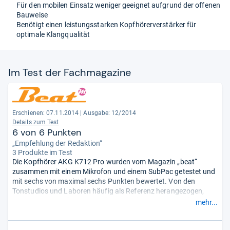
Für den mobilen Einsatz weniger geeignet aufgrund der offenen
Bauweise
Benötigt einen leistungsstarken Kopfhörerverstärker für
optimale Klangqualität
Im Test der Fach­ma­ga­zine
Erschienen: 07.11.2014
|
Ausgabe: 12/2014
Details zum Test
6 von 6 Punkten
„Empfehlung der Redaktion“
3 Produkte im Test
Die Kopfhörer AKG K712 Pro wurden vom Magazin „beat“
zusammen mit einem Mikrofon und einem SubPac getestet und
mit sechs von maximal sechs Punkten bewertet. Von den
Tonstudios und Laboren häufig als Referenz herangezogen,
gelten diese Kopfhörer als nahezu ideal. Klares Klangbild und
mehr...
hervorragende Tiefenstaffelung sind aus der Sicht der
Redaktion vorbildlich. Insbesondere betont der Testbericht die