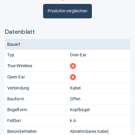
Produkte vergleichen
Datenblatt
Bauart
Typ
Over-Ear
fehlt
True-Wireless
fehlt
Open-Ear
Verbindung
Kabel
Bauform
Offen
Bügelform
Kopfbügel
Faltbar
k.A.
Besonderheiten
Abnehmbares Kabel