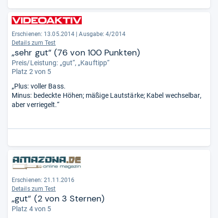
Top-Leistung von patentierter Varimotion-Technik, Flachdraht-
Spulentechnologie und der Neodym-Magneten.
Weiterhin werden im Testbericht die schlichte und doch
Erschienen: 13.05.2014
|
Ausgabe: 4/2014
prägnante Ästhetik und der hohe Tragekomfort gewürdigt. Die
Details zum Test
Muscheln umschließen die Ohren, blenden aber die Außenwelt
„sehr gut“ (76 von 100 Punkten)
nicht vollständig aus. Der Lieferumfang, in dem unter anderem
Preis/Leistung: „gut“, „Kauftipp“
zwei Kabelausführungen enthalten sind, wird ebenfalls positiv
Platz 2 von 5
erwähnt. Kritik zum Produkt ist dagegen außer der Anmerkung,
dass die Kopfhörer wohl als ein permanenter Begleiter zu
„Plus: voller Bass.
sperrig sind, nicht zu hören.
Minus: bedeckte Höhen; mäßige Lautstärke; Kabel wechselbar,
aber verriegelt.“
Erschienen: 21.11.2016
Details zum Test
„gut“ (2 von 3 Sternen)
Platz 4 von 5