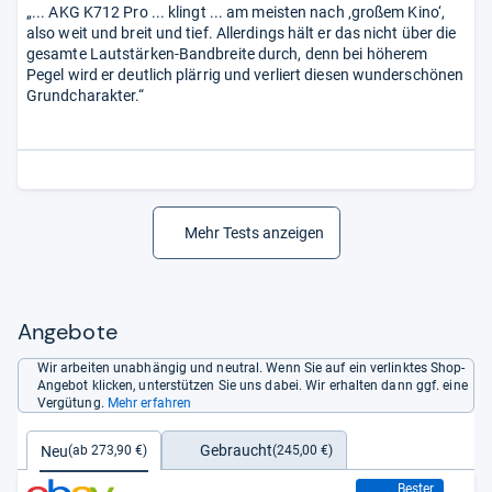
„... AKG K712 Pro ... klingt ... am meisten nach ‚großem Kino‘,
also weit und breit und tief. Allerdings hält er das nicht über die
gesamte Lautstärken-Bandbreite durch, denn bei höherem
Pegel wird er deutlich plärrig und verliert diesen wunderschönen
Grundcharakter.“
Mehr Tests anzeigen
Angebote
Wir arbeiten unabhängig und neutral. Wenn Sie auf ein verlinktes Shop-
Angebot klicken, unterstützen Sie uns dabei. Wir erhalten dann ggf. eine
Vergütung.
Mehr erfahren
Gebraucht
Neu
(245,00 €)
(ab 273,90 €)
273,90 €
Bester