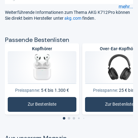
mehr...
Weiterführende Informationen zum Thema AKG K712Pro können
Sie direkt beim Hersteller unter
akg.com
finden.
Pas­sende Bes­ten­lis­ten
Kopfhörer
Over-Ear-Kopfhöre
Preisspanne:
5 € bis 1.300 €
Preisspanne:
25 € bis 7
Zur Bestenliste
Zur Bestenliste
: Kopfhörer
: Over-Ea
Aus unse­rem Maga­zin