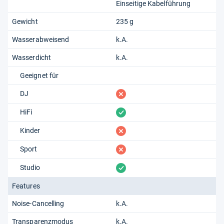
Einseitige Kabelführung
Gewicht
235 g
Wasserabweisend
k.A.
Wasserdicht
k.A.
Geeignet für
fehlt
DJ
vorhanden
HiFi
fehlt
Kinder
fehlt
Sport
vorhanden
Studio
Features
Noise-Cancelling
k.A.
Transparenzmodus
k.A.