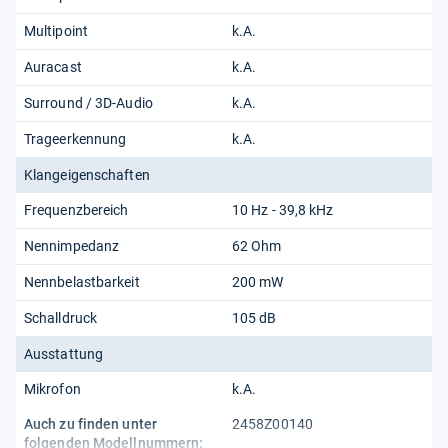
Multipoint
k.A.
Auracast
k.A.
Surround / 3D-Audio
k.A.
Trageerkennung
k.A.
Klangeigenschaften
Frequenzbereich
10 Hz - 39,8 kHz
Nennimpedanz
62 Ohm
Nennbelastbarkeit
200 mW
Schalldruck
105 dB
Ausstattung
Mikrofon
k.A.
Auch zu finden unter
2458Z00140
folgenden Modellnummern: