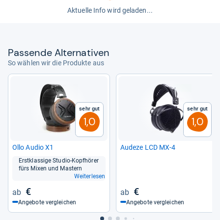
Aktuelle Info wird geladen...
Pas­sende Alter­na­ti­ven
So wählen wir die Produkte aus
Sehr gut
Sehr gut
1,0
1,0
Ollo Audio X1
Audeze LCD MX-​4
Erst­klas­sige Stu­dio-​Kopf­hö­rer
fürs Mixen und Mas­tern
Weiterlesen
€
€
Angebote vergleichen
Angebote vergleichen