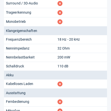
fehlt
Surround / 3D-Audio
fehlt
Trageerkennung
fehlt
Monobetrieb
Klangeigenschaften
Frequenzbereich
18 Hz - 20 kHz
Nennimpedanz
32 Ohm
Nennbelastbarkeit
200 mW
Schalldruck
110 dB
Akku
fehlt
Kabelloses Laden
Ausstattung
fehlt
Fernbedienung
fehlt
Mikrofon