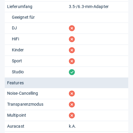
Lieferumfang
3.5-/6.3-mm-Adapter
Geeignet für
fehlt
DJ
fehlt
HiFi
fehlt
Kinder
fehlt
Sport
vorhanden
Studio
Features
fehlt
Noise-Cancelling
fehlt
Transparenzmodus
fehlt
Multipoint
Auracast
k.A.