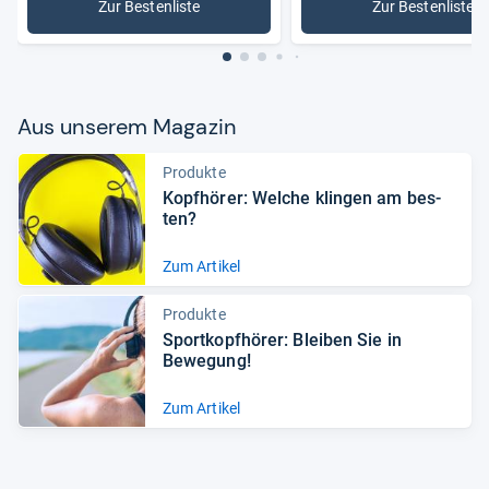
Zur Bestenliste
Zur Bestenliste
: Kopfhörer
: Over-Ea
Aus unse­rem Maga­zin
Produkte
Kopf­hö­rer: Wel­che klin­gen am bes­
ten?
Zum Artikel
Produkte
Sport­kopf­hö­rer: Blei­ben Sie in
Bewe­gung!
Zum Artikel