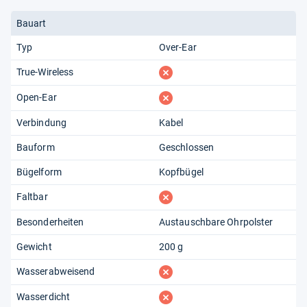
Bauart
Typ
Over-Ear
fehlt
True-Wireless
fehlt
Open-Ear
Verbindung
Kabel
Bauform
Geschlossen
Bügelform
Kopfbügel
fehlt
Faltbar
Besonderheiten
Austauschbare Ohrpolster
Gewicht
200 g
fehlt
Wasserabweisend
fehlt
Wasserdicht