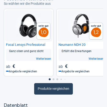
So wählen wir die Produkte aus
Sehr gut
Sehr gut
1,0
1,2
Focal Len­sys Pro­fes­sio­nal
Neu­mann NDH 20
Ganz oben und ganz dicht
Erfüllt die Erwar­tun­gen
Weiterlesen
Weiterlesen
€
€
Angebote vergleichen
Angebote vergleichen
Produkte vergleichen
Datenblatt