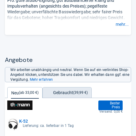
Pro: gute Studio-Eignung; gut ausbalancierter Klang und
Impulsverhalten (angesichts des Preises); pegelfeste
Wiedergabe; unverfälschte Basswiedergabe; sehr fairer Preis
für das Gebotene; hoher Tragekomfort und niedriges Gewicht.
Contra: der 6.3-mm-Adapter ist nicht
mehr...
verschraubt.
- Zusammengefasst durch unsere Redaktion.
Angebote
Wir arbeiten unabhängig und neutral. Wenn Sie auf ein verlinktes Shop-
Angebot klicken, unterstützen Sie uns dabei. Wir erhalten dann ggf. eine
Vergütung.
Mehr erfahren
Gebraucht
Neu
(39,99 €)
(ab 33,00 €)
33,00 €
Bester
Preis
Versand:
0,00 €
K-52
Lieferung: ca. lieferbar in 1 Tag