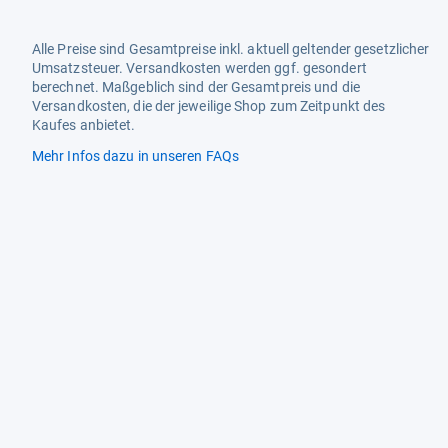
Alle Preise sind Gesamtpreise inkl. aktuell geltender gesetzlicher
Umsatzsteuer. Versandkosten werden ggf. gesondert
berechnet. Maßgeblich sind der Gesamtpreis und die
Versandkosten, die der jeweilige Shop zum Zeitpunkt des
Kaufes anbietet.
Mehr Infos dazu in unseren FAQs
Newsletter
Neutrale Ratgeber – hilfreich für Ihre
Produktwahl
Gut getestete Produkte – passend zur
Jahreszeit
Tipps & Tricks