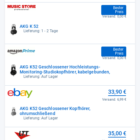
33,00 €
Bester
Preis
Versand:
0,00 €
AKG K 52
Lieferung: 1 - 2 Tage
33,00 €
Bester
Preis
Versand:
0,00 €
AKG K52 Geschlossener Hochleistungs-
Monitoring-Studiokopfhörer, kabelgebunden,
Lieferung: Auf Lager
33,90 €
Versand:
6,99 €
AKG K52 Geschlossener Kopfhörer,
ohrumschließend
Lieferung: Auf Lager
35,00 €