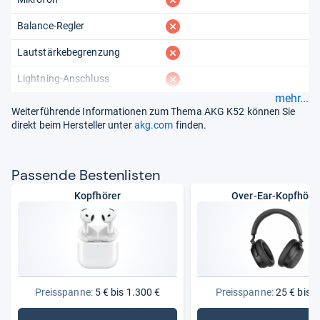
fehlt
Balance-Regler
fehlt
Lautstärkebegrenzung
fehlt
Lightning-Anschluss
mehr...
Weiterführende Informationen zum Thema AKG K52 können Sie
direkt beim Hersteller unter
akg.com
finden.
Pas­sende Bes­ten­lis­ten
Kopfhörer
Over-Ear-Kopfhöre
Preisspanne:
5 € bis 1.300 €
Preisspanne:
25 € bis 7