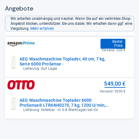
Angebote
Wir arbeiten unabhängig und neutral. Wenn Sie auf ein verlinktes Shop-
Angebot klicken, unterstützen Sie uns dabei. Wir erhalten dann ggf. eine
Vergütung.
Mehr erfahren
539,99 €
Bester
Preis
Versand:
0,00 €
AEG Waschmaschine Toplader, 40 cm, 7 kg,
Serie 6000 ProSense -
Lieferung: Auf Lager
549,00 €
Versand:
39,95 €
AEG Waschmaschine Toplader 6000
ProSense® LTR6N40270, 7 kg, 1200 U/min,
Anti-
Lieferung: lieferbar - in 6-8 Werktagen bei dir