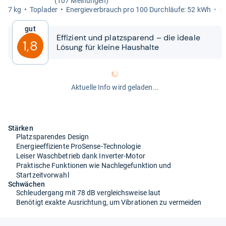
(107 Meinungen)
7 kg
Topla­der
Ener­gie­ver­brauch pro 100 Durch­läufe: 52 kWh
Sc
Gut
Effi­zi­ent und platz­spa­rend – die ideale
1,8
Lösung für kleine Haus­halte
Aktuelle Info wird geladen...
Stärken
Platzsparendes Design
Energieeffiziente ProSense-Technologie
Leiser Waschbetrieb dank Inverter-Motor
Praktische Funktionen wie Nachlegefunktion und
Startzeitvorwahl
Schwächen
Schleudergang mit 78 dB vergleichsweise laut
Benötigt exakte Ausrichtung, um Vibrationen zu vermeiden