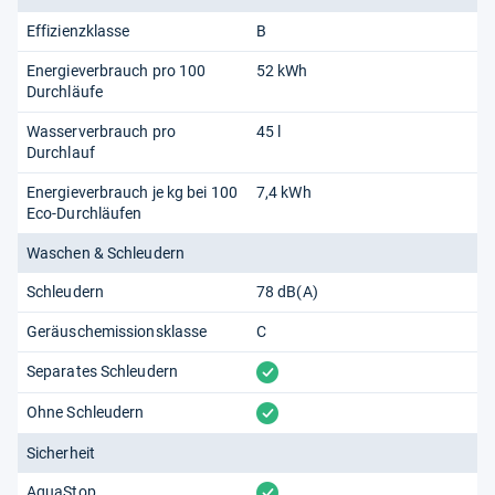
Effizienzklasse
B
Energieverbrauch pro 100
52 kWh
Durchläufe
Wasserverbrauch pro
45 l
Durchlauf
Energieverbrauch je kg bei 100
7,4 kWh
Eco-Durchläufen
Waschen & Schleudern
Schleudern
78 dB(A)
Geräuschemissionsklasse
C
vorhanden
Separates Schleudern
vorhanden
Ohne Schleudern
Sicherheit
vorhanden
AquaStop