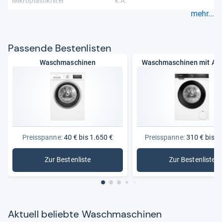
Mikroplastikfilter
k.A.
mehr...
Pas­sende Bes­ten­lis­ten
Waschmaschinen
Waschmaschinen mit Aq
Preisspanne:
40 € bis 1.650 €
Preisspanne:
310 € bis 1
Zur Bestenliste
Zur Bestenliste
: Waschmaschinen
: Waschm
Aktu­ell beliebte Wasch­ma­schi­nen