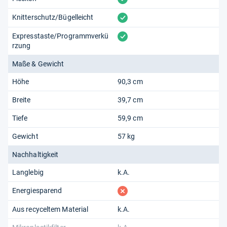
vorhanden
Knitterschutz/Bügelleicht
vorhanden
Expresstaste/Programmverkü
rzung
Maße & Gewicht
Höhe
90,3 cm
Breite
39,7 cm
Tiefe
59,9 cm
Gewicht
57 kg
Nachhaltigkeit
Langlebig
k.A.
fehlt
Energiesparend
Aus recyceltem Material
k.A.