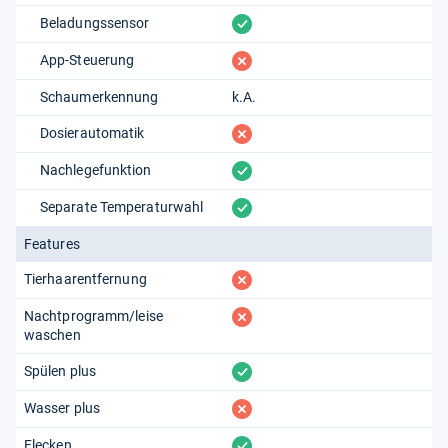
vorhanden
Beladungssensor
fehlt
App-Steuerung
Schaumerkennung
k.A.
fehlt
Dosierautomatik
vorhanden
Nachlegefunktion
vorhanden
Separate Temperaturwahl
Features
fehlt
Tierhaarentfernung
fehlt
Nachtprogramm/leise
waschen
vorhanden
Spülen plus
fehlt
Wasser plus
vorhanden
Flecken