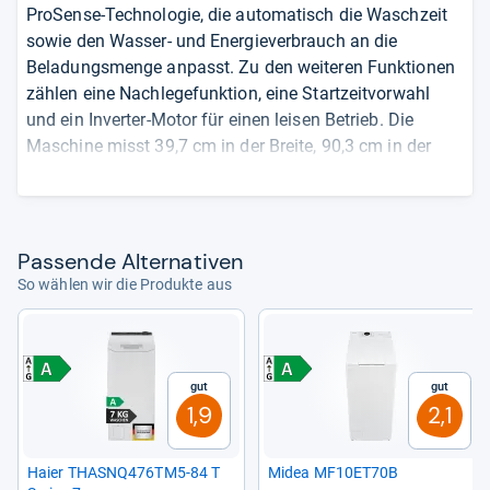
ProSense-Technologie, die automatisch die Waschzeit
sowie den Wasser- und Energieverbrauch an die
Beladungsmenge anpasst. Zu den weiteren Funktionen
zählen eine Nachlegefunktion, eine Startzeitvorwahl
und ein Inverter-Motor für einen leisen Betrieb. Die
Maschine misst 39,7 cm in der Breite, 90,3 cm in der
Höhe und 59,9 cm in der Tiefe.
7 kg Fassungsvermögen
ProSense-Technologie für automatische
Pas­sende Alter­na­ti­ven
Anpassung von Zeit, Wasser und Energie
So wählen wir die Produkte aus
Nachlegefunktion und Startzeitvorwahl
Inverter-Motor für leisen Betrieb
Das sagen die Quellen:
Die AEG LTR6N40270
Gut
Gut
überzeugt durch ihre platzsparende Bauweise und
1,9
2,1
effiziente Ausstattung. Die ProSense-Technologie passt
Waschzeit, Wasser- und Energieverbrauch automatisch
an die Beladungsmenge an, was den Energieverbrauch
Haier THASNQ476TM5-​84 T
Midea MF10ET70B