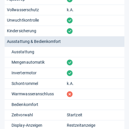
Vollwasserschutz
k.A.
vorhanden
Unwuchtkontrolle
vorhanden
Kindersicherung
Ausstattung & Bedienkomfort
Ausstattung
vorhanden
Mengenautomatik
vorhanden
Invertermotor
Schontrommel
k.A.
fehlt
Warmwasseranschluss
Bedienkomfort
Zeitvorwahl
Startzeit
Display-Anzeigen
Restzeitanzeige