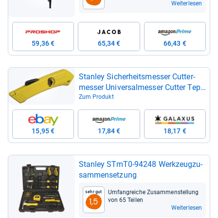
Weiterlesen
59,36 €
65,34 €
66,43 €
Stan­ley Sicher­heits­mes­ser Cut­ter­
mes­ser Uni­ver­sal­mes­ser Cut­ter Tep­
pich­mes­ser
Zum Produkt
15,95 €
17,84 €
18,17 €
Stan­ley STmT0-​94248 Werk­zeug­zu­
sam­men­set­zung
Umfang­rei­che Zusam­men­stel­lung
Sehr gut
von 65 Tei­len
1,5
Weiterlesen