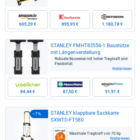
605,29 €
895,95 €
1.180,78 €
STAN­LEY FMHT83556-​1 Bau­stütze
mit Län­gen­ver­stel­lung
Robuste Bau­weise mit hoher Trag­kraft und
Fle­xi­bi­li­tät
Weiterlesen
84,44 €
87,50 €
91,91 €
STAN­LEY klapp­bare Sack­karre
–7%
SXWTD-​FT580
Sehr gut
Maxi­male Trag­kraft von 70 kg
1,4
Weiterlesen