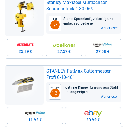
Stan­ley Max­steel Mul­tiach­sen
Schraub­stock 1-​83-​069
Starke Spann­kraft, viel­sei­tig und
Gut
ein­fach zu bedie­nen
1,7
Weiterlesen
25,89 €
27,57 €
27,58 €
STAN­LEY Fat­Max Cut­ter­mes­ser
Profi 0-​10-​481
Rost­freie Klin­gen­füh­rung aus Stahl
Sehr gut
für Lang­le­big­keit
1,3
Weiterlesen
11,92 €
20,99 €