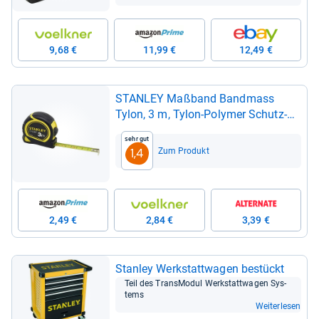
9,68 €
11,99 €
12,49 €
STAN­LEY Maß­band Band­mass
Tylon, 3 m, Tylon-​Poly­mer Schutz­
schicht, ver­schieb­ba­rer End­ha­ken,
Sehr gut
Kunst­stoff­ge­häuse 1-​30-​687
Zum Produkt
1,4
2,49 €
2,84 €
3,39 €
Stan­ley Werk­statt­wa­gen bestückt
Teil des Trans­Mo­dul Werk­statt­wa­gen Sys­
tems
Weiterlesen