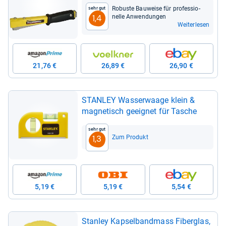
Robuste Bau­weise für pro­fes­sio­
Sehr gut
nelle Anwen­dun­gen
1,4
Weiterlesen
21,76 €
26,89 €
26,90 €
STAN­LEY Was­ser­waage klein &
magne­tisch geeig­net für Tasche
Sehr gut
Zum Produkt
1,3
5,19 €
5,19 €
5,54 €
Stan­ley Kap­sel­band­mass Fiber­glas,