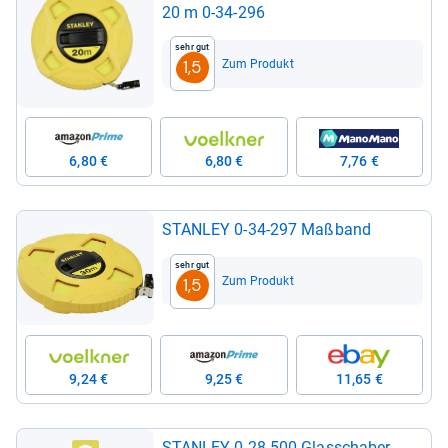
20 m 0-​34-​296
Sehr gut
Zum Produkt
1,5
6,80 €
6,80 €
7,76 €
STAN­LEY 0-​34-​297 Maß­band
Sehr gut
Zum Produkt
1,5
9,24 €
9,25 €
11,65 €
STAN­LEY 0-​28-​500 Glas­scha­ber