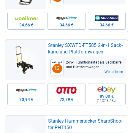
34,66 €
34,66 €
34,66 €
Stan­ley SXWTD-​FT585 2-​in-​1 Sack­
karre und Platt­form­wa­gen
2-​in-​1 Funk­tio­na­li­tät als Sack­karre
Sehr gut
und Platt­form­wa­gen
1,2
Weiterlesen
89,00 €
70,94 €
72,79 €
(11,27 € / kg)
Stan­ley Ham­mer­ta­cker SharpS­hoo­
ter PHT150