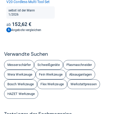
V20 Cord­less Multi Tool Set
selbst ist der Mann
1/2026
152,62 €
6
Angebote vergleichen
Ver­wandte Suchen
Messerschärfer
Schweißgeräte
Plasmaschneider
Wera Werkzeuge
Fein Werkzeuge
Absauganlagen
Bosch Werkzeuge
Flex Werkzeuge
Werkstattpressen
HAZET Werkzeuge