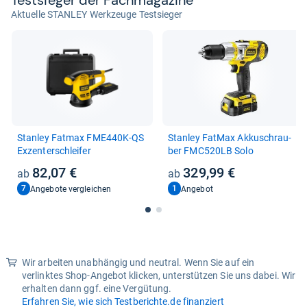
Test­sie­ger der Fach­ma­ga­zine
Aktuelle STANLEY Werkzeuge Testsieger
Stan­ley Fat­max FME440K-​QS
Stan­ley Fat­Max Akkuschrau­
Exzen­ter­schlei­fer
ber FMC520LB Solo
82,07 €
329,99 €
7
1
Angebote vergleichen
Angebot
Wir arbeiten unabhängig und neutral. Wenn Sie auf ein
verlinktes Shop-Angebot klicken, unterstützen Sie uns dabei. Wir
erhalten dann ggf. eine Vergütung.
Erfahren Sie, wie sich Testberichte.de finanziert