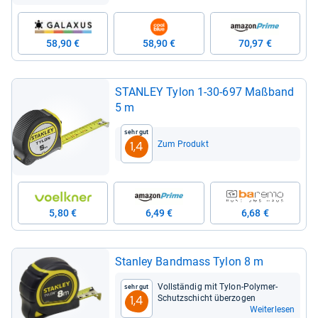
58,90 €
58,90 €
70,97 €
STAN­LEY Tylon 1-​30-​697 Maß­band
5 m
Sehr gut
Zum Produkt
1,4
5,80 €
6,49 €
6,68 €
Stan­ley Band­mass Tylon 8 m
Voll­stän­dig mit Tylon-​Poly­mer-​
Sehr gut
Schutz­schicht über­zo­gen
1,4
Weiterlesen