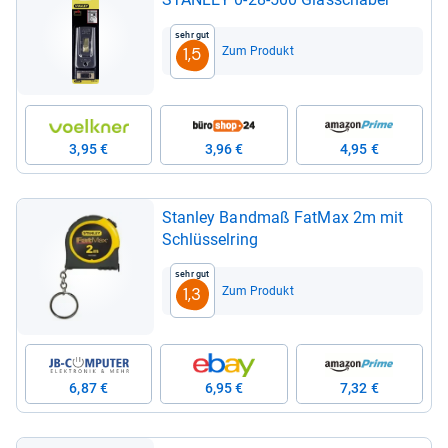
Sehr gut
Zum Produkt
1,5
3,95 €
3,96 €
4,95 €
Stan­ley Band­maß Fat­Max 2m mit
Schlüs­sel­ring
Sehr gut
Zum Produkt
1,3
6,87 €
6,95 €
7,32 €