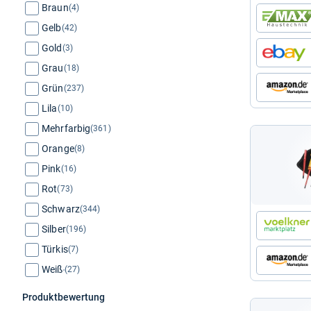
Braun
(4)
Gelb
(42)
Gold
(3)
Grau
(18)
Grün
(237)
Lila
(10)
Mehrfarbig
(361)
Orange
(8)
Pink
(16)
Rot
(73)
Schwarz
(344)
Silber
(196)
Türkis
(7)
Weiß
(27)
Produktbewertung