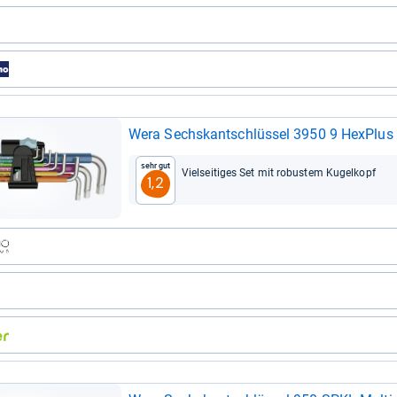
Wera Sechs­kant­schlüs­sel 3950 9 Hex­Plus Mu
Sehr gut
Viel­sei­ti­ges Set mit robus­tem Kugel­kopf
1,2