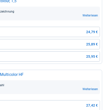
­lour, 1,5
­zeich­nung
Weiterlesen
24,79 €
25,89 €
25,95 €
Mul­ti­co­lor HF
wahl
Weiterlesen
27,42 €