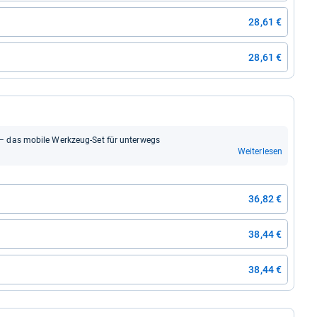
28,61 €
28,61 €
it – das mobile Werk­zeug-​Set für unter­wegs
Weiterlesen
36,82 €
38,44 €
38,44 €