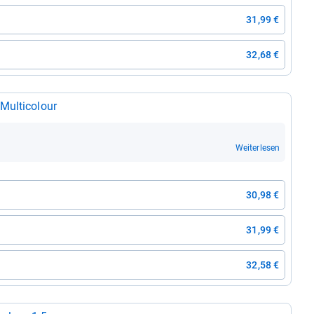
31,99 €
32,68 €
l­ti­co­lour
Weiterlesen
30,98 €
31,99 €
32,58 €