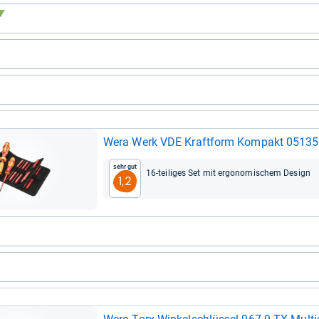
Wera Werk VDE Kraft­form Kom­pakt 0513
Sehr gut
16-​tei­li­ges Set mit ergo­no­mi­schem Design
1,2