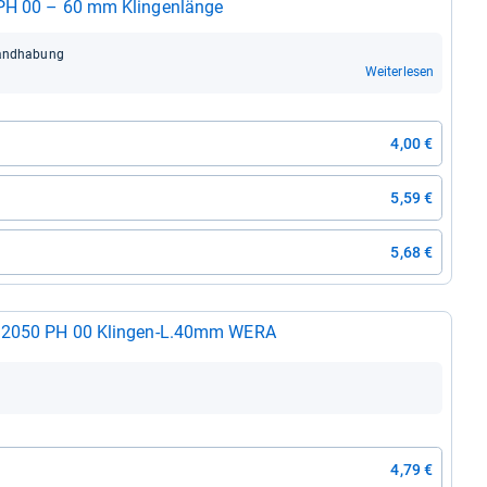
r PH 00 – 60 mm Klin­gen­länge
Hand­ha­bung
Weiterlesen
4,00 €
5,59 €
5,68 €
e­her 2050 PH 00 Klin­gen-​L.40mm WERA
4,79 €