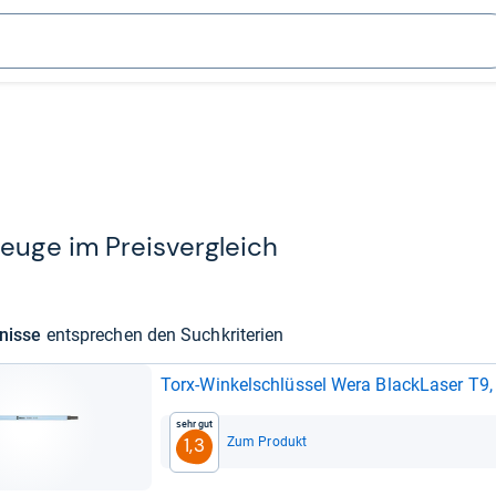
uge im Preis­ver­gleich
­nisse
ent­spre­chen den Such­kri­te­rien
Torx-​Win­kel­schlüs­sel Wera Black­La­ser T9, 
Sehr gut
Zum Produkt
1,3