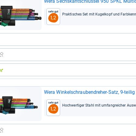
Wera Sechs­kant­schlüs­sel 950 SPKL Mul­ti­co
Sehr gut
Prak­ti­sches Set mit Kugel­kopf und Farb­kenn
1,2
Wera Win­kel­schrau­ben­dre­her-​Satz, 9-​tei­lig 
Sehr gut
Hoch­wer­ti­ger Stahl mit umfang­rei­cher Aus­
1,2