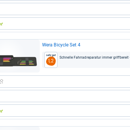
Wera Bicy­cle Set 4
Sehr gut
Schnelle Fahr­radre­pa­ra­tur immer griff­be­re
1,2