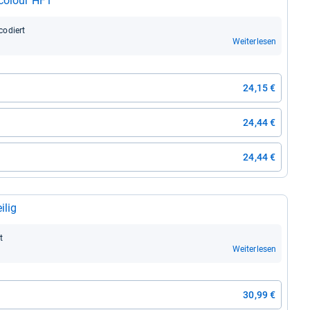
­co­lour HF1
co­diert
Weiterlesen
24,15 €
24,44 €
24,44 €
­lig
t
Weiterlesen
30,99 €