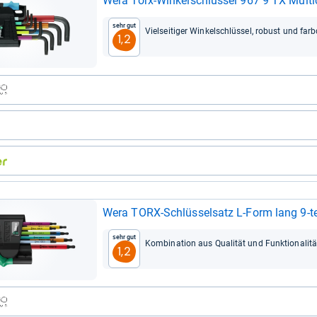
Wera Torx-​Win­kel­schlüs­sel 967 9 TX Mul­ti
Sehr gut
Viel­sei­ti­ger Win­kel­schlüs­sel, robust und farb­
1,2
Wera TORX-​Schlüs­sel­satz L-​Form lang 9-​tei
Sehr gut
Kom­bi­na­tion aus Qua­li­tät und Funk­tio­na­li­tä
1,2