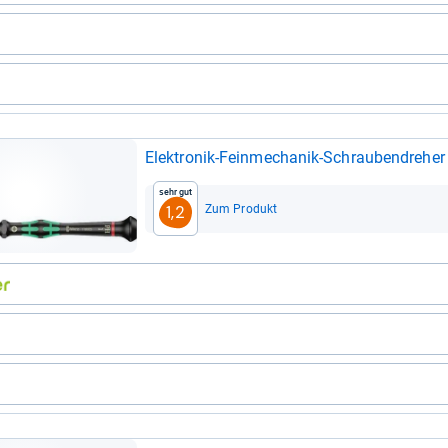
Elek­tro­nik-​Fein­me­cha­nik-​Schrau­ben­dr
Sehr gut
Zum Produkt
1,2