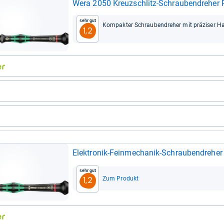
Wera 2050 Kreuz­schlitz-​Schrau­ben­dre­he
Sehr gut
Kom­pak­ter Schrau­ben­dre­her mit prä­zi­ser 
1,2
Elek­tro­nik-​Fein­me­cha­nik-​Schrau­ben­dr
Sehr gut
Zum Produkt
1,2