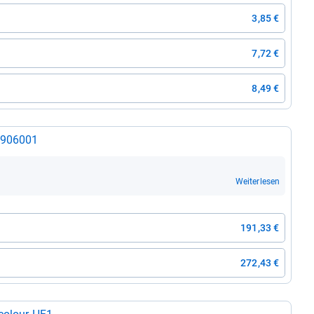
3,85 €
7,72 €
8,49 €
5906001
Weiterlesen
191,33 €
272,43 €