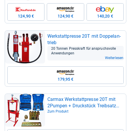
124,90 €
124,90 €
140,20 €
Werk­statt­presse 20T mit Dop­pelan­
trieb
20 Ton­nen Press­kraft für anspruchs­volle
Anwen­dun­gen
Weiterlesen
179,95 €
Car­max Werk­statt­presse 20T mit
2Pum­pen + Druck­stück Treib­satz
18-​150mm + Druck­dorn­satz 8tlg.
Zum Produkt