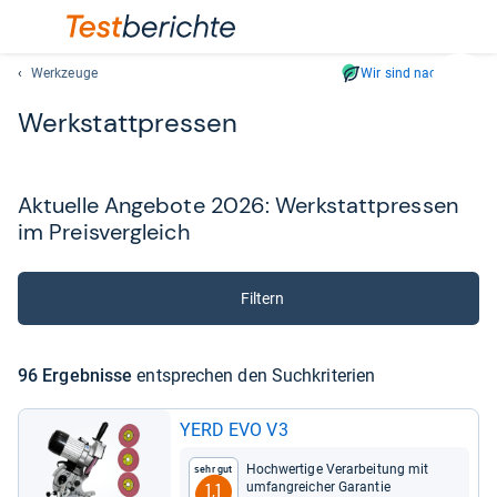
Werkzeuge
Wir sind nachhaltig
Suc
Werk­statt­pres­sen
Geben
Sie
mindest
drei
Aktu­elle Ange­bote 2026: Werk­statt­pres­sen
Zeichen
im Preis­ver­gleich
ein.
Vorschl
erschei
Filtern
automat
und
lassen
96 Ergeb­nisse
ent­spre­chen den Such­kri­te­rien
sich
mit
YERD EVO V3
den
Pfeiltas
Hoch­wer­tige Ver­ar­bei­tung mit
Sehr gut
auswähl
umfang­rei­cher Garan­tie
1,1