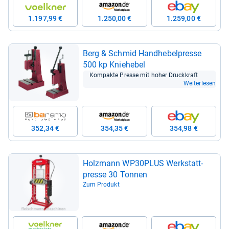
1.197,99 €
1.250,00 €
1.259,00 €
Berg & Schmid Hand­he­bel­presse
500 kp Knie­he­bel
Kom­pakte Presse mit hoher Druck­kraft
Weiterlesen
352,34 €
354,35 €
354,98 €
Holz­mann WP30PLUS Werk­statt­
presse 30 Ton­nen
Zum Produkt