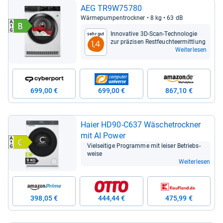
AEG TR9W75780
Wär­me­pum­pen­trock­ner • 8 kg • 63 dB
Inno­va­tive 3D-​Scan-​Tech­no­lo­gie
Sehr gut
zur prä­zi­sen Rest­feuch­teer­mitt­lung
1,4
Weiterlesen
699,00 €
699,00 €
867,10 €
Haier HD90-​C637 Wäsche­trock­ner
mit AI Power
Viel­sei­tige Pro­gramme mit lei­ser Betriebs­
weise
Weiterlesen
398,05 €
444,44 €
475,99 €