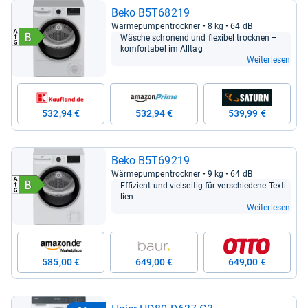
Beko B5T68219
Wär­me­pum­pen­trock­ner • 8 kg • 64 dB
Wäsche scho­nend und fle­xi­bel trock­nen –
kom­for­ta­bel im All­tag
Weiterlesen
532,94 €
532,94 €
539,99 €
Beko B5T69219
Wär­me­pum­pen­trock­ner • 9 kg • 64 dB
Effi­zi­ent und viel­sei­tig für ver­schie­dene Tex­ti­
lien
Weiterlesen
585,00 €
649,00 €
649,00 €