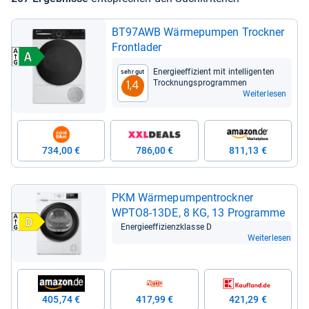
BT97AWB Wär­me­pum­pen Trock­ner
Front­la­der
Ener­gie­ef­fi­zi­ent mit intel­li­gen­ten
Sehr gut
Trock­nungs­pro­gram­men
1,4
Weiterlesen
734,00 €
786,00 €
811,13 €
PKM Wär­me­pum­pen­trock­ner
WPTO8-​13DE, 8 KG, 13 Pro­gramme
Ener­gie­ef­fi­zi­enz­klasse D
Weiterlesen
405,74 €
417,99 €
421,29 €