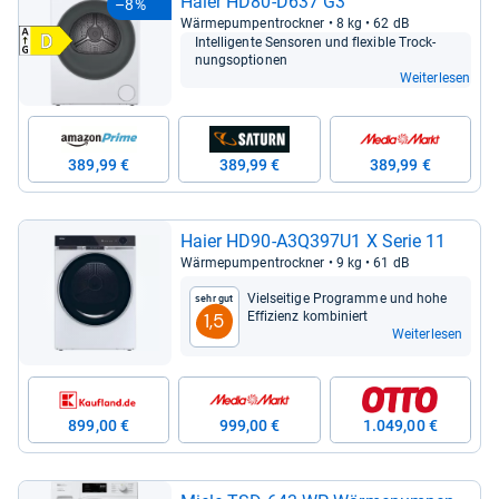
Haier HD80-​D637 G3
–8%
Wär­me­pum­pen­trock­ner • 8 kg • 62 dB
Intel­li­gente Sen­so­ren und fle­xi­ble Trock­
nungs­op­tio­nen
Weiterlesen
389,99 €
389,99 €
389,99 €
Haier HD90-​A3Q397U1 X Serie 11
Wär­me­pum­pen­trock­ner • 9 kg • 61 dB
Viel­sei­tige Pro­gramme und hohe
Sehr gut
Effi­zi­enz kom­bi­niert
1,5
Weiterlesen
899,00 €
999,00 €
1.049,00 €