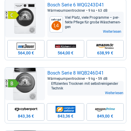
Bosch Serie 6 WQG243D41
Wär­me­pum­pen­trock­ner • 9 kg • 63 dB
Viel Platz, viele Pro­gramme – per­
Sehr gut
fekte Pflege für große Wäsche­men­
1,4
gen
Weiterlesen
564,00 €
564,00 €
638,99 €
Bosch Serie 8 WQB246D41
Wär­me­pum­pen­trock­ner • 9 kg • 59 dB
Effi­zi­en­tes Trock­nen mit selbstrei­ni­gen­der
Tech­nik
Weiterlesen
843,36 €
843,36 €
849,00 €