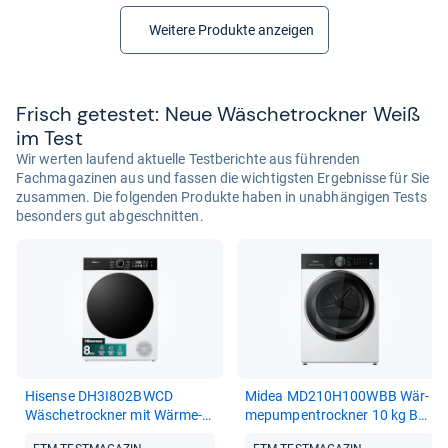
Weitere Produkte anzeigen
Frisch getes­tet: Neue Wäsche­trock­ner Weiß
im Test
Wir werten laufend aktuelle Testberichte aus führenden
Fachmagazinen aus und fassen die wichtigsten Ergebnisse für Sie
zusammen. Die folgenden Produkte haben in unabhängigen Tests
besonders gut abgeschnitten.
Hisense DH3I802BWCD
Midea MD210H100WBB Wär­
Wäsche­trock­ner mit Wär­me­
me­pum­pen­trock­ner 10 kg B
pumpe, 8kg, 18 Pro­gramme
Dual Inver­ter