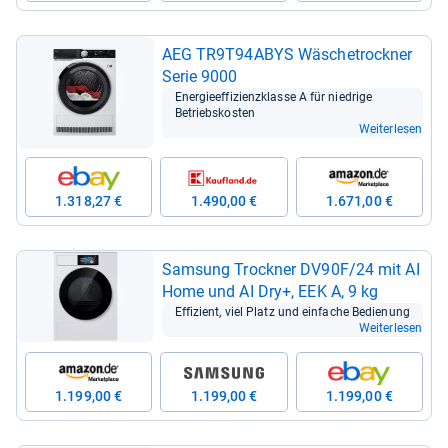
AEG TR9T94ABYS Wäsche­trock­ner
Serie 9000
Ener­gie­ef­fi­zi­enz­klasse A für nied­rige
Betriebs­kos­ten
Weiterlesen
1.318,27 €
1.490,00 €
1.671,00 €
Sam­sung Trock­ner DV90F/24 mit AI
Home und AI Dry+, EEK A, 9 kg
Effi­zi­ent, viel Platz und ein­fa­che Bedie­nung
Weiterlesen
1.199,00 €
1.199,00 €
1.199,00 €