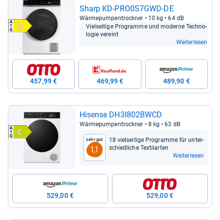
Sharp KD-​PRO0S7GWD-​DE
Wär­me­pum­pen­trock­ner • 10 kg • 64 dB
Viel­sei­tige Pro­gramme und moderne Tech­no­
lo­gie ver­eint
Weiterlesen
457,99 €
469,99 €
489,90 €
Hisense DH3I802BWCD
Wär­me­pum­pen­trock­ner • 8 kg • 63 dB
18 viel­sei­tige Pro­gramme für unter­
Sehr gut
schied­li­che Tex­tilar­ten
1,1
Weiterlesen
529,00 €
529,00 €