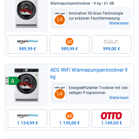
Wär­me­pum­pen­trock­ner • 9 kg • 61 dB
Inno­va­tive 3D-​Scan-​Tech­no­lo­gie
Sehr gut
zur prä­zi­sen Feuch­te­mes­sung
1,4
Weiterlesen
989,99 €
989,99 €
999,00 €
AEG WiFi Wär­me­pum­pen­trock­ner 9
kg
Ener­gie­ef­fi­zi­en­ter Trock­ner mit viel­
Sehr gut
sei­ti­gen Pro­gram­men
1,4
Weiterlesen
1.134,99 €
1.135,00 €
1.149,00 €