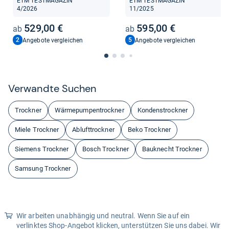
ETM TESTMAGAZIN
ETM TESTMAGAZIN
4/2026
11/2025
529,00 €
595,00 €
2
5
Angebote vergleichen
Angebote vergleichen
Ver­wandte Suchen
Trockner
Wärmepumpentrockner
Kondenstrockner
Miele Trockner
Ablufttrockner
Beko Trockner
Siemens Trockner
Bosch Trockner
Bauknecht Trockner
Samsung Trockner
Wir arbeiten unabhängig und neutral. Wenn Sie auf ein
verlinktes Shop-Angebot klicken, unterstützen Sie uns dabei. Wir