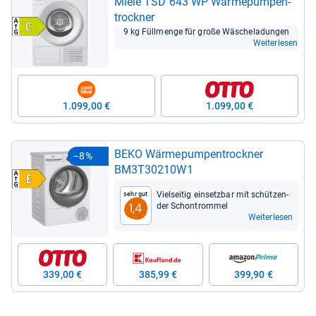
Miele TSD 643 WP Wär­me­pum­pen­
trock­ner
9 kg Füll­menge für große Wäsche­la­dun­gen
Weiterlesen
1.099,00 €
1.099,00 €
BEKO Wär­me­pum­pen­trock­ner
–8%
BM3T30210W1
Viel­sei­tig ein­setz­bar mit schüt­zen­
Sehr gut
der Schon­trom­mel
1,4
Weiterlesen
339,00 €
385,99 €
399,90 €