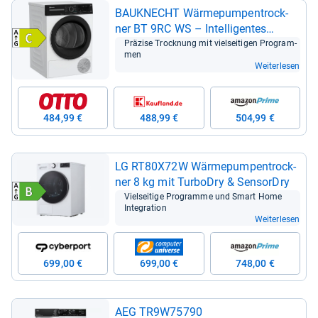
BAU­KNECHT Wär­me­pum­pen­trock­
ner BT 9RC WS – Intel­li­gen­tes
Trock­nen mit Home­Whiz
Prä­zise Trock­nung mit viel­sei­ti­gen Pro­gram­
men
Weiterlesen
484,99 €
488,99 €
504,99 €
LG RT80X72W Wär­me­pum­pen­trock­
ner 8 kg mit Tur­bo­Dry & Sens­or­Dry
Viel­sei­tige Pro­gramme und Smart Home
Inte­gra­tion
Weiterlesen
699,00 €
699,00 €
748,00 €
AEG TR9W75790