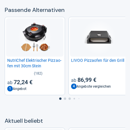
Pas­sende Alter­na­ti­ven
Nutri­Chef Elek­tri­scher Piz­zao­
LIVOO Piz­zao­fen für den Grill
fen mit 30cm Stein
(182)
86,99 €
72,24 €
4
Angebote vergleichen
1
Angebot
Aktu­ell beliebt