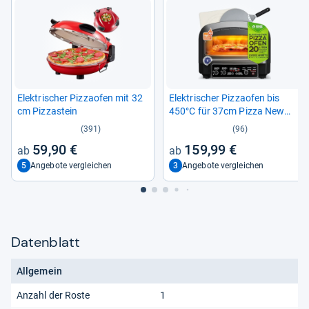
Elek­tri­scher Piz­zao­fen mit 32
Elek­tri­scher Piz­zao­fen bis
cm Pizza­stein
450°C für 37cm Pizza New
York
(391)
(96)
59,90 €
159,99 €
5
3
Angebote vergleichen
Angebote vergleichen
Datenblatt
Allgemein
Anzahl der Roste
1