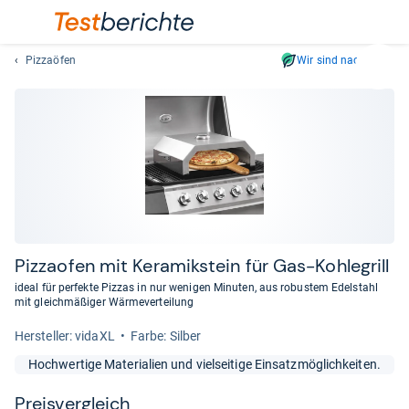
Pizzaöfen
Wir sind nachhaltig
Suc
Geben
Sie
mindest
drei
Zeichen
ein.
Vorschl
erschei
automat
Piz­zao­fen mit Kera­mik­stein für Gas-​Koh­le­grill
und
ideal für perfekte Pizzas in nur wenigen Minuten, aus robustem Edelstahl
lassen
mit gleichmäßiger Wärmeverteilung
sich
Her­stel­ler: vidaXL
Farbe: Silber
mit
den
Hochwertige Materialien und vielseitige Einsatzmöglichkeiten.
Pfeiltas
auswähl
Preis­ver­gleich