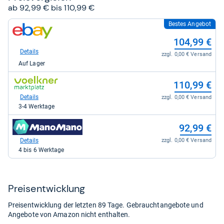
ab 92,99 € bis 110,99 €
Bestes Angebot
zum
Shop:
104,99 €
bei
eBay
Details
zzgl. 0,00 € Versand
für
Auf Lager
104,99
kaufen.
zum
110,99 €
Shop:
bei
Details
zzgl. 0,00 € Versand
voelkner
3-4 Werktage
Marktplatz
für
zum
92,99 €
110,99
Shop:
kaufen.
bei
Details
zzgl. 0,00 € Versand
Manomano
4 bis 6 Werktage
für
92,99
kaufen.
Preis­ent­wick­lung
Preisentwicklung der letzten 89 Tage. Gebrauchtangebote und
Angebote von Amazon nicht enthalten.