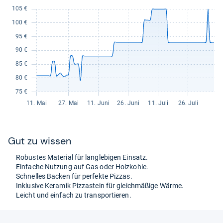
Gut zu wis­sen
Robus­tes Mate­rial für lang­le­bi­gen Ein­satz.
Ein­fa­che Nut­zung auf Gas oder Holz­kohle.
Schnel­les Backen für per­fekte Pizzas.
Inklu­sive Kera­mik Pizza­stein für gleich­mä­ßige Wärme.
Leicht und ein­fach zu trans­por­tie­ren.