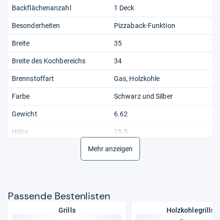
Backflächenanzahl
1 Deck
Besonderheiten
Pizzaback-Funktion
Breite
35
Breite des Kochbereichs
34
Brennstoffart
Gas, Holzkohle
Farbe
Schwarz und Silber
Gewicht
6.62
Höhe
15.5
Mehr anzeigen
Leistungsart
Holz & Gas
Länge
49
Material
Edelstahl, Keramik, Emailliert
Pas­sende Bes­ten­lis­ten
Modell
Keine Angabe
Grills
Holzkohlegrills
Montage erforderlich
Nein