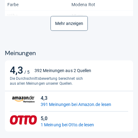
Farbe
Modena Rot
Höhe
18 cm
Mehr anzeigen
Leistung
1200 W
Länge
36 cm
Maximale Timerzeit
15 min
Meinungen
Modell
3140
4,3
4,3
392 Meinungen aus 2 Quellen
Produktart
Pizzaofen
/ 5
von
Die Durchschnittsbewertung berechnet sich
5
aus allen Meinungen unserer Quellen.
Sternen
4,3
4,3
391 Meinungen bei Amazon.de lesen
von
5
5,0
Sternen
5,0
1 Meinung bei Otto.de lesen
von
5