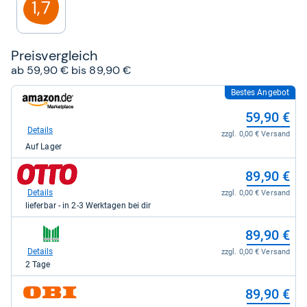
1,7
Preis­ver­gleich
ab 59,90 € bis 89,90 €
Bestes Angebot
zum
Shop:
59,90 €
bei
Amazon.de
Details
zzgl. 0,00 € Versand
für
Auf Lager
59,90
kaufen.
zum
89,90 €
Shop:
bei
Details
zzgl. 0,00 € Versand
Otto.de
lieferbar - in 2-3 Werktagen bei dir
für
89,90
zum
89,90 €
kaufen.
Shop:
bei
Details
zzgl. 0,00 € Versand
Marktkauf
2 Tage
für
89,90
zum
89,90 €
kaufen.
Shop: