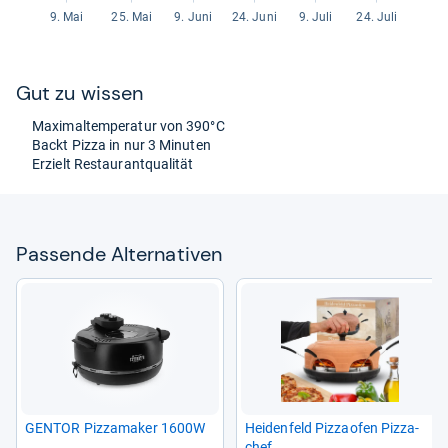
Gut zu wis­sen
Maxi­mal­tem­pe­ra­tur von 390°C
Backt Pizza in nur 3 Minu­ten
Erzielt Restau­rant­qua­li­tät
Pas­sende Alter­na­ti­ven
GEN­TOR Pizza­ma­ker 1600W
Hei­den­feld Piz­zao­fen Piz­za­
chef