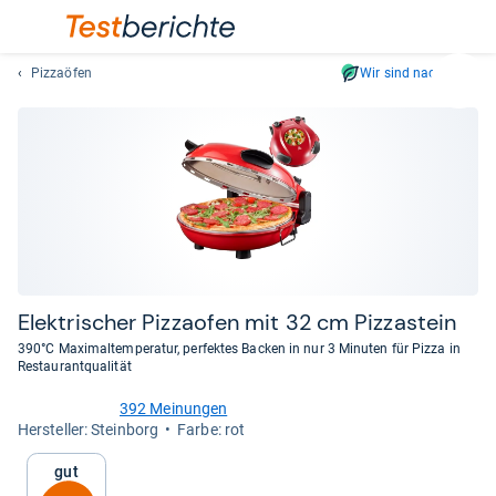
Pizzaöfen
Wir sind nachhaltig
Suc
Geben
Sie
mindest
drei
Zeichen
ein.
Vorschl
erschei
automat
Elek­tri­scher Piz­zao­fen mit 32 cm Pizza­stein
und
390°C Maximaltemperatur, perfektes Backen in nur 3 Minuten für Pizza in
lassen
Restaurantqualität
sich
392 Meinungen
mit
4,3
Her­stel­ler: Steinborg
Farbe: rot
den
von
Pfeiltas
5
Gut
Sternen
auswähl