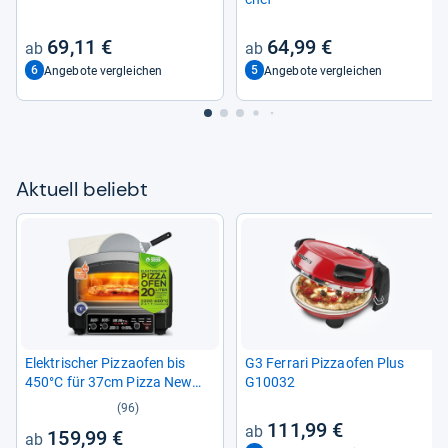
69,11 €
64,99 €
6
5
Angebote vergleichen
Angebote vergleichen
Aktu­ell beliebt
Elek­tri­scher Piz­zao­fen bis
G3 Fer­rari Piz­zao­fen Plus
450°C für 37cm Pizza New
G10032
York
(96)
111,99 €
159,99 €