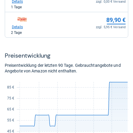
bei
Details
zzgl. 0,00 € Versand
OBI
1 Tage
für
89,90
zum
89,90 €
kaufen.
Shop:
bei
Details
zzgl. 5,95 € Versand
Netto-
2 Tage
Online
für
89,90
kaufen.
Preis­ent­wick­lung
Preisentwicklung der letzten 90 Tage. Gebrauchtangebote und
Angebote von Amazon nicht enthalten.