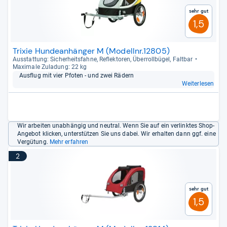
Sehr gut
1,5
Trixie Hundeanhänger M (Modellnr.12805)
Aus­stat­tung: Sicher­heits­fahne, Reflek­to­ren, Über­roll­bü­gel, Falt­bar
Maxi­male Zula­dung: 22 kg
Aus­flug mit vier Pfo­ten -​ und zwei Rädern
Weiterlesen
Wir arbeiten unabhängig und neutral. Wenn Sie auf ein verlinktes Shop-
Angebot klicken, unterstützen Sie uns dabei. Wir erhalten dann ggf. eine
Vergütung.
Mehr erfahren
2
Sehr gut
1,5