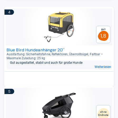
4
Gut
1,8
Blue Bird Hundeanhänger 20''
Aus­stat­tung: Sicher­heits­fahne, Reflek­to­ren, Über­roll­bü­gel, Falt­bar
Maxi­male Zula­dung: 25 kg
Gut aus­ge­stat­tet, sta­bil und auch für große Hunde
Weiterlesen
5
ohne
Endnote