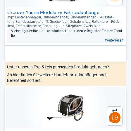
Croozer Yuuna Modularer Fahrradanhänger
Typ: Las­ten­an­hän­ger, Hun­de­an­hän­ger, Kin­der­an­hän­ger
Aus­stat­
tung:Schie­bes­tange/-​griff, Gepäck­fach, Scha­len­sitze, Reflek­to­ren, Rück­
licht, Fest­stell­bremse, Fede­rung, …
Sitz­plätze: Zwei­sit­zer
Viel­sei­tig, fle­xi­bel und kom­for­ta­bel – der ideale Beglei­ter für Ihre Fami­
lie
Weiterlesen
Unter unseren Top 5 kein passendes Produkt gefunden?
Ab hier finden Sie weitere Hundefahrradanhänger nach
Beliebtheit sortiert.
Gut
1,9