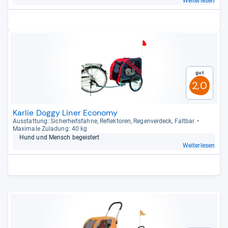
Weiterlesen
Gut
2,0
Karlie Doggy Liner Economy
Aus­stat­tung: Sicher­heits­fahne, Reflek­to­ren, Regen­ver­deck, Falt­bar
Maxi­male Zula­dung: 40 kg
Hund und Mensch begeis­tert
Weiterlesen