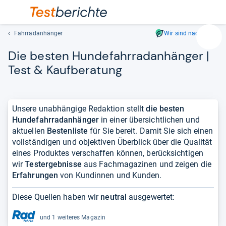
Fahrradanhänger
Wir sind nachhaltig
Suc
Die bes­ten Hun­de­fahr­rad­an­hän­ger |
Geben
Sie
Test & Kauf­be­ra­tung
mindest
drei
Zeichen
Unsere unabhängige Redaktion stellt
die besten
ein.
Hundefahrradanhänger
in einer übersichtlichen und
Vorschl
aktuellen
Bestenliste
für Sie bereit. Damit Sie sich einen
erschei
vollständigen und objektiven Überblick über die Qualität
automat
eines Produktes verschaffen können, berücksichtigen
und
wir
Testergebnisse
aus Fachmagazinen und zeigen die
lassen
Erfahrungen
von Kundinnen und Kunden.
sich
mit
Diese Quellen haben wir
neutral
ausgewertet:
den
Pfeiltas
und 1 weiteres Magazin
auswähl