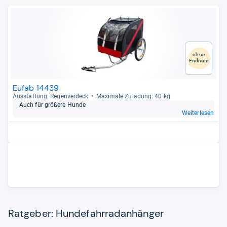
ohne
Endnote
Eufab 14439
Aus­stat­tung: Regen­ver­deck
Maxi­male Zula­dung: 40 kg
Auch für grö­ßere Hunde
Weiterlesen
Ratgeber: Hundefahrradanhänger