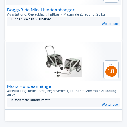
DoggyRide Mini Hundeanhänger
Aus­stat­tung: Gepäck­fach, Falt­bar
Maxi­male Zula­dung: 25 kg
Für den klei­nen Vier­bei­ner
Weiterlesen
Gut
1,8
Monz Hundeanhänger
Aus­stat­tung: Reflek­to­ren, Regen­ver­deck, Falt­bar
Maxi­male Zula­dung:
40 kg
Rutsch­feste Gum­mi­matte
Weiterlesen