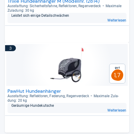
Trixie Hundeanhänger M (Modellnr. 12814)
Aus­stat­tung: Sicher­heits­fahne, Reflek­to­ren, Regen­ver­deck
Maxi­male
Zula­dung: 30 kg
Leis­tet sich einige Detail­schwä­chen
Weiterlesen
3
Gut
1,7
PawHut Hundeanhänger
Aus­stat­tung: Reflek­to­ren, Fede­rung, Regen­ver­deck
Maxi­male Zula­
dung: 20 kg
Geräu­mige Hun­de­kut­sche
Weiterlesen