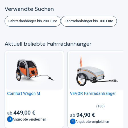
Ver­wandte Suchen
Fahrradanhänger bis 200 Euro
Fahrradanhänger bis 100 Euro
Aktu­ell beliebte Fahr­rad­an­hän­ger
Com­fort Wagon M
VEVOR Fahr­rad­an­hän­ger
(180)
449,00 €
94,90 €
3
Angebote vergleichen
4
Angebote vergleichen