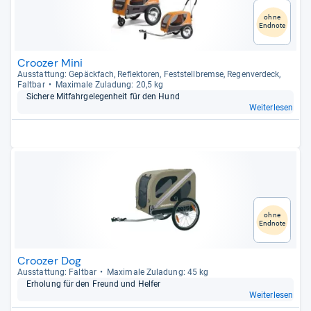
ohne
Endnote
Croozer Mini
Aus­stat­tung: Gepäck­fach, Reflek­to­ren, Fest­stell­bremse, Regen­ver­deck,
Falt­bar
Maxi­male Zula­dung: 20,5 kg
Sichere Mit­fahr­ge­le­gen­heit für den Hund
Weiterlesen
ohne
Endnote
Croozer Dog
Aus­stat­tung: Falt­bar
Maxi­male Zula­dung: 45 kg
Erho­lung für den Freund und Hel­fer
Weiterlesen