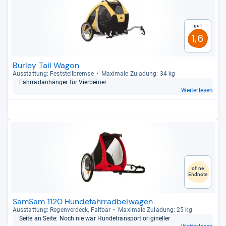
Gut
1,6
Burley Tail Wagon
Aus­stat­tung: Fest­stell­bremse
Maxi­male Zula­dung: 34 kg
Fahr­rad­an­hän­ger für Vier­bei­ner
Weiterlesen
ohne
Endnote
SamSam 1120 Hundefahrradbeiwagen
Aus­stat­tung: Regen­ver­deck, Falt­bar
Maxi­male Zula­dung: 25 kg
Seite an Seite: Noch nie war Hun­de­trans­port ori­gi­nel­ler