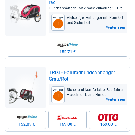
rad
Hun­de­an­hän­ger • Maxi­male Zula­dung: 30 kg
Viel­sei­ti­ger Anhän­ger mit Kom­fort
Sehr gut
und Sicher­heit
1,5
Weiterlesen
152,71 €
TRI­XIE Fahr­rad­hun­de­an­hän­ger
Grau/Rot
Sicher und kom­for­ta­bel Rad fah­ren
Sehr gut
– auch für kleine Hunde
1,5
Weiterlesen
152,89 €
169,00 €
169,00 €