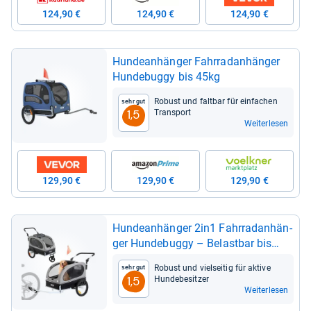
124,90 €
124,90 €
124,90 €
Hun­de­an­hän­ger Fahr­rad­an­hän­ger
Hun­de­buggy bis 45kg
Robust und falt­bar für ein­fa­chen
Sehr gut
Trans­port
1,5
Weiterlesen
129,90 €
129,90 €
129,90 €
Hun­de­an­hän­ger 2in1 Fahr­rad­an­hän­
ger Hun­de­buggy – Belast­bar bis
40kg
Robust und viel­sei­tig für aktive
Sehr gut
Hun­de­be­sit­zer
1,5
Weiterlesen