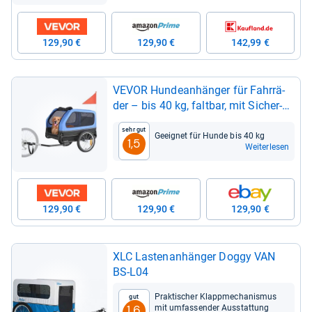
129,90 €
129,90 €
142,99 €
VEVOR Hun­de­an­hän­ger für Fahr­rä­
der – bis 40 kg, falt­bar, mit Sicher­
heits­leine
Sehr gut
Geeig­net für Hunde bis 40 kg
1,5
Weiterlesen
129,90 €
129,90 €
129,90 €
XLC Las­ten­an­hän­ger Doggy VAN
BS-​L04
Prak­ti­scher Klapp­me­cha­nis­mus
Gut
mit umfas­sen­der Aus­stat­tung
1,6