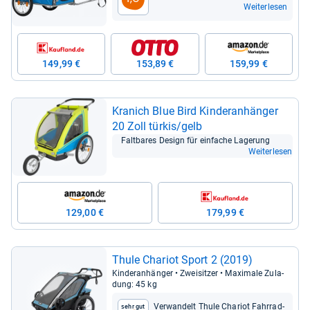
Weiterlesen
149,99 €
153,89 €
159,99 €
Kra­nich Blue Bird Kin­der­an­hän­ger
20 Zoll tür­kis/gelb
Falt­ba­res Design für ein­fa­che Lage­rung
Weiterlesen
129,00 €
179,99 €
Thule Cha­riot Sport 2 (2019)
Kin­der­an­hän­ger • Zwei­sit­zer • Maxi­male Zula­
dung: 45 kg
Ver­wan­delt Thule Cha­riot Fahr­rad­
Sehr gut