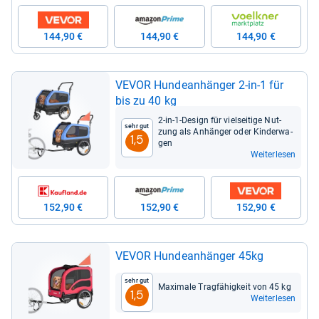
144,90 €
144,90 €
144,90 €
VEVOR Hun­de­an­hän­ger 2-​in-​1 für
bis zu 40 kg
2-​in-​1-​Design für viel­sei­tige Nut­
Sehr gut
zung als Anhän­ger oder Kin­der­wa­
1,5
gen
Weiterlesen
152,90 €
152,90 €
152,90 €
VEVOR Hun­de­an­hän­ger 45kg
Sehr gut
Maxi­male Trag­fä­hig­keit von 45 kg
1,5
Weiterlesen