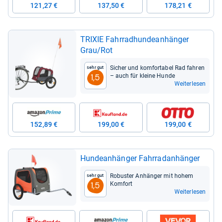
121,27 €
137,50 €
178,21 €
TRI­XIE Fahr­rad­hun­de­an­hän­ger
Grau/Rot
Sicher und kom­for­ta­bel Rad fah­ren
Sehr gut
– auch für kleine Hunde
1,5
Weiterlesen
152,89 €
199,00 €
199,00 €
Hun­de­an­hän­ger Fahr­rad­an­hän­ger
Robus­ter Anhän­ger mit hohem
Sehr gut
Kom­fort
1,5
Weiterlesen