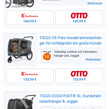
Weiterlesen
169,99 €
169,99 €
TIGGO VS Pets Hun­de­fahr­rad­an­hän­
ger für mit­tel­große bis große Hunde
Viel­sei­tig nutz­bar als Fahr­rad­an­
Sehr gut
hän­ger und Jog­ger
1,4
Weiterlesen
133,99 €
133,99 €
TIGGO DOG­GY­HUT® XL Hun­de­fahr­
rad­an­hän­ger & Jog­ger