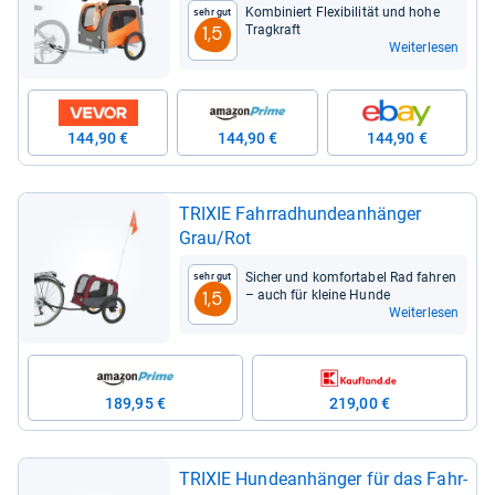
Kom­bi­niert Fle­xi­bi­li­tät und hohe
Sehr gut
Trag­kraft
1,5
Weiterlesen
144,90 €
144,90 €
144,90 €
TRI­XIE Fahr­rad­hun­de­an­hän­ger
Grau/Rot
Sicher und kom­for­ta­bel Rad fah­ren
Sehr gut
– auch für kleine Hunde
1,5
Weiterlesen
189,95 €
219,00 €
TRI­XIE Hun­de­an­hän­ger für das Fahr­