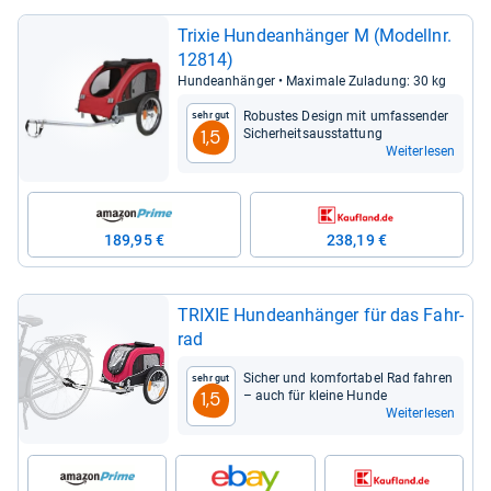
Tri­xie Hun­de­an­hän­ger M (Modellnr.
12814)
Hun­de­an­hän­ger • Maxi­male Zula­dung: 30 kg
Robus­tes Design mit umfas­sen­der
Sehr gut
Sicher­heits­aus­stat­tung
1,5
Weiterlesen
189,95 €
238,19 €
TRI­XIE Hun­de­an­hän­ger für das Fahr­
rad
Sicher und kom­for­ta­bel Rad fah­ren
Sehr gut
– auch für kleine Hunde
1,5
Weiterlesen