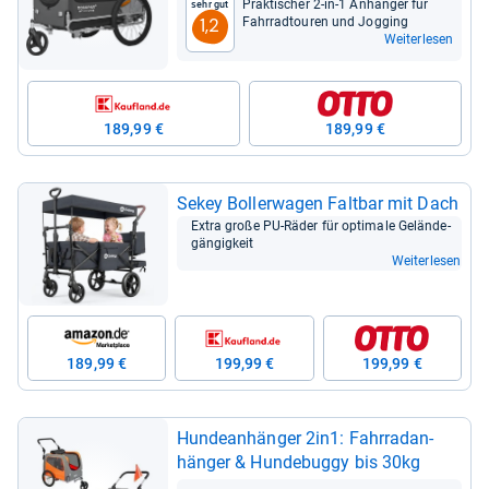
Prak­ti­scher 2-​in-​1 Anhän­ger für
Sehr gut
Fahr­rad­tou­ren und Jog­ging
1,2
Weiterlesen
189,99 €
189,99 €
Sekey Bol­ler­wa­gen Falt­bar mit Dach
Extra große PU-​Räder für opti­male Gelän­de­
gän­gig­keit
Weiterlesen
189,99 €
199,99 €
199,99 €
Hun­de­an­hän­ger 2in1: Fahr­rad­an­
hän­ger & Hun­de­buggy bis 30kg