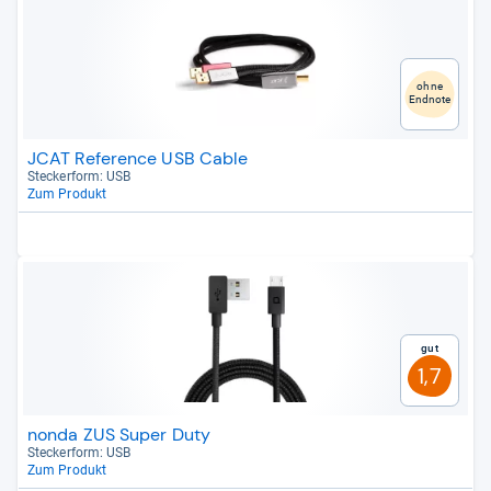
ohne
Endnote
JCAT Reference USB Cable
Stecker­form: USB
Zum Produkt
Gut
1,7
nonda ZUS Super Duty
Stecker­form: USB
Zum Produkt