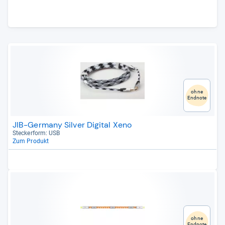
ohne
Endnote
JIB-Germany Silver Digital Xeno
Stecker­form: USB
Zum Produkt
ohne
Endnote