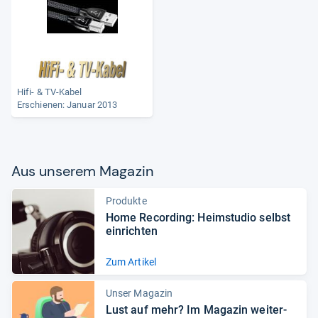
Hifi- & TV-Kabel
Erschienen: Januar 2013
Aus unse­rem Maga­zin
Produkte
Home Recor­ding: Heim­stu­dio selbst
ein­rich­ten
Zum Artikel
Unser Magazin
Lust auf mehr? Im Maga­zin wei­ter­