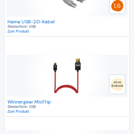
1,6
Hama USB-2.0-Kabel
Stecker­form: USB
Zum Produkt
ohne
Endnote
Winnergear MicFlip
Stecker­form: USB
Zum Produkt