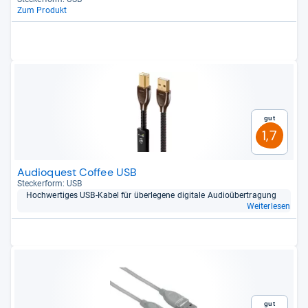
Zum Produkt
Gut
1,7
Audioquest Coffee USB
Stecker­form: USB
Hoch­wer­ti­ges USB-​Kabel für über­le­gene digi­tale Audio­über­tra­gung
Weiterlesen
Gut