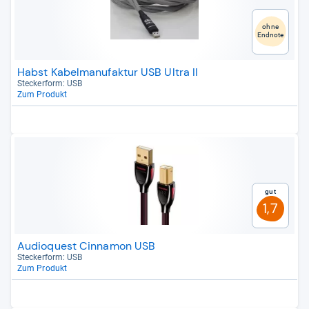
ohne
Endnote
Habst Kabelmanufaktur USB Ultra II
Stecker­form: USB
Zum Produkt
Gut
1,7
Audioquest Cinnamon USB
Stecker­form: USB
Zum Produkt