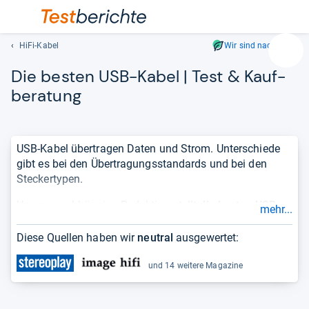
HiFi-Kabel
Wir sind nachhaltig
Suc
Die bes­ten USB-​Kabel | Test & Kauf­
Geben
Sie
be­ra­tung
mindest
drei
Zeichen
USB-Kabel übertragen Daten und Strom. Unterschiede
ein.
gibt es bei den Übertragungsstandards und bei den
Vorschl
Steckertypen.
erschei
automat
Unsere unabhängige Redaktion stellt
die besten USB-
mehr...
und
Kabel
in einer übersichtlichen und aktuellen
Bestenliste
lassen
für Sie bereit. Damit Sie sich einen vollständigen und
Diese Quellen haben wir
neutral
ausgewertet:
sich
objektiven Überblick über die Qualität eines Produktes
mit
verschaffen können, berücksichtigen wir
und 14 weitere Magazine
den
Testergebnisse
aus Fachmagazinen und zeigen die
Pfeiltas
Erfahrungen
von Kundinnen und Kunden.
auswähl