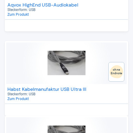
Aqvox HighEnd USB-Audiokabel
Stecker­form: USB
Zum Produkt
ohne
Endnote
Habst Kabelmanufaktur USB Ultra III
Stecker­form: USB
Zum Produkt