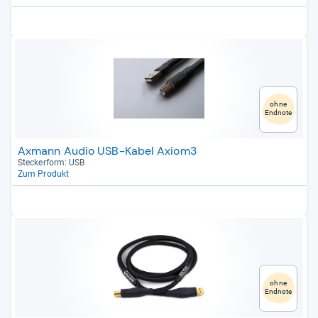
ohne
Endnote
Axmann Audio USB-Kabel Axiom3
Stecker­form: USB
Zum Produkt
ohne
Endnote