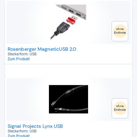
ohne
Endnote
Rosenberger MagneticUSB 2.0
Stecker­form: USB
Zum Produkt
ohne
Endnote
Signal Projects Lynx USB
Stecker­form: USB
Zum Produkt