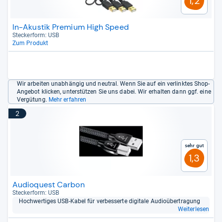
1,2
In-Akustik Premium High Speed
Stecker­form: USB
Zum Produkt
Wir arbeiten unabhängig und neutral. Wenn Sie auf ein verlinktes Shop-
Angebot klicken, unterstützen Sie uns dabei. Wir erhalten dann ggf. eine
Vergütung.
Mehr erfahren
2
Sehr gut
1,3
Audioquest Carbon
Stecker­form: USB
Hoch­wer­ti­ges USB-​Kabel für ver­bes­serte digi­tale Audio­über­tra­gung
Weiterlesen