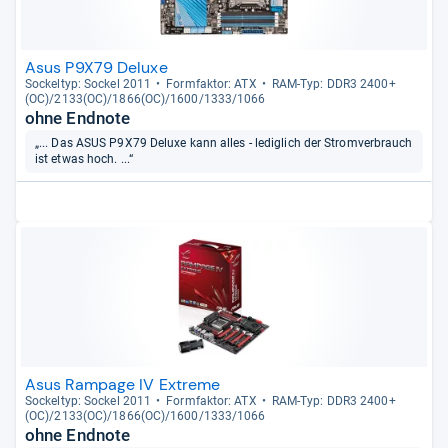
Asus P9X79 Deluxe
Sockel­typ: Sockel 2011
Form­fak­tor: ATX
RAM-​Typ: DDR3 2400+
(OC)/2133(OC)/1866(OC)/1600/1333/1066
ohne Endnote
„... Das ASUS P9X79 Deluxe kann alles - lediglich der Stromverbrauch
ist etwas hoch. ...“
Asus Rampage IV Extreme
Sockel­typ: Sockel 2011
Form­fak­tor: ATX
RAM-​Typ: DDR3 2400+
(OC)/2133(OC)/1866(OC)/1600/1333/1066
ohne Endnote