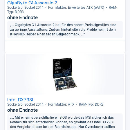
GigaByte G1.Assassin 2
Sockel­typ: Sockel 2011
Form­fak­tor: Erwei­ter­tes ATX (eATX)
RAM-​
Typ: DDR3
ohne Endnote
„... Gigabytes G1.Assassin 2 hat für den hohen Preis eigentlich eine
zu geringe Ausstattung. Zudem hinterließen die Probleme mit dem
KillerNIC-Treiber einen faden Beigeschmack. ...“
Intel DX79SI
Sockel­typ: Sockel 2011
Form­fak­tor: ATX
RAM-​Typ: DDR3
ohne Endnote
„... Mit einem übersichtlicheren BIOS würde das MSI sicherlich das
Rennen für sich entscheiden können, so gewinnt das Intel DX79SI
den Vergleich dieser beiden Boards knapp. Nur Overclocker sollten