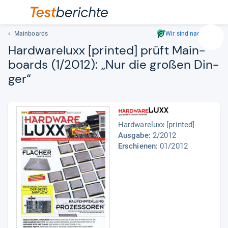
Mainboards
Wir sind nachhaltig
Suc
Hard­wa­re­luxx [prin­ted] prüft Main­
Geben
boards (1/2012): „Nur die großen Din­
Sie
ger“
mindest
drei
Zeichen
ein.
Vorschl
Hardwareluxx [printed]
erschei
Ausgabe:
2/2012
automat
Erschienen:
01/2012
und
lassen
sich
mit
den
Pfeiltas
auswähl