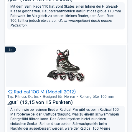
Mit dem Semi Race 110 hat Bont Skates einen Inliner der High-End-
Klasse geschaffen. Hauptverantwortlich dafür ist das große 110 mm
Fahrwerk. Im Vergleich zu seinem kleinen Bruder, dem Semi Race
100, fällt er jedoch etwas ab.
- Zusammengefasst durch unsere
Redaktion.
5
K2 Radical 100 M (Modell 2012)
Typ: Fit­ness-​Ska­tes
Geeig­net für: Her­ren
Rol­len­größe: 100 mm
„gut“ (12,15 von 15 Punkten)
Ähnlich wie bei seinem Bruder Radical Pro gibt es beim Radical 100
M Probleme bei der Kraftübertragung, was zu einem schwammigen
Fahrgefühl führen kann. Das Schnürsystem bietet nur einen
einfachen Senkel. Sollten diese beiden Schwachpunkte beim
Nachfolger ausgebessert werden, wäre der Radical 100 M eine