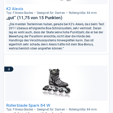
K2 Alexis
Typ: Fit­ness-​Ska­tes
Geeig­net für: Damen
Rol­len­größe: 84 mm
„gut“ (11,75 von 15 Punkten)
„Die meisten Testerinnen haben, gerade bei K2's Alexis, das beim Test
2011 überaus erfolgreiche Boa-Schnürsystem, sehr vermisst. Daran
lag es wohl auch, dass der Skate seine hohe Punktzahl, die er bei der
Bewertung der Passform erreichte, nicht über die Hürde des
Handlings des Verschlusssystems hinwegretten kann. Das ist
eigentlich sehr schade, denn Alexis hätte mit dem Boa-Bonus,
wahrscheinlich oben angreifen können.“
4
Rollerblade Spark 84 W
Typ: Fit­ness-​Ska­tes
Geeig­net für: Damen
Rol­len­größe: 84 mm