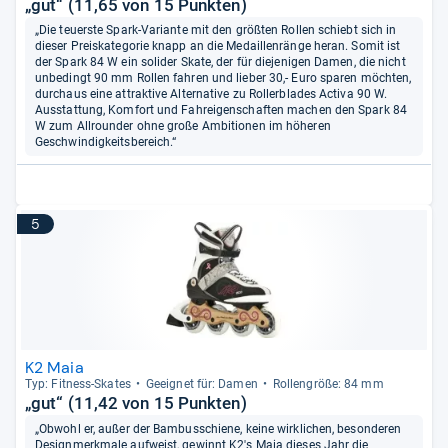
„gut“ (11,65 von 15 Punkten)
„Die teuerste Spark-Variante mit den größten Rollen schiebt sich in
dieser Preiskategorie knapp an die Medaillenränge heran. Somit ist
der Spark 84 W ein solider Skate, der für diejenigen Damen, die nicht
unbedingt 90 mm Rollen fahren und lieber 30,- Euro sparen möchten,
durchaus eine attraktive Alternative zu Rollerblades Activa 90 W.
Ausstattung, Komfort und Fahreigenschaften machen den Spark 84
W zum Allrounder ohne große Ambitionen im höheren
Geschwindigkeitsbereich.“
5
K2 Maia
Typ: Fit­ness-​Ska­tes
Geeig­net für: Damen
Rol­len­größe: 84 mm
„gut“ (11,42 von 15 Punkten)
„Obwohl er, außer der Bambusschiene, keine wirklichen, besonderen
Designmerkmale aufweist, gewinnt K2's Maia dieses Jahr die