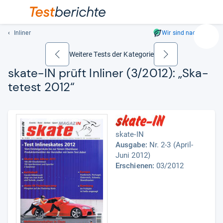
Inliner
Wir sind nachhaltig
Suc
Geben
Weitere Tests der Kategorie
zurück
weiter
Sie
skate-​IN prüft Inli­ner (3/2012): „Ska­
mindest
te­test 2012“
drei
Zeichen
ein.
Vorschl
erschei
skate-IN
automat
Ausgabe:
Nr. 2-3 (April-
und
Juni 2012)
lassen
Erschienen:
03/2012
sich
mit
den
Pfeiltas
auswähl