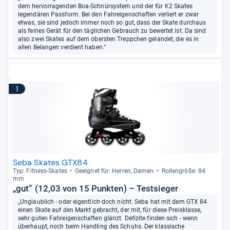
dem hervorragenden Boa-Schnürsystem und der für K2 Skates
legendären Passform. Bei den Fahreigenschaften verliert er zwar
etwas, sie sind jedoch immer noch so gut, dass der Skate durchaus
als feines Gerät für den täglichen Gebrauch zu bewertet ist. Da sind
also zwei Skates auf dem obersten Treppchen gelandet, die es in
allen Belangen verdient haben.“
1
Seba Skates GTX84
Typ: Fit­ness-​Ska­tes
Geeig­net für: Her­ren, Damen
Rol­len­größe: 84
mm
„gut“ (12,03 von 15 Punkten) – Testsieger
„Unglaublich - oder eigentlich doch nicht. Seba hat mit dem GTX 84
einen Skate auf den Markt gebracht, der mit, für diese Preisklasse,
sehr guten Fahreigenschaften glänzt. Defizite finden sich - wenn
überhaupt, noch beim Handling des Schuhs. Der klassische