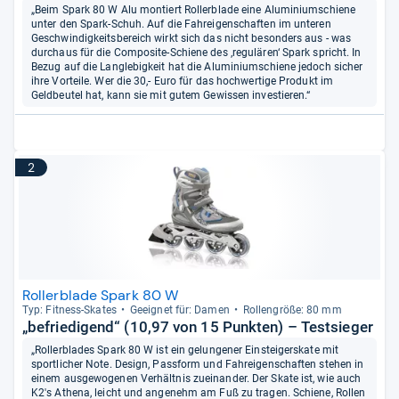
„Beim Spark 80 W Alu montiert Rollerblade eine Aluminiumschiene
unter den Spark-Schuh. Auf die Fahreigenschaften im unteren
Geschwindigkeitsbereich wirkt sich das nicht besonders aus - was
durchaus für die Composite-Schiene des ‚regulären‘ Spark spricht. In
Bezug auf die Langlebigkeit hat die Aluminiumschiene jedoch sicher
ihre Vorteile. Wer die 30,- Euro für das hochwertige Produkt im
Geldbeutel hat, kann sie mit gutem Gewissen investieren.“
2
Rollerblade Spark 80 W
Typ: Fit­ness-​Ska­tes
Geeig­net für: Damen
Rol­len­größe: 80 mm
„befriedigend“ (10,97 von 15 Punkten) – Testsieger
„Rollerblades Spark 80 W ist ein gelungener Einsteigerskate mit
sportlicher Note. Design, Passform und Fahreigenschaften stehen in
einem ausgewogenen Verhältnis zueinander. Der Skate ist, wie auch
K2's Athena, leicht und angenehm am Fuß zu tragen. Schiene, Rollen