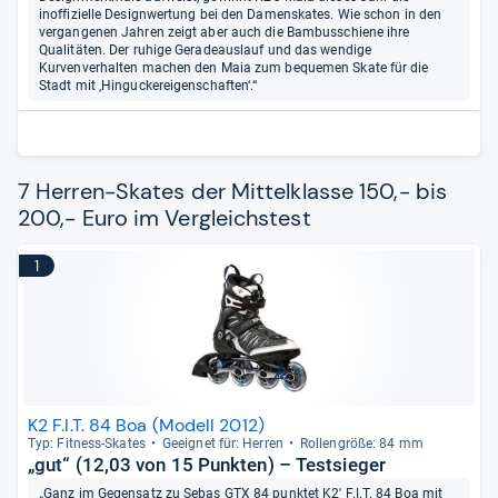
inoffizielle Designwertung bei den Damenskates. Wie schon in den
vergangenen Jahren zeigt aber auch die Bambusschiene ihre
Qualitäten. Der ruhige Geradeauslauf und das wendige
Kurvenverhalten machen den Maia zum bequemen Skate für die
Stadt mit ‚Hinguckereigenschaften‘.“
7 Herren-Skates der Mittelklasse 150,- bis
200,- Euro im Vergleichstest
1
K2 F.I.T. 84 Boa (Modell 2012)
Typ: Fit­ness-​Ska­tes
Geeig­net für: Her­ren
Rol­len­größe: 84 mm
„gut“ (12,03 von 15 Punkten) – Testsieger
„Ganz im Gegensatz zu Sebas GTX 84 punktet K2' F.I.T. 84 Boa mit