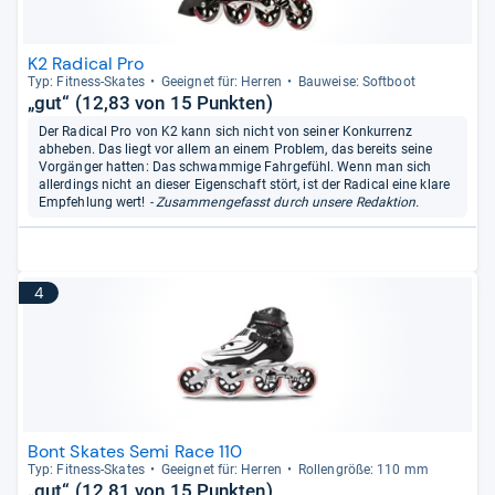
K2 Radical Pro
Typ: Fit­ness-​Ska­tes
Geeig­net für: Her­ren
Bau­weise: Soft­boot
„gut“ (12,83 von 15 Punkten)
Der Radical Pro von K2 kann sich nicht von seiner Konkurrenz
abheben. Das liegt vor allem an einem Problem, das bereits seine
Vorgänger hatten: Das schwammige Fahrgefühl. Wenn man sich
allerdings nicht an dieser Eigenschaft stört, ist der Radical eine klare
Empfehlung wert!
- Zusammengefasst durch unsere Redaktion.
4
Bont Skates Semi Race 110
Typ: Fit­ness-​Ska­tes
Geeig­net für: Her­ren
Rol­len­größe: 110 mm
„gut“ (12,81 von 15 Punkten)