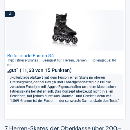
4
Rollerblade Fusion 84
Typ: Fit­ness-​Ska­tes
Geeig­net für: Her­ren, Damen
Rol­len­größe: 84
mm
„gut“ (11,63 von 15 Punkten)
„Rollerblade platziert mit dem Fusion einen Skate im oberen
Preissegment, der bei Design und Fahreigenschaften die Brücke
zwischen Freestyle mit ‚Aggro-Eigenschaften‘ und dem klassischen
Fitnessskate herstellen soll. Das Konzept überzeugt nicht in allen
Bereichen, hat jedoch durchaus Charme - und Gewicht, denn mit
1.569 Gramm ist der Fusion ... der schwerste Damenskate des Tests.“
7 Herren-Skates der Oberklasse über 200,-