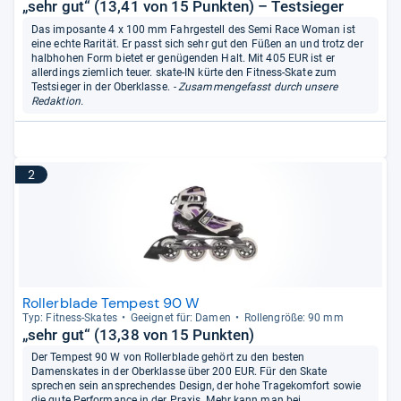
„sehr gut“ (13,41 von 15 Punkten) – Testsieger
Das imposante 4 x 100 mm Fahrgestell des Semi Race Woman ist
eine echte Rarität. Er passt sich sehr gut den Füßen an und trotz der
halbhohen Form bietet er genügenden Halt. Mit 405 EUR ist er
allerdings ziemlich teuer. skate-IN kürte den Fitness-Skate zum
Testsieger in der Oberklasse.
- Zusammengefasst durch unsere
Redaktion.
2
Rollerblade Tempest 90 W
Typ: Fit­ness-​Ska­tes
Geeig­net für: Damen
Rol­len­größe: 90 mm
„sehr gut“ (13,38 von 15 Punkten)
Der Tempest 90 W von Rollerblade gehört zu den besten
Damenskates in der Oberklasse über 200 EUR. Für den Skate
sprechen sein ansprechendes Design, der hohe Tragekomfort sowie
die gute Performance in der Praxis. Mehr kann man bei