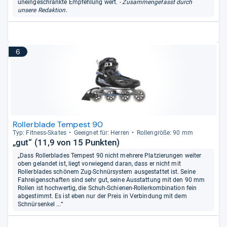
uneingeschränkte Empfehlung wert.
- Zusammengefasst durch
unsere Redaktion.
6
Rollerblade Tempest 90
Typ: Fit­ness-​Ska­tes
Geeig­net für: Her­ren
Rol­len­größe: 90 mm
„gut“ (11,9 von 15 Punkten)
„Dass Rollerblades Tempest 90 nicht mehrere Platzierungen weiter
oben gelandet ist, liegt vorwiegend daran, dass er nicht mit
Rollerblades schönem Zug-Schnürsystem ausgestattet ist. Seine
Fahreigenschaften sind sehr gut, seine Ausstattung mit den 90 mm
Rollen ist hochwertig, die Schuh-Schienen-Rollerkombination fein
abgestimmt. Es ist eben nur der Preis in Verbindung mit dem
Schnürsenkel ...“