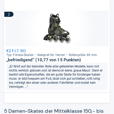
2
K2 F.I.T. 80
Typ: Fit­ness-​Ska­tes
Geeig­net für: Her­ren
Rol­len­größe: 80 mm
„befriedigend“ (10,77 von 15 Punkten)
„Er fährt auf der kleinsten Rolle aller getesteten Modelle, kann mit
nichts wirklich glänzen und ist dennoch keine ‚graue Maus‘. Denn er
besitzt alle Eigenschaften, die ein guter Skate für Einsteiger haben
muss: er sitzt bequem am Fuß, lässt sich gut schließen, rollt ruhig
los, verträgt den einen oder anderen Fahrfehler und kostet kein
Vermögen. ...“
5 Damen-Skates der Mittelklasse 150,- bis