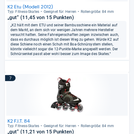
K2 Etu (Modell 2012)
Typ: Fit­ness-​Ska­tes
Geeig­net für: Her­ren
Rol­len­größe: 84 mm
„gut“ (11,45 von 15 Punkten)
„K2 hält mit dem ETU und seiner Bambusschiene ein Material auf
dem Markt, an dem sich vor wenigen Jahren mehrere Hersteller
versucht hatten. Seine Fahreigenschaften zeigen inzwischen auch,
dass es durchaus möglich ist diesen Weg zu gehen. Würde K2 auf
diese Schiene noch einen Schuh mit Boa-Schnürsystem stellen,
könnte vielleicht sogar die 12-Punkte-Marke angepeilt werden. Der
Schnürsenkel passt aber wohl besser zum Image des Skates.“
7
K2 F.I.T. 84
Typ: Fit­ness-​Ska­tes
Geeig­net für: Her­ren
Rol­len­größe: 84 mm
„gut“ (11,21 von 15 Punkten)