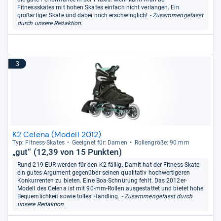
Fitnessskates mit hohen Skates einfach nicht verlangen. Ein
großartiger Skate und dabei noch erschwinglich!
- Zusammengefasst
durch unsere Redaktion.
3
K2 Celena (Modell 2012)
Typ: Fit­ness-​Ska­tes
Geeig­net für: Damen
Rol­len­größe: 90 mm
„gut“ (12,39 von 15 Punkten)
Rund 219 EUR werden für den K2 fällig. Damit hat der Fitness-Skate
ein gutes Argument gegenüber seinen qualitativ hochwertigeren
Konkurrenten zu bieten. Eine Boa-Schnürung fehlt. Das 2012er-
Modell des Celena ist mit 90-mm-Rollen ausgestattet und bietet hohe
Bequemlichkeit sowie tolles Handling.
- Zusammengefasst durch
unsere Redaktion.