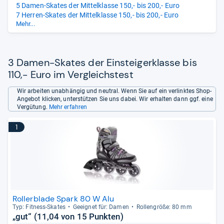
5 Damen-Skates der Mittelklasse 150,- bis 200,- Euro
7 Herren-Skates der Mittelklasse 150,- bis 200,- Euro
Mehr...
4 Damen-Skates der Oberklasse über 200,- Euro
7 Herren-Skates der Oberklasse über 200,- Euro
3 Damen-Skates der Einsteigerklasse bis
110,- Euro im Vergleichstest
Wir arbeiten unabhängig und neutral. Wenn Sie auf ein verlinktes Shop-
Angebot klicken, unterstützen Sie uns dabei. Wir erhalten dann ggf. eine
Vergütung.
Mehr erfahren
1
Rollerblade Spark 80 W Alu
Typ: Fit­ness-​Ska­tes
Geeig­net für: Damen
Rol­len­größe: 80 mm
„gut“ (11,04 von 15 Punkten)