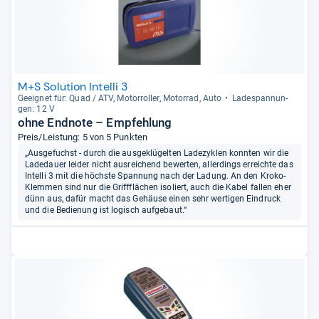
M+S Solution Intelli 3
Geeig­net für: Quad / ATV, Motor­rol­ler, Motor­rad, Auto
Lade­span­nun­
gen: 12 V
ohne Endnote – Empfehlung
Preis/Leistung: 5 von 5 Punkten
„Ausgefuchst - durch die ausgeklügelten Ladezyklen konnten wir die
Ladedauer leider nicht ausreichend bewerten, allerdings erreichte das
Intelli 3 mit die höchste Spannung nach der Ladung. An den Kroko-
Klemmen sind nur die Griffflächen isoliert, auch die Kabel fallen eher
dünn aus, dafür macht das Gehäuse einen sehr wertigen Eindruck
und die Bedienung ist logisch aufgebaut.“