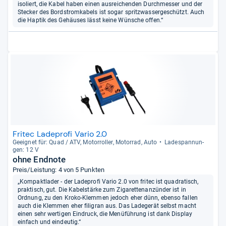
isoliert, die Kabel haben einen ausreichenden Durchmesser und der
Stecker des Bordstromkabels ist sogar spritzwassergeschützt. Auch
die Haptik des Gehäuses lässt keine Wünsche offen.“
Fritec Ladeprofi Vario 2.0
Geeig­net für: Quad / ATV, Motor­rol­ler, Motor­rad, Auto
Lade­span­nun­
gen: 12 V
ohne Endnote
Preis/Leistung: 4 von 5 Punkten
„Kompaktlader - der Ladeprofi Vario 2.0 von fritec ist quadratisch,
praktisch, gut. Die Kabelstärke zum Zigarettenanzünder ist in
Ordnung, zu den Kroko-Klemmen jedoch eher dünn, ebenso fallen
auch die Klemmen eher filigran aus. Das Ladegerät selbst macht
einen sehr wertigen Eindruck, die Menüführung ist dank Display
einfach und eindeutig.“