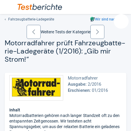
Fahrzeugbatterie-Ladegeräte
Wir sind nachhaltig
Suc
Geben
Weitere Tests der Kategorie
zurück
weiter
Sie
Motor­rad­fah­rer prüft Fahr­zeug­bat­te­
mindest
rie-​Lade­ge­räte (1/2016): „Gib mir
drei
Zeichen
Strom!“
ein.
Vorschl
erschei
Motorradfahrer
automat
Ausgabe:
2/2016
und
Erschienen:
01/2016
lassen
sich
mit
Inhalt
den
Motorradbatterien gehören nach langer Standzeit oft zu den
entspannten Zeitgenossen. Wir testeten acht
Pfeiltas
Spannungsgeber, um aus der relaxten Batterie ein geladenes
auswähl