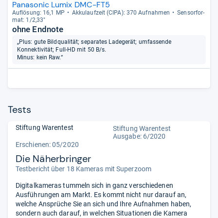
Panasonic Lumix DMC-FT5
Auf­lö­sung: 16,1 MP
Akku­lauf­zeit (CIPA): 370 Auf­nah­men
Sen­sor­for­
mat: 1/2,33"
ohne Endnote
„Plus: gute Bildqualität; separates Ladegerät; umfassende
Konnektivität; Full-HD mit 50 B/s.
Minus: kein Raw.“
Tests
Stiftung Warentest
Stiftung Warentest
Ausgabe: 6/2020
Erschienen: 05/2020
Die Näherbringer
Testbericht über 18 Kameras mit Superzoom
Digitalkameras tummeln sich in ganz verschiedenen
Ausführungen am Markt. Es kommt nicht nur darauf an,
welche Ansprüche Sie an sich und Ihre Aufnahmen haben,
sondern auch darauf, in welchen Situationen die Kamera