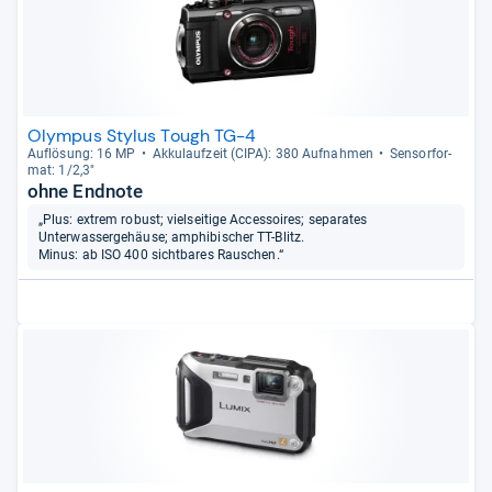
Olympus Stylus Tough TG-4
Auf­lö­sung: 16 MP
Akku­lauf­zeit (CIPA): 380 Auf­nah­men
Sen­sor­for­
mat: 1/2,3"
ohne Endnote
„Plus: extrem robust; vielseitige Accessoires; separates
Unterwassergehäuse; amphibischer TT-Blitz.
Minus: ab ISO 400 sichtbares Rauschen.“