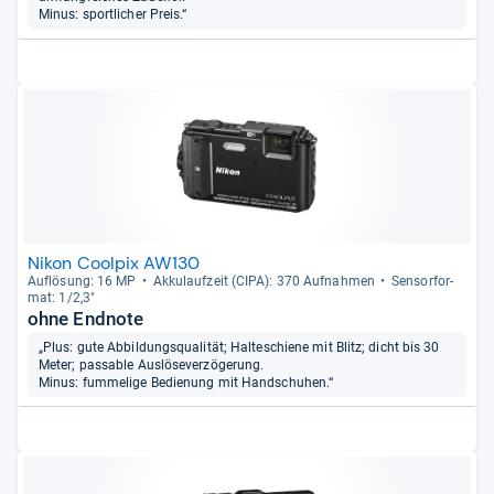
Minus: sportlicher Preis.“
Nikon Coolpix AW130
Auf­lö­sung: 16 MP
Akku­lauf­zeit (CIPA): 370 Auf­nah­men
Sen­sor­for­
mat: 1/2,3"
ohne Endnote
„Plus: gute Abbildungsqualität; Halteschiene mit Blitz; dicht bis 30
Meter; passable Auslöseverzögerung.
Minus: fummelige Bedienung mit Handschuhen.“