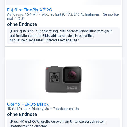
Fujifilm FinePix XP120
Auf­lö­sung: 16,4 MP
Akku­lauf­zeit (CIPA): 210 Auf­nah­men
Sen­sor­for­
mat: 1/2,3"
ohne Endnote
„Plus: gute Abbildungsleistung; zufriedenstellende Druckfestigkeit;
gut funktionierender Bildstabilisator; viele Kreativfilter.
Minus: kein separates Unterwassergehäuse.“
GoPro HERO5 Black
4K (UHD): Ja
Dis­play: Ja
Touch­s­creen: Ja
ohne Endnote
„Plus: 4K und RAW; große Auswahl an Unterwassergehäusen;
umfangreiches Zubehör.