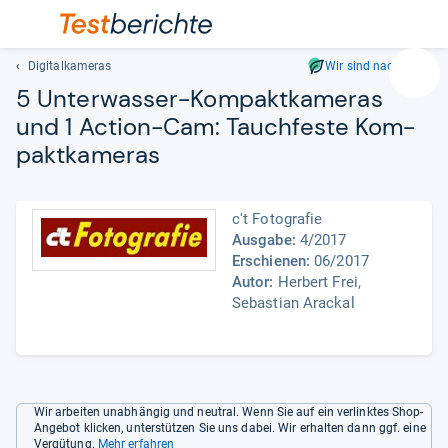
Digitalkameras
Wir sind nachhaltig
Suc
5 Unter­was­ser-​Kom­pakt­ka­me­ras
Geben
und 1 Action-​Cam:
Tauch­feste Kom­
Sie
pakt­ka­me­ras
mindest
drei
Zeichen
ein.
c't Fotografie
Vorschl
Ausgabe:
4/2017
Erschienen:
06/2017
erschei
Autor:
Herbert Frei,
automat
Sebastian Arackal
und
lassen
sich
mit
den
Wir arbeiten unabhängig und neutral. Wenn Sie auf ein verlinktes Shop-
Pfeiltas
Angebot klicken, unterstützen Sie uns dabei. Wir erhalten dann ggf. eine
auswähl
Vergütung.
Mehr erfahren