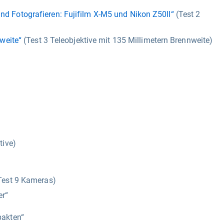
d Fotografieren: Fujifilm X-M5 und Nikon Z50II“
(Test 2
nweite“
(Test 3 Teleobjektive mit 135 Millimetern Brennweite)
tive)
Test 9 Kameras)
er“
pakten“