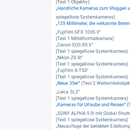
(Test 1 Objektiv)
„Handliche Kameras zum Vloggen un
spiegellose Systemkameras)
„135 Millimeter, die verkannte Bren
„Fujifilm GFX 100S II“
(Test 1 Mittelformatkamera)
„Canon EOS R5 II“
(Test 1 spiegellose Systemkamera)
„Nikon Z6 III“
(Test 1 spiegellose Systemkamera)
„Fujifilm X-T50“
(Test 1 spiegellose Systemkamera)
„Neue 35er“
(Test 2 Weitwinkelobjek
„Leica SL3“
(Test 1 spiegellose Systemkamera)
„Kameras für Urlaube und Reisen“
(
„SONY ALPHA 9 III mit Global Shutt
(Test 1 spiegellose Systemkamera)
„Neuauflage der beliebten Edelkom