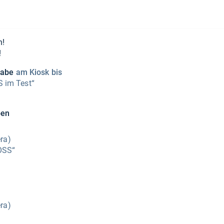
n!
!
sgabe
am Kiosk bis
 im Test“
ben
ra)
OSS“
ra)