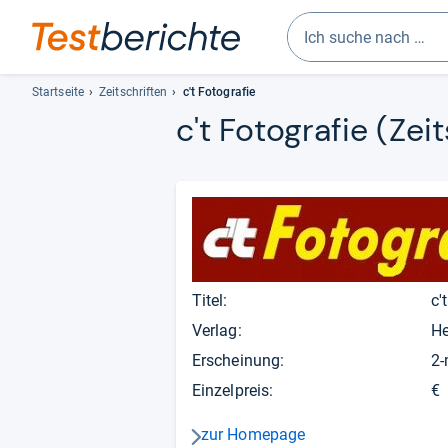
Geben
Sie
Startseite
Zeitschriften
c't Fotografie
mindestens
c't Fotografie
(Zeit
drei
Zeichen
ein.
Vorschläge
erscheinen
automatisch
und
lassen
Titel:
c'
sich
Verlag:
He
mit
den
Erscheinung:
2-
Pfeiltasten
Einzelpreis:
€
auswählen.
zur Homepage
pfeil_navi_rechts