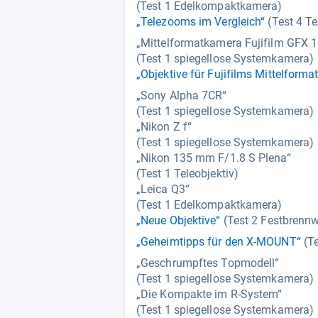
(Test 1 Edelkompaktkamera)
„Telezooms im Vergleich“
(Test 4 T
„Mittelformatkamera Fujifilm GFX 10
(Test 1 spiegellose Systemkamera)
„Objektive für Fujifilms Mittelformat
„Sony Alpha 7CR“
(Test 1 spiegellose Systemkamera)
„Nikon Z f“
(Test 1 spiegellose Systemkamera)
„Nikon 135 mm F/1.8 S Plena“
(Test 1 Teleobjektiv)
„Leica Q3“
(Test 1 Edelkompaktkamera)
„Neue Objektive“
(Test 2 Festbrenn
„Geheimtipps für den X-MOUNT“
(Te
„Geschrumpftes Topmodell“
(Test 1 spiegellose Systemkamera)
„Die Kompakte im R-System“
(Test 1 spiegellose Systemkamera)