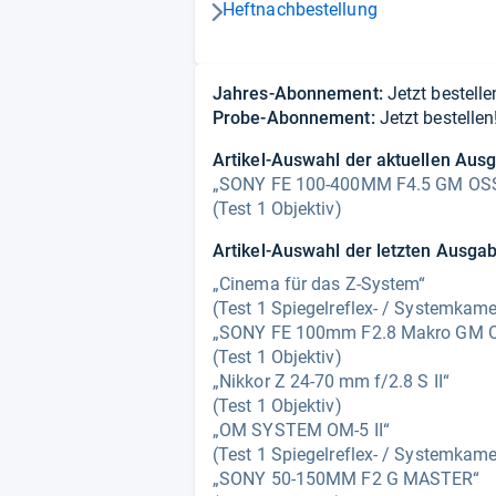
Heftnachbestellung
pfeil_navi_rechts
Jahres-Abonnement:
Jetzt bestelle
Probe-Abonnement:
Jetzt bestellen
Artikel-Auswahl der aktuellen Au
„SONY FE 100-400MM F4.5 GM OSS
(Test 1 Objektiv)
Artikel-Auswahl der letzten Ausga
„Cinema für das Z-System“
(Test 1 Spiegelreflex- / Systemkame
„SONY FE 100mm F2.8 Makro GM 
(Test 1 Objektiv)
„Nikkor Z 24-70 mm f/2.8 S II“
(Test 1 Objektiv)
„OM SYSTEM OM-5 II“
(Test 1 Spiegelreflex- / Systemkame
„SONY 50-150MM F2 G MASTER“