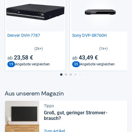
Den­ver DVH-​7787
Sony DVP-​SR760H
(2k+)
(1k+)
23,58 €
43,49 €
19
35
Angebote vergleichen
Angebote vergleichen
Aus unse­rem Maga­zin
Tipps
Groß, gut, gerin­ger Strom­ver­
brauch?
Zum Artikel