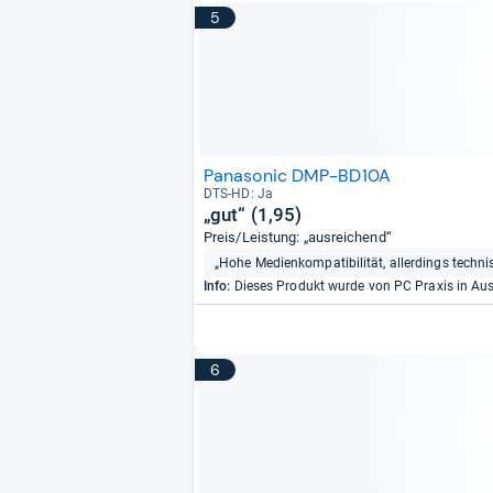
5
Panasonic DMP-BD10A
DTS-​HD: Ja
„gut“ (1,95)
Preis/Leistung: „ausreichend“
„Hohe Medienkompatibilität, allerdings techn
Info:
Dieses Produkt wurde von PC Praxis in A
6