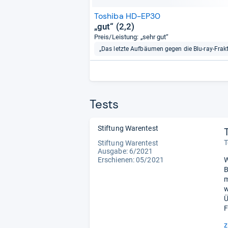
Toshiba HD-EP30
„gut“ (2,2)
Preis/Leistung: „sehr gut“
„Das letzte Aufbäumen gegen die Blu-ray-Fra
Tests
Stiftung Warentest
T
Stiftung Warentest
Ausgabe: 6/2021
Erschienen: 05/2021
W
B
m
w
Ü
F
z