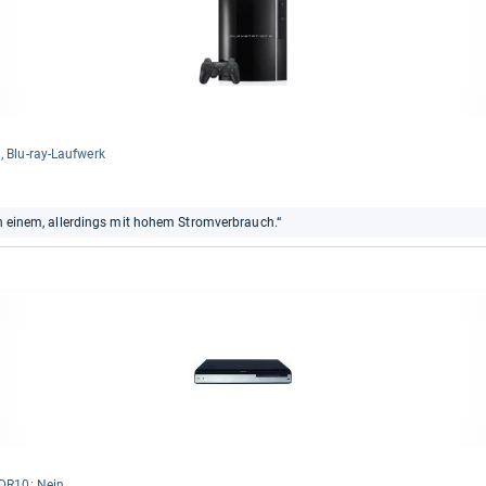
, Blu-​ray-​Lauf­werk
 in einem, allerdings mit hohem Stromverbrauch.“
DR10: Nein