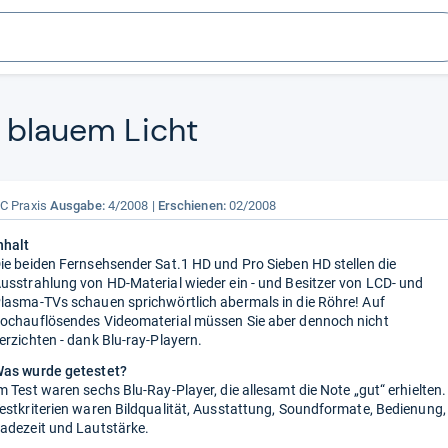
k blauem Licht
C Praxis
Ausgabe:
4/2008
Erschienen:
02/2008
nhalt
ie beiden Fernsehsender Sat.1 HD und Pro Sieben HD stellen die
usstrahlung von HD-Material wieder ein - und Besitzer von LCD- und
lasma-TVs schauen sprichwörtlich abermals in die Röhre! Auf
ochauflösendes Videomaterial müssen Sie aber dennoch nicht
erzichten - dank Blu-ray-Playern.
as wurde getestet?
m Test waren sechs Blu-Ray-Player, die allesamt die Note „gut“ erhielten.
estkriterien waren Bildqualität, Ausstattung, Soundformate, Bedienung,
adezeit und Lautstärke.