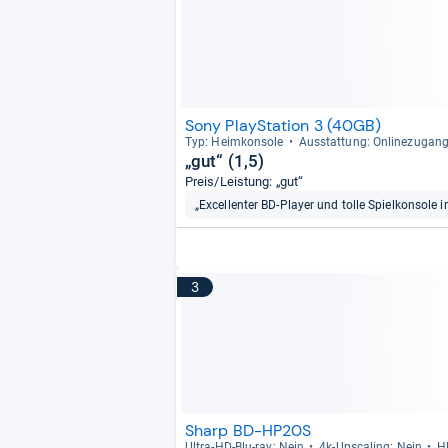
Sony PlayStation 3 (40GB)
Typ: Heim­kon­sole
Aus­stat­tung: Onli­ne­zu­gang
„gut“ (1,5)
Preis/Leistung: „gut“
„Excellenter BD-Player und tolle Spielkonsole
3
Sharp BD-HP20S
Ultra-​HD-​Blu-​ray: Nein
4k-​Ups­ca­ling: Nein
H