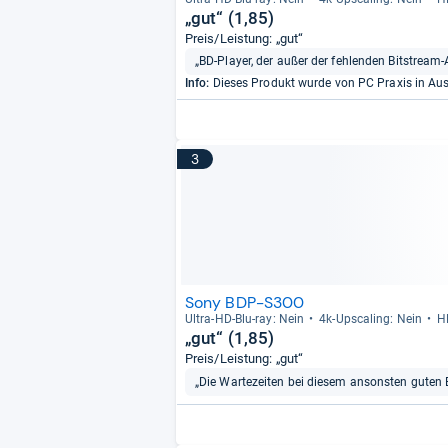
„gut“ (1,85)
Preis/Leistung: „gut“
„BD-Player, der außer der fehlenden Bitstrea
Info:
Dieses Produkt wurde von PC Praxis in A
3
Sony BDP-S300
Ultra-​HD-​Blu-​ray: Nein
4k-​Ups­ca­ling: Nein
H
„gut“ (1,85)
Preis/Leistung: „gut“
„Die Wartezeiten bei diesem ansonsten guten B