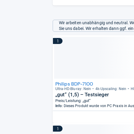
Wir arbeiten unabhängig und neutral. We
Sie uns dabei. Wir erhalten dann ggf. e
1
Philips BDP-7100
Ultra-​HD-​Blu-​ray: Nein
4k-​Ups­ca­ling: Nein
H
„gut“ (1,5) – Testsieger
Preis/Leistung: „gut“
Info:
Dieses Produkt wurde von PC Praxis in A
1