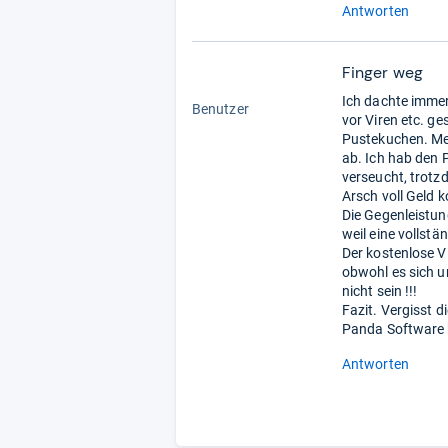
Antworten
Finger weg
1,0
Ich dachte immer
von
Benutzer
vor Viren etc. ge
5
Pustekuchen. Me
Stern
ab. Ich hab den 
verseucht, trotzd
Arsch voll Geld k
Die Gegenleistun
weil eine vollstä
Der kostenlose V
obwohl es sich u
nicht sein !!!
Fazit. Vergisst 
Panda Software 
Antworten