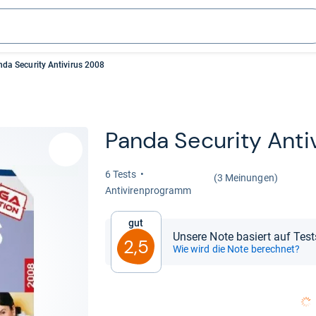
da Security Antivirus 2008
Panda Secu­rity Anti­
6 Tests
(3 Meinungen)
Anti­vi­ren­pro­gramm
Gut
Unsere Note basiert auf Tes
2,5
Wie wird die Note berechnet?