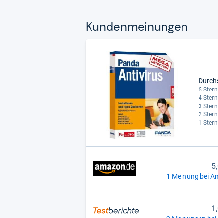
Kun­den­mei­nun­gen
Durch
5 Stern
4 Stern
3 Stern
2 Stern
1 Stern
5
1 Meinung bei A
1,