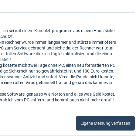
, ich sei mit einem Komplettprogramm aus einem Haus sicher
schützt.
in Rechner wurde immer langsamer und stürzte immer öfters
PC zum Service gebracht und siehe da, der Rechner war total
 er tollen Software die sich täglich aktualisiert und die einen
ostet !
g kostete mich zwei Tage ohne PC, einen neu formatierten PC
ndige Sicherheit nur so gewährleistet ist und 100 Euro kosten.
irenscanner Antivir fand sofort Viren die Panda nicht kannte,
m einen alten Virus gehandelt hat und genau das kann es ja
diese Software, genauso wie Norton und alles was Geld kostet.
hab ich vom PC entfernt und kommt auch nicht mehr drauf !
Eigene Meinung verfassen