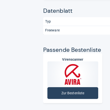
Datenblatt
Typ
Freeware
Pas­sende Bes­ten­liste
Virenscanner
Zur Bestenliste
: Virenscanner