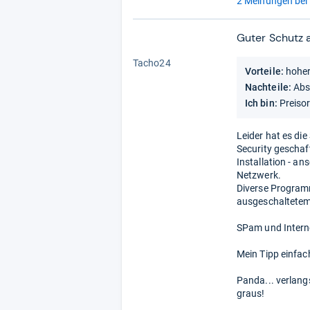
2 Meinungen bei 
Guter Schutz a
1,0
von
Tacho24
Vorteile:
hoher
5
Stern
Nachteile:
Abs
Ich bin:
Preisor
Leider hat es die
Security geschaf
Installation - 
Netzwerk.
Diverse Programme
ausgeschaltetem
SPam und Internet
Mein Tipp einfac
Panda... verlang
graus!