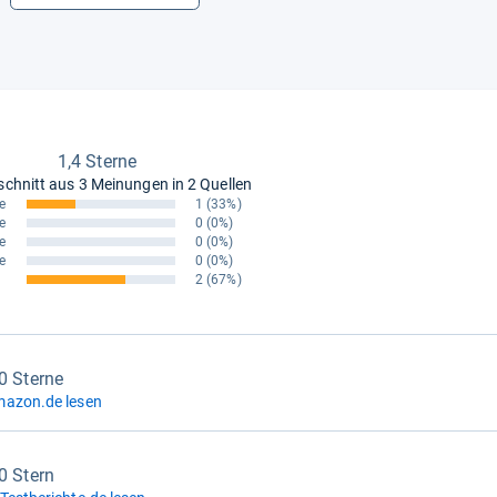
1,4 Sterne
schnitt aus
3 Meinungen in 2 Quellen
e
1
(33%)
e
0
(0%)
e
0
(0%)
e
0
(0%)
2
(67%)
,0 Sterne
mazon.de lesen
0 Stern