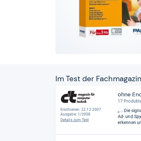
Im Test der Fach­ma­ga­zi
ohne En
17 Produkte
Erschienen: 22.12.2007
„... Die si
Ausgabe: 1/2008
Ad- und Spy
Details zum Test
erkennen un