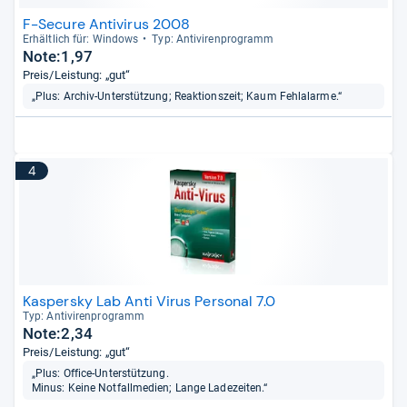
F-Secure Antivirus 2008
Erhält­lich für: Win­dows
Typ: Anti­vi­ren­pro­gramm
Note:1,97
Preis/Leistung: „gut“
„Plus: Archiv-Unterstützung; Reaktionszeit; Kaum Fehlalarme.“
4
Kaspersky Lab Anti Virus Personal 7.0
Typ: Anti­vi­ren­pro­gramm
Note:2,34
Preis/Leistung: „gut“
„Plus: Office-Unterstützung.
Minus: Keine Notfallmedien; Lange Ladezeiten.“