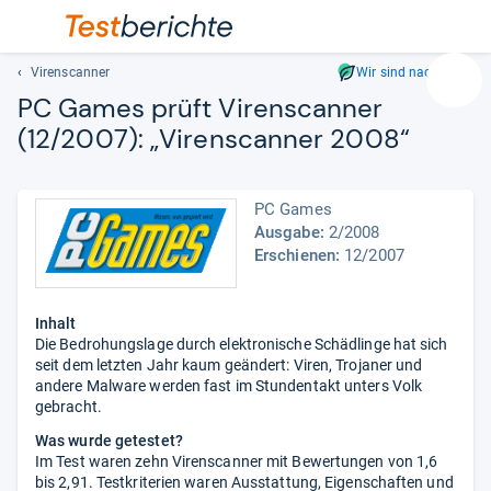
Virenscanner
Wir sind nachhaltig
Suc
PC Games prüft Virens­can­ner
Geben
(12/2007): „Virens­can­ner 2008“
Sie
mindest
drei
PC Games
Zeichen
Ausgabe:
2/2008
ein.
Erschienen:
12/2007
Vorschl
erschei
automat
Inhalt
und
Die Bedrohungslage durch elektronische Schädlinge hat sich
lassen
seit dem letzten Jahr kaum geändert: Viren, Trojaner und
sich
andere Malware werden fast im Stundentakt unters Volk
mit
gebracht.
den
Was wurde getestet?
Pfeiltas
Im Test waren zehn Virenscanner mit Bewertungen von 1,6
auswähl
bis 2,91. Testkriterien waren Ausstattung, Eigenschaften und