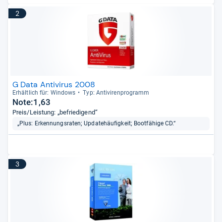
2
G Data Antivirus 2008
Erhält­lich für: Win­dows
Typ: Anti­vi­ren­pro­gramm
Note:1,63
Preis/Leistung: „befriedigend“
„Plus: Erkennungsraten; Updatehäufigkeit; Bootfähige CD.“
3