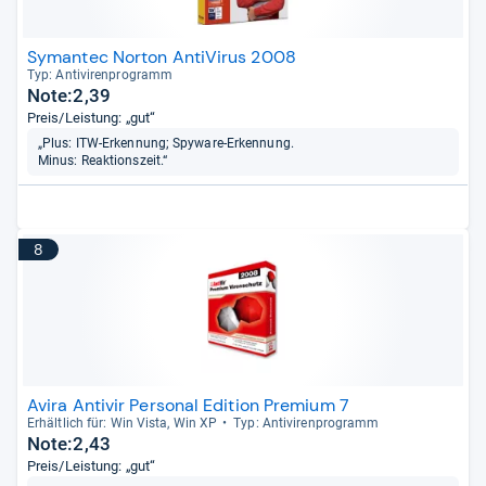
Symantec Norton AntiVirus 2008
Typ: Anti­vi­ren­pro­gramm
Note:2,39
Preis/Leistung: „gut“
„Plus: ITW-Erkennung; Spyware-Erkennung.
Minus: Reaktionszeit.“
8
Avira Antivir Personal Edition Premium 7
Erhält­lich für: Win Vista, Win XP
Typ: Anti­vi­ren­pro­gramm
Note:2,43
Preis/Leistung: „gut“