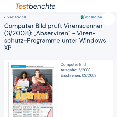
Virenscanner
Wir sind nachhaltig
Suc
Com­pu­ter Bild prüft Virens­can­ner
Geben
(3/2008): „Abser­vi­ren“ -​ Viren­
Sie
schutz-​Pro­gramme unter Win­dows
mindest
drei
XP
Zeichen
ein.
Vorschl
Computer Bild
erschei
Ausgabe:
6/2008
automat
Erschienen:
03/2008
und
lassen
sich
mit
den
Pfeiltas
auswähl