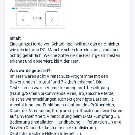
1
/
10
zurück
weiter
Inhalt
Eine ganze Horde von Schädlingen will nur das eine: nichts
wie rein in Ihren PC. Manche sehen harmlos aus, sind aber
richtig gefährlich. Welche Software die Fieslinge am besten
erkennt und abserviert, klärt der Test.
Was wurde getestet?
Im Test waren acht Virenschutz-Programme mit den
Bewertungen 1 x „gut“ und 7 x „befriedigend“. Die
Testkriterien waren Virenerkennung und -beseitigung
(Häufig/Selten vorkommende Viren, Trojanische Pferde,
Falsche Warnmeldungen, Korrekt gereinigte Dateien ...),
Ausstattung und Funktionen (Umfang des Prüfberichts,
Dauer der Virensuche, Programm prüft sich und seine Daten
auf Unversehrtheit, Virenprüfung beim E-Mail-Empfang ...),
Bedienung (Installation, Handhabung, Hilfefunktion ...) und
Service (Dauer der kostenlosen Aktualisierung,
Deutschsprachige Hilfe im Internet ...).