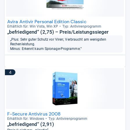
Avira Antivir Personal Edition Classic
Erhält­lich für: Win Vista, Win XP
Typ: Anti­vi­ren­pro­gramm
„befriedigend“ (2,75) – Preis/Leistungssieger
„Plus: Sehr guter Schutz vor Viren; Verbraucht am wenigsten
Rechenleistung.
Minus: Erkennt kaum Spionage-Programme.“
4
F-Secure Antivirus 2008
Erhält­lich für: Win­dows
Typ: Anti­vi­ren­pro­gramm
„befriedigend“ (2,91)