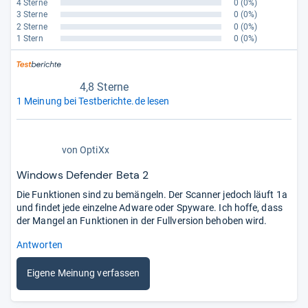
4 Sterne
0
(0%)
3 Sterne
0
(0%)
2 Sterne
0
(0%)
1 Stern
0
(0%)
4,8 Sterne
1 Meinung bei Testberichte.de lesen
4,8
von
OptiXx
von
5
Windows Defender Beta 2
Sternen
Die Funktionen sind zu bemängeln. Der Scanner jedoch läuft 1a
und findet jede einzelne Adware oder Spyware. Ich hoffe, dass
der Mangel an Funktionen in der Fullversion behoben wird.
Antworten
Eigene Meinung verfassen