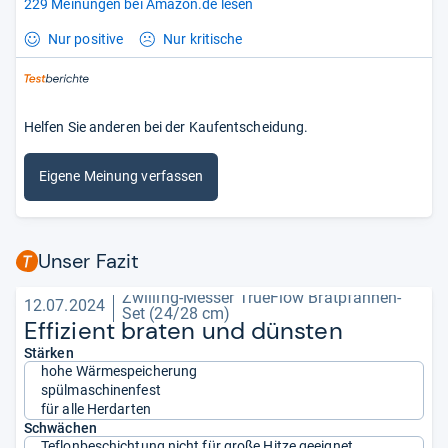
229 Meinungen bei Amazon.de lesen
Nur positive
Nur kritische
Helfen Sie anderen bei der Kaufentscheidung.
Eigene Meinung verfassen
Unser Fazit
Zwilling-Messer TrueFlow Bratpfannen-
12.07.2024
Set (24/28 cm)
Effi­zi­ent bra­ten und düns­ten
Stärken
hohe Wärmespeicherung
spülmaschinenfest
für alle Herdarten
Schwächen
Teflonbeschichtung nicht für große Hitze geeignet