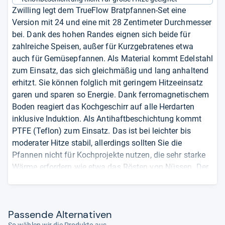
Zwilling legt dem TrueFlow Bratpfannen-Set eine
Version mit 24 und eine mit 28 Zentimeter Durchmesser
bei. Dank des hohen Randes eignen sich beide für
zahlreiche Speisen, außer für Kurzgebratenes etwa
auch für Gemüsepfannen. Als Material kommt Edelstahl
zum Einsatz, das sich gleichmäßig und lang anhaltend
erhitzt. Sie können folglich mit geringem Hitzeeinsatz
garen und sparen so Energie. Dank ferromagnetischem
Boden reagiert das Kochgeschirr auf alle Herdarten
inklusive Induktion. Als Antihaftbeschichtung kommt
PTFE (Teflon) zum Einsatz. Das ist bei leichter bis
moderater Hitze stabil, allerdings sollten Sie die
Pfannen nicht für Kochprojekte nutzen, die sehr starke
Wärme erfordern wie etwa das Rösten von Nüssen. Der
Spülmaschine halten die Pfannen stand, was die dank
Antihaftausstattung ohnehin einfache Reinigung noch
komfortabler macht. Sie investieren aktuell nur rund 60
Pas­sende Alter­na­ti­ven
Euro für das Set.
So wählen wir die Produkte aus