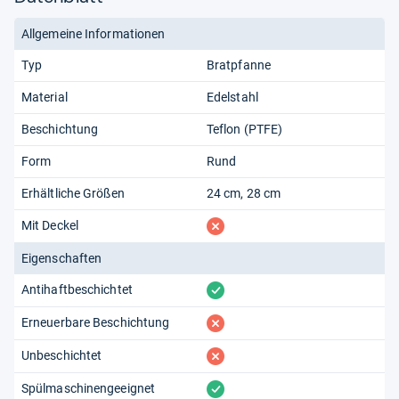
Allgemeine Informationen
Typ
Bratpfanne
Material
Edelstahl
Beschichtung
Teflon (PTFE)
Form
Rund
Erhältliche Größen
24 cm
28 cm
fehlt
Mit Deckel
Eigenschaften
vorhanden
Antihaftbeschichtet
fehlt
Erneuerbare Beschichtung
fehlt
Unbeschichtet
vorhanden
Spülmaschinengeeignet