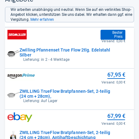
Wir arbeiten unabhängig und neutral. Wenn Sie auf ein verlinktes Shop-
Angebot klicken, unterstützen Sie uns dabei. Wir erhalten dann ggf. eine
Vergütung.
Mehr erfahren
67,89 €
Bester
Preis
Versand:
0,00 €
Zwilling Pfannenset True Flow 2tlg. Edelstahl
Silber
Lieferung: in 2 - 4 Werktage
67,95 €
Versand:
0,00 €
ZWILLING TrueFlow Bratpfannen-Set, 2-teilig
(24 cm + 28cm),
Lieferung: Auf Lager
67,99 €
Versand:
0,00 €
ZWILLING TrueFlow Bratpfannen-Set, 2-teilig
(24 cm + 28cm), Antihaftbeschichtung