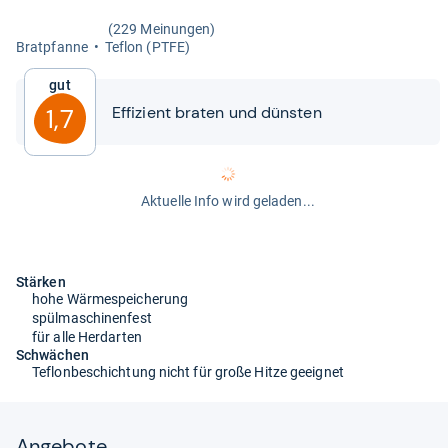
(229 Meinungen)
Brat­pfanne
Tef­lon (PTFE)
Gut
Effi­zi­ent bra­ten und düns­ten
1,7
Aktuelle Info wird geladen...
Stärken
hohe Wärmespeicherung
spülmaschinenfest
für alle Herdarten
Schwächen
Teflonbeschichtung nicht für große Hitze geeignet
Angebote