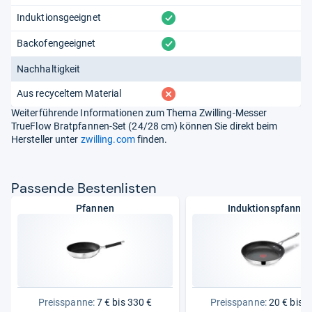
vorhanden
Induktionsgeeignet
vorhanden
Backofengeeignet
Nachhaltigkeit
fehlt
Aus recyceltem Material
Weiterführende Informationen zum Thema Zwilling-Messer
TrueFlow Bratpfannen-Set (24/28 cm) können Sie direkt beim
Hersteller unter
zwilling.com
finden.
Pas­sende Bes­ten­lis­ten
Pfannen
Induktionspfanne
Preisspanne:
7 € bis 330 €
Preisspanne:
20 € bis 1