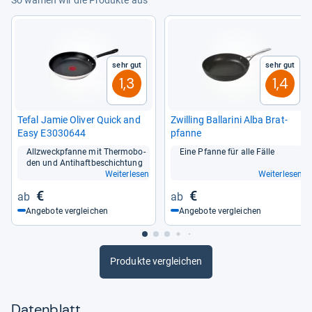
von
Nadia Hamdan
Sehr gut
Sehr gut
1,3
1,4
Tefal Jamie Oli­ver Quick and
Zwil­ling Ball­a­rini Alba Brat­
Easy E3030644
pfanne
All­zweck­pfanne mit Thermo­bo­
Eine Pfanne für alle Fälle
den und Anti­haft­be­schich­tung
Weiterlesen
Weiterlesen
€
€
Angebote vergleichen
Angebote vergleichen
Produkte vergleichen
Datenblatt