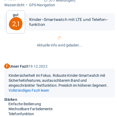
(1.577 Meinungen)
Was­ser­dicht
GPS-​Navi­ga­tion
Gut
Kin­der-​​Smart­watch mit LTE und Tele­fon­
2,1
funk­tion
Aktuelle Info wird geladen...
Unser Fazit
19.12.2022
Kindersicherheit im Fokus. Robuste Kinder-Smartwatch mit
Sicherheitsfeatures, austauschbarem Band und
eingeschränkter Textfunktion. Preislich im höheren Segment.
Vollständiges Fazit lesen
Stärken
Einfache Bedienung
Wechselbare Farbelemente
Telefonfunktion