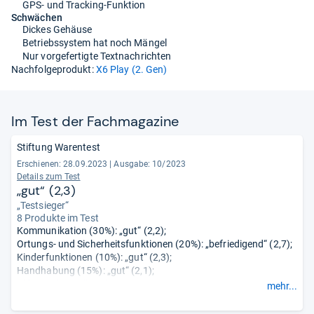
GPS- und Tracking-Funktion
Schwächen
Dickes Gehäuse
Betriebssystem hat noch Mängel
Nur vorgefertigte Textnachrichten
Nachfolgeprodukt:
X6 Play (2. Gen)
Im Test der Fach­ma­ga­zine
Stiftung Warentest
Erschienen: 28.09.2023
|
Ausgabe: 10/2023
Details zum Test
„gut“ (2,3)
„Testsieger“
8 Produkte im Test
Kommunikation (30%): „gut“ (2,2);
Ortungs- und Sicherheitsfunktionen (20%): „befriedigend“ (2,7);
Kinderfunktionen (10%): „gut“ (2,3);
Handhabung (15%): „gut“ (2,1);
Akku (5%): „gut“ (2,0);
mehr...
Stabilität und Verarbeitung (10%): „sehr gut“ (1,1);
Schadstoffe (0%): „sehr gut“ (1,0);