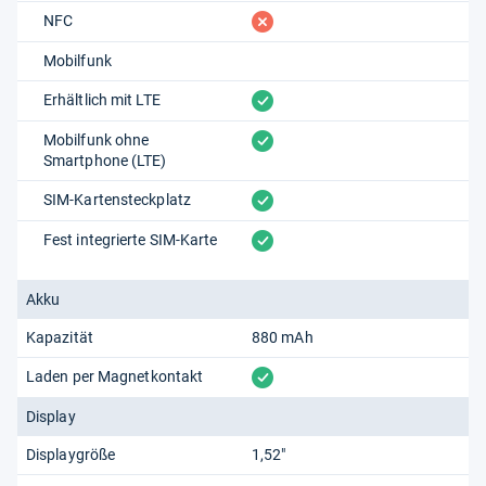
fehlt
NFC
Mobilfunk
vorhanden
Erhältlich mit LTE
vorhanden
Mobilfunk ohne
Smartphone (LTE)
vorhanden
SIM-Kartensteckplatz
vorhanden
Fest integrierte SIM-Karte
Akku
Kapazität
880 mAh
vorhanden
Laden per Magnetkontakt
Display
Displaygröße
1,52"