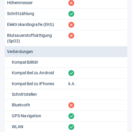
fehlt
Höhenmesser
vorhanden
Schrittzählung
fehlt
Elektrokardiografie (EKG)
fehlt
Blutsauerstoffsättigung
(SpO2)
Verbindungen
Kompatibilität
vorhanden
Kompatibel zu Android
Kompatibel zu iPhones
k.A.
Schnittstellen
fehlt
Bluetooth
vorhanden
GPS-Navigation
vorhanden
WLAN