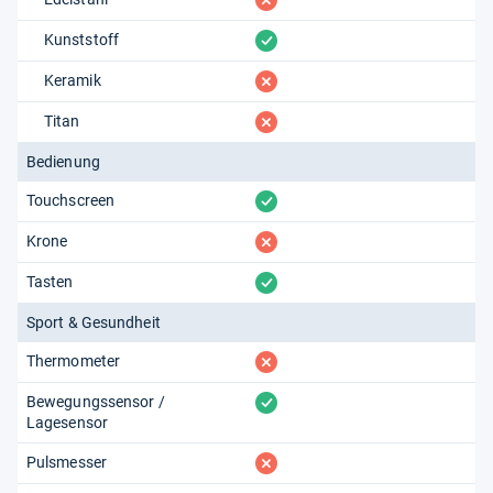
vorhanden
Kunststoff
fehlt
Keramik
fehlt
Titan
Bedienung
vorhanden
Touchscreen
fehlt
Krone
vorhanden
Tasten
Sport & Gesundheit
fehlt
Thermometer
vorhanden
Bewegungssensor /
Lagesensor
fehlt
Pulsmesser