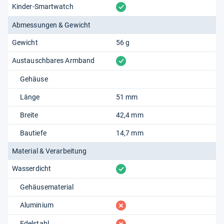
vorhanden
Kinder-Smartwatch
Abmessungen & Gewicht
Gewicht
56 g
vorhanden
Austauschbares Armband
Gehäuse
Länge
51 mm
Breite
42,4 mm
Bautiefe
14,7 mm
Material & Verarbeitung
vorhanden
Wasserdicht
Gehäusematerial
fehlt
Aluminium
fehlt
Edelstahl