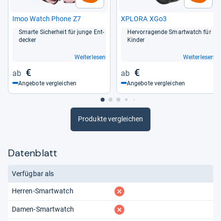
Imoo Watch Phone Z7
XPLORA XGo3
Smarte Sicher­heit für junge Ent­
Her­vor­ra­gende Smart­watch für
de­cker
Kin­der
Weiterlesen
Weiterlesen
€
€
Angebote vergleichen
Angebote vergleichen
Produkte vergleichen
Datenblatt
Verfügbar als
fehlt
Herren-Smartwatch
fehlt
Damen-Smartwatch