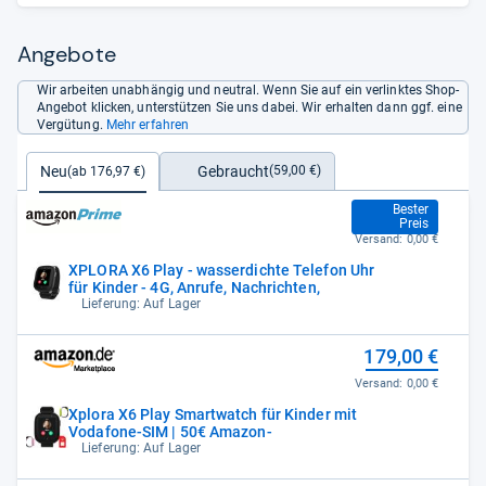
zeigt ihren aktuellen Standort auf dem elterlichen Smartphone
an. Zudem hat sie einen SOS-Button, den die Kids im Notfall
drücken können. ...“
Angebote
Wir arbeiten unabhängig und neutral. Wenn Sie auf ein verlinktes Shop-
Angebot klicken, unterstützen Sie uns dabei. Wir erhalten dann ggf. eine
Vergütung.
Mehr erfahren
Gebraucht
Neu
(59,00 €)
(ab 176,97 €)
176,97 €
Bester
Preis
Versand:
0,00 €
XPLORA X6 Play - wasserdichte Telefon Uhr
für Kinder - 4G, Anrufe, Nachrichten,
Lieferung: Auf Lager
179,00 €
Versand:
0,00 €
Xplora X6 Play Smartwatch für Kinder mit
Vodafone-SIM | 50€ Amazon-
Lieferung: Auf Lager