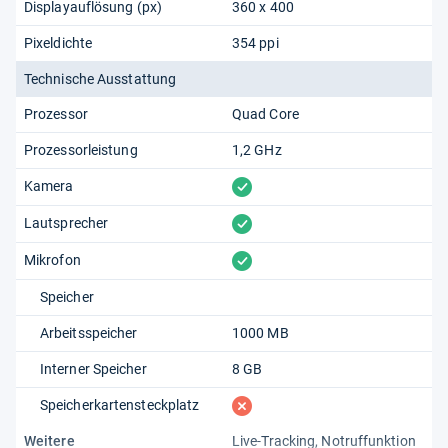
Displayauflösung (px)
360 x 400
Pixeldichte
354 ppi
Technische Ausstattung
Prozessor
Quad Core
Prozessorleistung
1,2 GHz
vorhanden
Kamera
vorhanden
Lautsprecher
vorhanden
Mikrofon
Speicher
Arbeitsspeicher
1000 MB
Interner Speicher
8 GB
fehlt
Speicherkartensteckplatz
Weitere
Live-Tracking, Notruffunktion