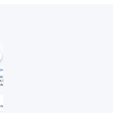
Gut
Gut
1,9
1,9
chste
Smart Band 9
Amaz­fit Helio Strap
pu­läre Smart-​Band wird
Mehr Durch­blick fürs Trai­ning –
er, leucht­stär­ker und aus­
wenn man sich ans Amaz­fit-​
­der
Sys­tem bin­det
Weiterlesen
Weiterlesen
€
te vergleichen
Angebote vergleichen