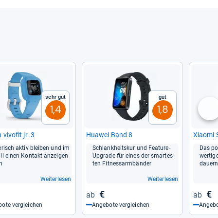
Sehr gut
Gut
1,4
1,8
nä
 vivofit jr. 3
Hua­wei Band 8
Xiaomi 
e­risch aktiv blei­ben und im
Schlank­heits­kur und Fea­ture-​
Das po
all einen Kon­takt anzei­gen
Upgrade für eines der smar­tes­
wer­ti­g
en
ten Fit­ness­arm­bän­der
dau­ern
Weiterlesen
Weiterlesen
€
€
ote vergleichen
Angebote vergleichen
Angebo