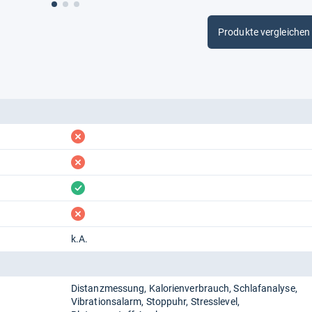
Produkte vergleichen
fehlt
fehlt
vorhanden
fehlt
k.A.
Distanzmessung
Kalorienverbrauch
Schlafanalyse
Vibrationsalarm
Stoppuhr
Stresslevel