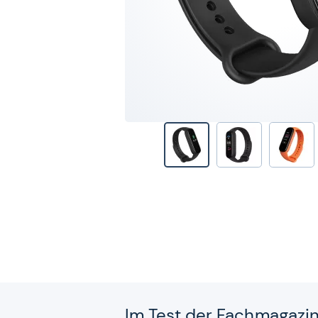
Im Test der Fach­ma­ga­zi