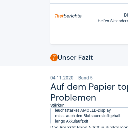
B
Helfen Sie ander
Unser Fazit
04.11.2020
Band 5
Auf dem Papier top,
Pro­ble­men
Stärken
leuchtstarkes AMOLED-Display
misst auch den Blutsauerstoffgehalt
lange Akkulaufzeit
Das Amazfit Band 5 tritt in direkte K