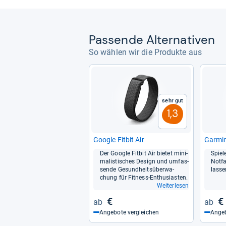
Pas­sende Alter­na­ti­ven
So wählen wir die Produkte aus
Sehr gut
1,3
Goo­gle Fit­bit Air
Gar­min
Der Goo­gle Fit­bit Air bie­tet mini­
Spie­l
ma­lis­ti­sches Design und umfas­
Not­f
sende Gesund­heits­über­wa­
las­s
chung für Fit­ness-​Enthu­sias­ten.
Weiterlesen
€
€
Angebote vergleichen
Angeb