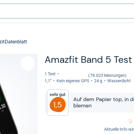
zit
Datenblatt
Amaz­fit Band 5 Test
1 Test
(78.023 Meinungen)
1,1"
Kein eige­nes GPS
24 g
Was­ser­dicht
Sehr gut
Auf dem Papier top, in de
1,5
ble­men
Aktuelle Info wi