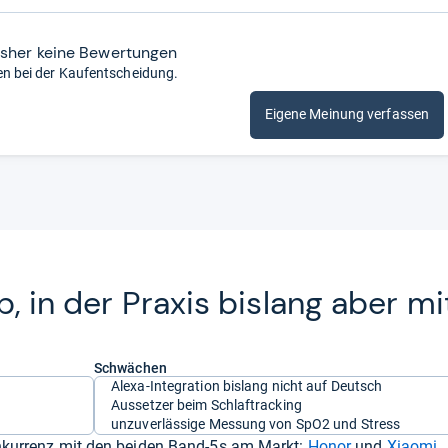
isher keine Bewertungen
en bei der Kaufentscheidung.
Eigene Meinung verfassen
 in der Pra­xis bis­lang aber mi
Schwächen
Alexa-Integration bislang nicht auf Deutsch
Aussetzer beim Schlaftracking
unzuverlässige Messung von SpO2 und Stress
onkurrenz mit den beiden Band-5s am Markt:
Honor
und
Xiaomi
.