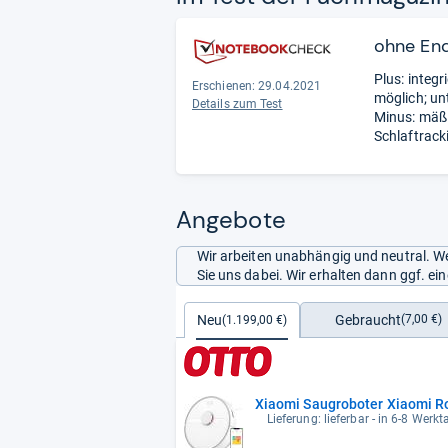
ohne En
Plus: integ
Erschienen: 29.04.2021
möglich; un
Details zum Test
Minus: mäßi
Schlaftrack
Angebote
Wir arbeiten unabhängig und neutral. We
Sie uns dabei. Wir erhalten dann ggf. e
Gebraucht
Neu
(7,00 €)
(1.199,00 €)
Xiaomi Saugroboter Xiaomi R
Lieferung: lieferbar - in 6-8 Werkt