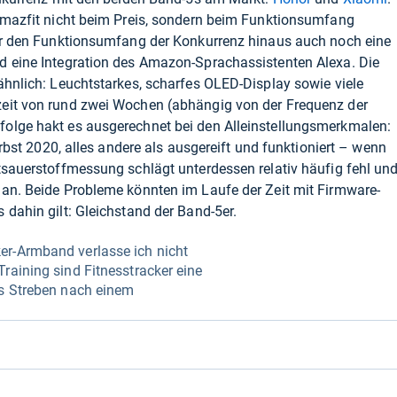
 Amazfit nicht beim Preis, sondern beim Funktionsumfang
ber den Funktionsumfang der Konkurrenz hinaus auch noch eine
d eine Integration des Amazon-Sprachassistenten Alexa. Die
ähnlich: Leuchtstarkes, scharfes OLED-Display sowie viele
eit von rund zwei Wochen (abhängig von der Frequenz der
olge hakt es ausgerechnet bei den Alleinstellungsmerkmalen:
erbst 2020, alles andere als ausgereift und funktioniert – wenn
tsauerstoffmessung schlägt unterdessen relativ häufig fehl un
 an. Beide Probleme könnten im Laufe der Zeit mit Firmware-
 dahin gilt: Gleichstand der Band-5er.
er-Armband verlasse ich nicht
raining sind Fitnesstracker eine
as Streben nach einem