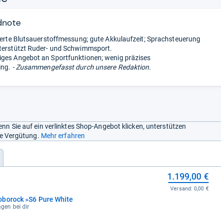
dnote
rierte Blutsauerstoffmessung; gute Akkulaufzeit; Sprachsteuerung
terstützt Ruder- und Schwimmsport.
ges Angebot an Sportfunktionen; wenig präzises
ing.
- Zusammengefasst durch unsere Redaktion.
nn Sie auf ein verlinktes Shop-Angebot klicken, unterstützen
ine Vergütung.
Mehr erfahren
1.199,00 €
Versand:
0,00 €
oborock »S6 Pure White
agen bei dir