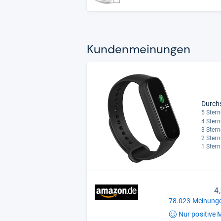
Kun­den­mei­nun­gen
Durch
5 Stern
4 Stern
3 Stern
2 Stern
1 Stern
4
78.023 Meinunge
Nur positive
M