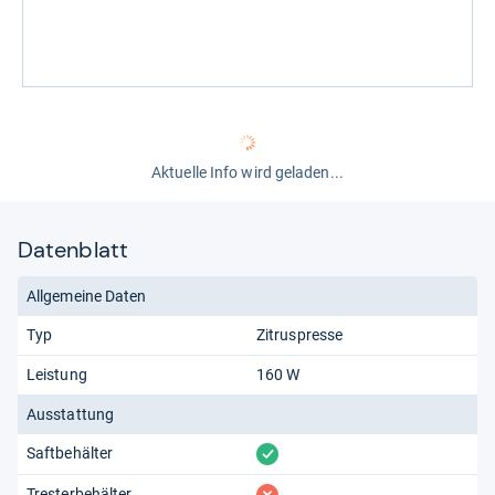
Aktuelle Info wird geladen...
Datenblatt
Allgemeine Daten
Typ
Zitruspresse
Leistung
160 W
Ausstattung
vorhanden
Saftbehälter
fehlt
Tresterbehälter