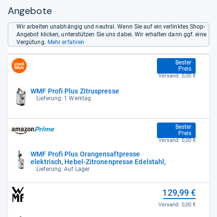
Angebote
Wir arbeiten unabhängig und neutral. Wenn Sie auf ein verlinktes Shop-
Angebot klicken, unterstützen Sie uns dabei. Wir erhalten dann ggf. eine
Vergütung.
Mehr erfahren
126,90 €
Bester
Preis
Versand:
0,00 €
WMF Profi Plus Zitruspresse
Lieferung: 1 Werktag
126,90 €
Bester
Preis
Versand:
0,00 €
WMF Profi Plus Orangensaftpresse
elektrisch, Hebel-Zitronenpresse Edelstahl,
Lieferung: Auf Lager
129,99 €
Versand:
0,00 €