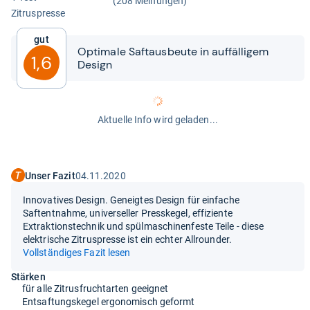
(208 Meinungen)
Zitrus­presse
Gut
Opti­male Saft­aus­beute in auf­fäl­li­gem
1,6
Design
Aktuelle Info wird geladen...
Unser Fazit
04.11.2020
Innovatives Design. Geneigtes Design für einfache
Saftentnahme, universeller Presskegel, effiziente
Extraktionstechnik und spülmaschinenfeste Teile - diese
elektrische Zitruspresse ist ein echter Allrounder.
Vollständiges Fazit lesen
Stärken
für alle Zitrusfruchtarten geeignet
Entsaftungskegel ergonomisch geformt