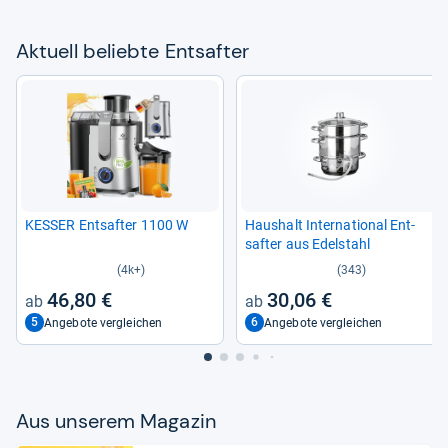
Aktu­ell beliebte Ent­saf­ter
KES­SER Ent­saf­ter 1100 W
Haus­halt Inter­na­tio­nal Ent­
saf­ter aus Edel­stahl
(4k+)
(343)
46,80 €
30,06 €
5
6
Angebote vergleichen
Angebote vergleichen
Aus unse­rem Maga­zin