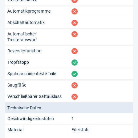
fehlt
Automatikprogramme
fehlt
Abschaltautomatik
fehlt
Automatischer
Tresterauswurf
fehlt
Reversierfunktion
vorhanden
Tropfstopp
vorhanden
Spülmaschinenfeste Teile
fehlt
Saugfüße
fehlt
Verschließbarer Saftauslass
Technische Daten
Geschwindigkeitsstufen
1
Material
Edelstahl