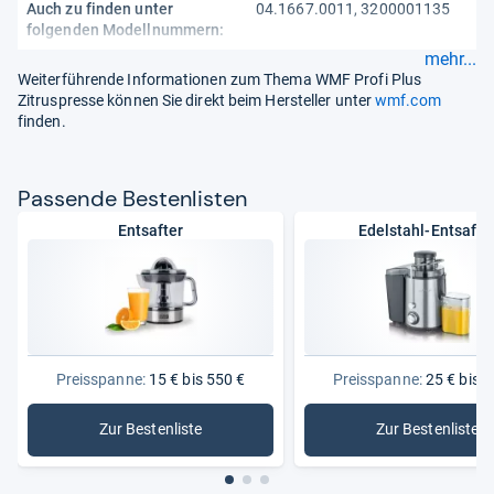
Auch zu finden unter
04.1667.0011, 3200001135
folgenden Modellnummern:
mehr...
Weiterführende Informationen zum Thema WMF Profi Plus
Zitruspresse können Sie direkt beim Hersteller unter
wmf.com
finden.
Pas­sende Bes­ten­lis­ten
Entsafter
Edelstahl-Entsafte
Preisspanne:
15 € bis 550 €
Preisspanne:
25 € bis 3
Zur Bestenliste
Zur Bestenliste
: Entsafter
: Edelstah