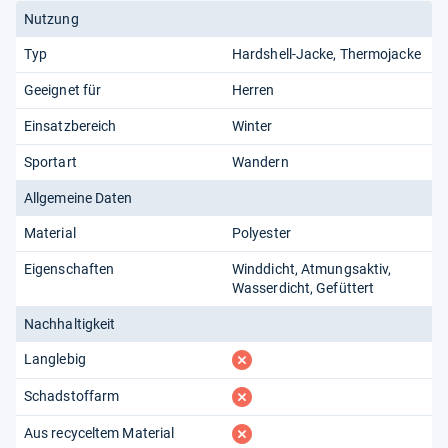
können."
Nutzung
Typ
Hardshell-Jacke
Thermojacke
Geeignet für
Herren
Einsatzbereich
Winter
Sportart
Wandern
Allgemeine Daten
Material
Polyester
Eigenschaften
Winddicht
Atmungsaktiv
Wasserdicht
Gefüttert
Nachhaltigkeit
fehlt
Langlebig
fehlt
Schadstoffarm
fehlt
Aus recyceltem Material