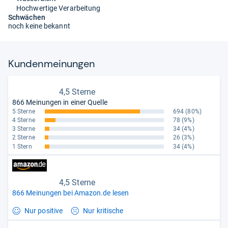
Hochwertige Verarbeitung
Schwächen
noch keine bekannt
Kun­den­mei­nun­gen
4,5 Sterne
866 Meinungen in einer Quelle
5 Sterne
694
(80%)
4 Sterne
78
(9%)
3 Sterne
34
(4%)
2 Sterne
26
(3%)
1 Stern
34
(4%)
4,5 Sterne
866 Meinungen bei Amazon.de lesen
Nur positive
Nur kritische