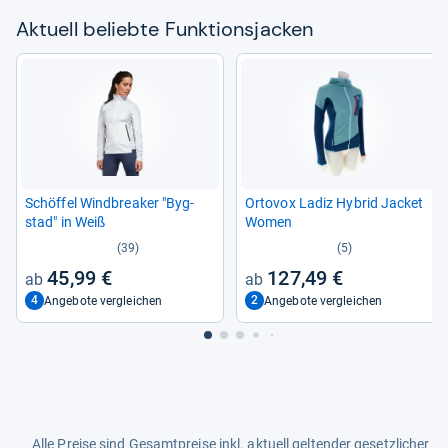
Aktu­ell beliebte Funk­ti­ons­ja­cken
Schöf­fel Wind­brea­ker "Byg­
Orto­vox Ladiz Hybrid Jacket
stad" in Weiß
Women
(39)
(5)
45,99 €
127,49 €
4
2
Angebote vergleichen
Angebote vergleichen
Alle Preise sind Gesamtpreise inkl. aktuell geltender gesetzlicher