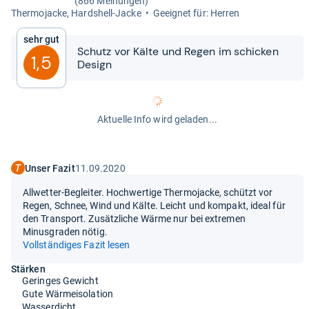
(866 Meinungen)
Ther­mo­ja­cke, Hards­hell-​Jacke
Geeig­net für: Her­ren
Sehr gut
Schutz vor Kälte und Regen im schi­cken
1,5
Design
Aktuelle Info wird geladen...
Unser Fazit
11.09.2020
Allwetter-Begleiter. Hochwertige Thermojacke, schützt vor
Regen, Schnee, Wind und Kälte. Leicht und kompakt, ideal für
den Transport. Zusätzliche Wärme nur bei extremen
Minusgraden nötig.
Vollständiges Fazit lesen
Stärken
Geringes Gewicht
Gute Wärmeisolation
Wasserdicht