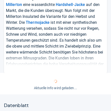
Millerton
eine wasserdichte
Hardshell-Jacke
auf den
Markt, die die Kunden überzeugt. Nun folgt mit der
Millerton Insulated die Variante für den Herbst und
Winter. Die
Thermojacke
ist mit einer synthetischen
Wattierung versehen, sodass Sie nicht nur vor Regen,
Schnee und Wind, sondern auch vor niedrigen
Temperaturen geschützt sind. Es handelt sich also um
die obere und mittlere Schicht im Zwiebelprinzip. Eine
weitere wärmende Schicht benötigen Sie höchstens bei
extremen Minusgraden. Die Kunden loben in ihren
Erfahrungsberichten die hohe Verarbeitungsqualität der
Jacke und empfinden Sie als angenehm leicht. Sie ist
außerdem sehr kompakt und kann problemlos in einem
Rucksack transportiert werden.
von
Kai Frömel
Aktuelle Info wird geladen...
"Wandern im Regen? Kann mit einer guten
Funktionsjacke auch sehr viel Spaß
machen! Es ist unglaublich was die
Datenblatt
Technologien der Hersteller mittlerweile