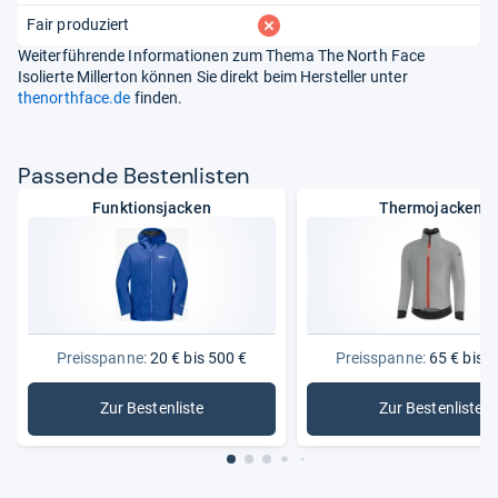
fehlt
Fair produziert
Weiterführende Informationen zum Thema The North Face
Isolierte Millerton können Sie direkt beim Hersteller unter
thenorthface.de
finden.
Pas­sende Bes­ten­lis­ten
Funktionsjacken
Thermojacken
Preisspanne:
20 € bis 500 €
Preisspanne:
65 € bis 3
Zur Bestenliste
Zur Bestenliste
: Funktionsjacken
: Thermoj