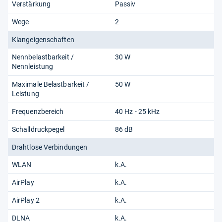
Verstärkung
Passiv
Wege
2
Klangeigenschaften
Nennbelastbarkeit /
30 W
Nennleistung
Maximale Belastbarkeit /
50 W
Leistung
Frequenzbereich
40 Hz - 25 kHz
Schalldruckpegel
86 dB
Drahtlose Verbindungen
WLAN
k.A.
AirPlay
k.A.
AirPlay 2
k.A.
DLNA
k.A.