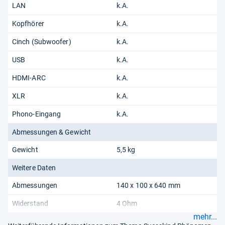
LAN
k.A.
Kopfhörer
k.A.
Cinch (Subwoofer)
k.A.
USB
k.A.
HDMI-ARC
k.A.
XLR
k.A.
Phono-Eingang
k.A.
Abmessungen & Gewicht
Gewicht
5,5 kg
Weitere Daten
Abmessungen
140 x 100 x 640 mm
Widerstand
4 Ohm
mehr...