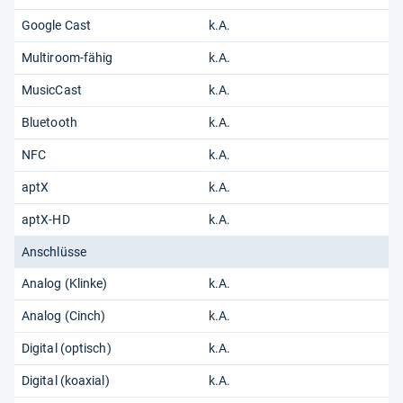
Google Cast
k.A.
Multiroom-fähig
k.A.
MusicCast
k.A.
Bluetooth
k.A.
NFC
k.A.
aptX
k.A.
aptX-HD
k.A.
Anschlüsse
Analog (Klinke)
k.A.
Analog (Cinch)
k.A.
Digital (optisch)
k.A.
Digital (koaxial)
k.A.