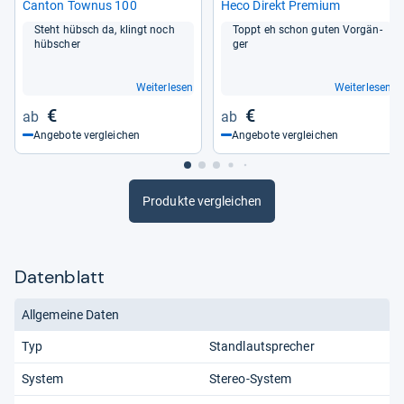
Can­ton Tow­nus 100
Heco Direkt Pre­mium
Steht hübsch da, klingt noch
Toppt eh schon guten Vor­gän­
hüb­scher
ger
Weiterlesen
Weiterlesen
€
€
Angebote vergleichen
Angebote vergleichen
Produkte vergleichen
Datenblatt
Allgemeine Daten
Typ
Standlautsprecher
System
Stereo-System