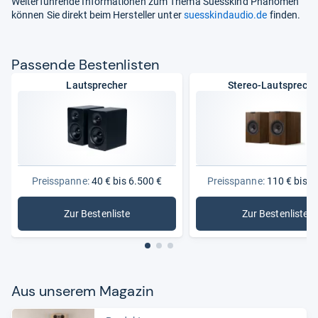
Weiterführende Informationen zum Thema Suesskind Phänomen
können Sie direkt beim Hersteller unter
suesskindaudio.de
finden.
Pas­sende Bes­ten­lis­ten
Lautsprecher
Stereo-Lautspreche
Preisspanne:
40 € bis 6.500 €
Preisspanne:
110 € bis 3
Zur Bestenliste
Zur Bestenliste
: Lautsprecher
: Stereo-
Aus unse­rem Maga­zin