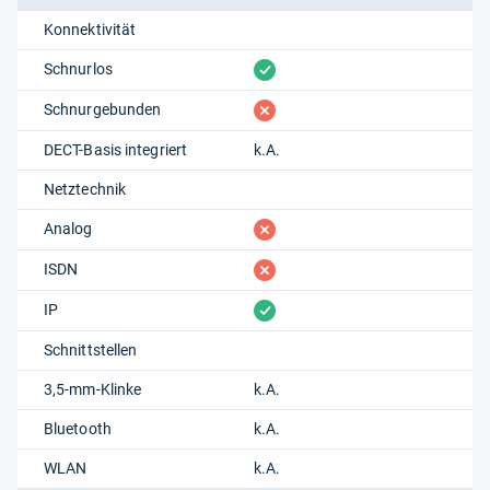
Konnektivität
vorhanden
Schnurlos
fehlt
Schnurgebunden
DECT-Basis integriert
k.A.
Netztechnik
fehlt
Analog
fehlt
ISDN
vorhanden
IP
Schnittstellen
3,5-mm-Klinke
k.A.
Bluetooth
k.A.
WLAN
k.A.