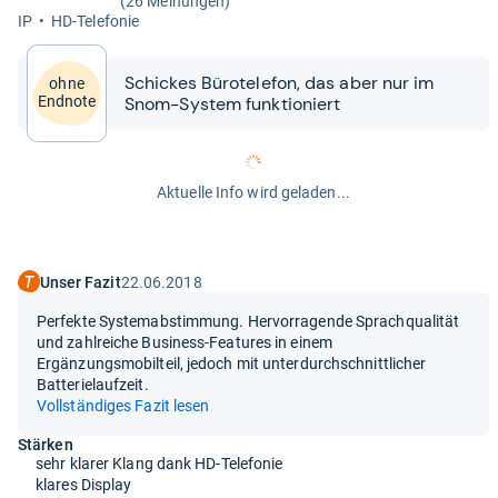
(26 Meinungen)
IP
HD-​Tele­fo­nie
Schickes Büro­te­le­fon, das aber nur im
ohne
Snom-​​Sys­tem funk­tio­niert
Endnote
Aktuelle Info wird geladen...
Unser Fazit
22.06.2018
Perfekte Systemabstimmung. Hervorragende Sprachqualität
und zahlreiche Business-Features in einem
Ergänzungsmobilteil, jedoch mit unterdurchschnittlicher
Batterielaufzeit.
Vollständiges Fazit lesen
Stärken
sehr klarer Klang dank HD-Telefonie
klares Display