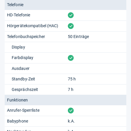
Telefonie
vorhanden
HD-Telefonie
vorhanden
Hörgerätekompatibel (HAC)
Telefonbuchspeicher
50 Einträge
Display
vorhanden
Farbdisplay
Ausdauer
Standby-Zeit
75 h
Gesprächszeit
7 h
Funktionen
vorhanden
Anrufer-Sperrliste
Babyphone
k.A.