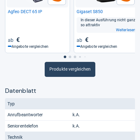
Agfeo DECT 65 IP
Giga­set S850
In die­ser Aus­füh­rung nicht ganz
so attrak­tiv
Weiterlesen
€
€
Angebote vergleichen
Angebote vergleichen
Produkte vergleichen
Datenblatt
Typ
Anrufbeantworter
k.A.
Seniorentelefon
k.A.
Technik