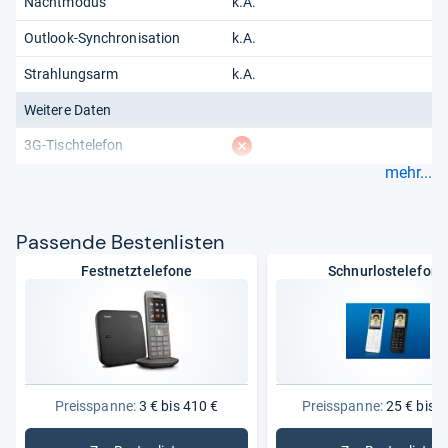
Nachtmodus
k.A.
Outlook-Synchronisation
k.A.
Strahlungsarm
k.A.
Weitere Daten
fehlt
3G-Tischtelefon
mehr...
Pas­sende Bes­ten­lis­ten
Festnetztelefone
Schnurlostelefone
Preisspanne:
3 € bis 410 €
Preisspanne:
25 € bis 2