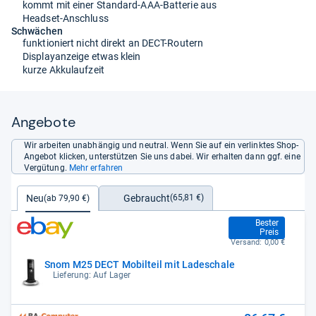
kommt mit einer Standard-AAA-Batterie aus
Headset-Anschluss
Schwächen
funktioniert nicht direkt an DECT-Routern
Displayanzeige etwas klein
kurze Akkulaufzeit
Angebote
Wir arbeiten unabhängig und neutral. Wenn Sie auf ein verlinktes Shop-
Angebot klicken, unterstützen Sie uns dabei. Wir erhalten dann ggf. eine
Vergütung.
Mehr erfahren
Gebraucht
Neu
(65,81 €)
(ab 79,90 €)
79,90 €
Bester
Preis
Versand:
0,00 €
Snom M25 DECT Mobilteil mit Ladeschale
Lieferung: Auf Lager