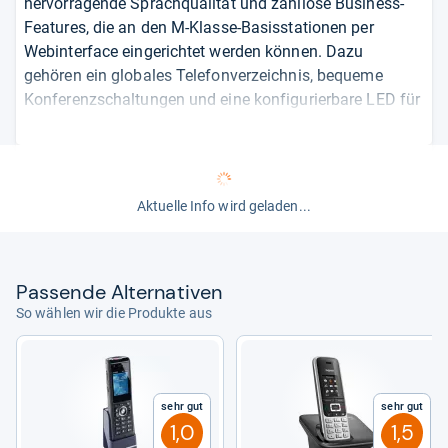
hervorragende Sprachqualität und zahllose Business-
Features, die an den M-Klasse-Basisstationen per
Webinterface eingerichtet werden können. Dazu
gehören ein globales Telefonverzeichnis, bequeme
Konferenzschaltungen und eine konfigurierbare LED für
verpasste Anrufe, Sprachnachrichten oder einen
niedrigen Batteriestand. Praktisch ist, dass eine
handelsübliche AAA-Batterie verwendet wird. Da aber
nur eine zum Einsatz kommt, ist die Ausdauer des
Aktuelle Info wird geladen...
Telefons mit 7 Stunden klar unterdurchschnittlich.
von
Janko
Pas­sende Alter­na­ti­ven
So wählen wir die Produkte aus
Sehr gut
Sehr gut
1,0
1,5