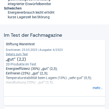
integrierter Eiswürfelbereiter
Schwächen
Energieverbrauch leicht erhöht
kurze Lagerzeit bei Störung
Im Test der Fach­ma­ga­zine
Stiftung Warentest
Erschienen: 25.05.2023
|
Ausgabe: 6/2023
Details zum Test
„gut“ (2,2)
20 Produkte im Test
Energieeffizienz (30%): „gut“ (2,3);
Einfrieren (25%): „gut“ (2,3);
Temperaturstabilität beim Lagern (10%): „sehr gut“ (0,5);
Handhabung (25%): „gut“ (2,5);
Geräusch (5%): „gut“ (1,9);
mehr...
Verhalten bei Störungen (5%): „gut“ (2,3).