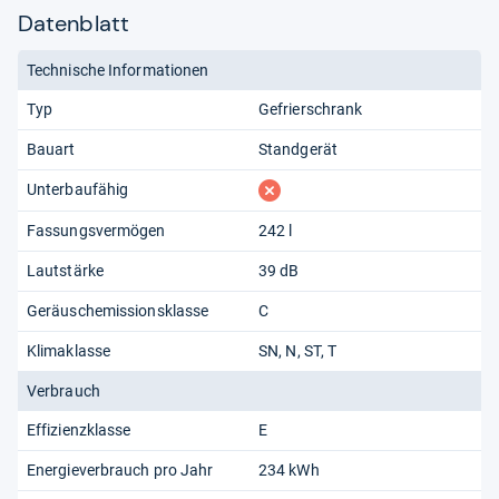
Datenblatt
Technische Informationen
Typ
Gefrierschrank
Bauart
Standgerät
fehlt
Unterbaufähig
Fassungsvermögen
242 l
Lautstärke
39 dB
Geräuschemissionsklasse
C
Klimaklasse
SN
N
ST
T
Verbrauch
Effizienzklasse
E
Energieverbrauch pro Jahr
234 kWh