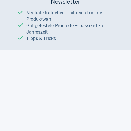
Newsletter
Neutrale Ratgeber – hilfreich für Ihre
Produktwahl
Gut getestete Produkte – passend zur
Jahreszeit
Tipps & Tricks
Datenschutz und Widerruf
Auf
Auf
Auf
Facebook
Instagram
X
folgen
folgen
folgen
Über uns
Testmagazine