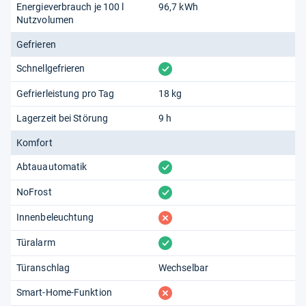
Energieverbrauch je 100 l
96,7 kWh
Nutzvolumen
Gefrieren
vorhanden
Schnellgefrieren
Gefrierleistung pro Tag
18 kg
Lagerzeit bei Störung
9 h
Komfort
vorhanden
Abtauautomatik
vorhanden
NoFrost
fehlt
Innenbeleuchtung
vorhanden
Türalarm
Türanschlag
Wechselbar
fehlt
Smart-Home-Funktion