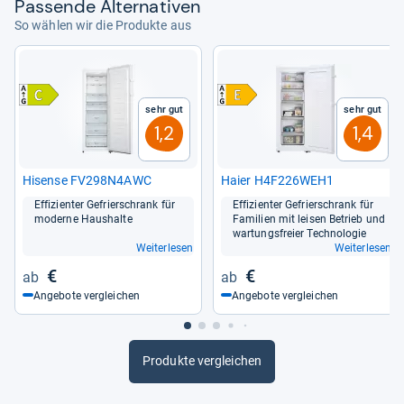
Pas­sende Alter­na­ti­ven
So wählen wir die Produkte aus
Sehr gut
Sehr gut
1,2
1,4
Hisense FV298N4AWC
Haier H4F226WEH1
Effi­zi­en­ter Gefrier­schrank für
Effi­zi­en­ter Gefrier­schrank für
moderne Haus­halte
Fami­lien mit lei­sen Betrieb und
war­tungs­freier Tech­no­lo­gie
Weiterlesen
Weiterlesen
€
€
Angebote vergleichen
Angebote vergleichen
Produkte vergleichen