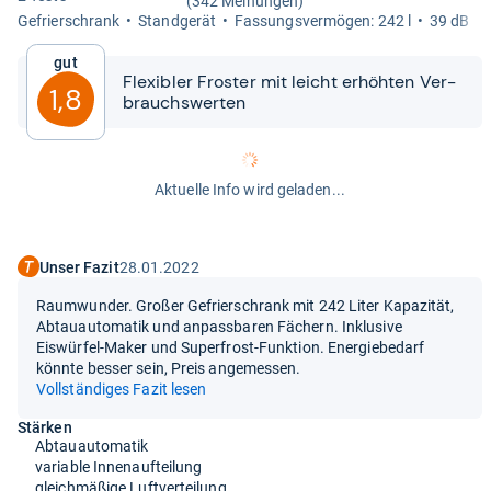
(342 Meinungen)
Gefrier­schrank
Stand­ge­rät
Fas­sungs­ver­mö­gen: 242 l
39 dB
Gut
Fle­xibler Fros­ter mit leicht erhöh­ten Ver­
1,8
brauchs­wer­ten
Aktuelle Info wird geladen...
Unser Fazit
28.01.2022
Raumwunder. Großer Gefrierschrank mit 242 Liter Kapazität,
Abtauautomatik und anpassbaren Fächern. Inklusive
Eiswürfel-Maker und Superfrost-Funktion. Energiebedarf
könnte besser sein, Preis angemessen.
Vollständiges Fazit lesen
Stärken
Abtauautomatik
variable Innenaufteilung
gleichmäßige Luftverteilung