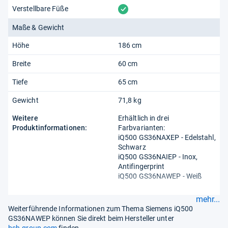
vorhanden
Verstellbare Füße
Maße & Gewicht
Höhe
186 cm
Breite
60 cm
Tiefe
65 cm
Gewicht
71,8 kg
Weitere
Erhältlich in drei
Produktinformationen:
Farbvarianten:
iQ500 GS36NAXEP - Edelstahl,
Schwarz
iQ500 GS36NAIEP - Inox,
Antifingerprint
iQ500 GS36NAWEP - Weiß
mehr...
Weiterführende Informationen zum Thema Siemens iQ500
GS36NAWEP können Sie direkt beim Hersteller unter
bsh-group.com
finden.