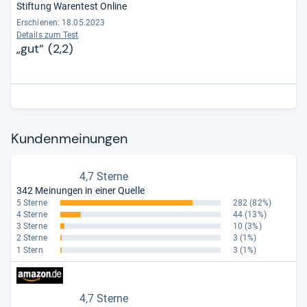
Stiftung Warentest Online
Erschienen: 18.05.2023
Details zum Test
„gut“ (2,2)
Kun­den­mei­nun­gen
4,7 Sterne
342 Meinungen in einer Quelle
5 Sterne
282
(82%)
4 Sterne
44
(13%)
3 Sterne
10
(3%)
2 Sterne
3
(1%)
1 Stern
3
(1%)
4,7 Sterne