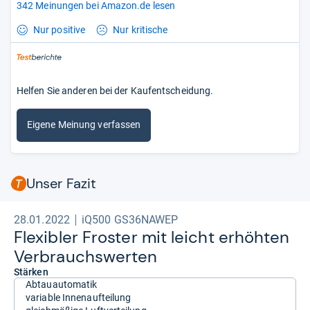
342 Meinungen bei Amazon.de lesen
Nur positive
Nur kritische
Helfen Sie anderen bei der Kaufentscheidung.
Eigene Meinung verfassen
Unser Fazit
28.01.2022
iQ500 GS36NAWEP
Fle­xibler Fros­ter mit leicht erhöh­ten
Ver­brauchs­wer­ten
Stärken
Abtauautomatik
variable Innenaufteilung