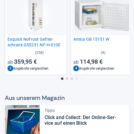
Exqui­sit NoFrost Gefrier­
Amica GB 15151 W
schrank GS5231-​NF-​H-​010E
(258)
(4)
359,95 €
114,98 €
3
4
Angebote vergleichen
Angebote vergleichen
Aus unse­rem Maga­zin
Tipps
Click and Col­lect: Der Online-​Ser­
vice auf einen Blick