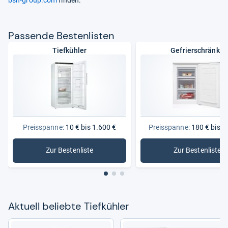
Pas­sende Bes­ten­lis­ten
Tiefkühler
Gefrierschränke
Preisspanne:
10 € bis 1.600 €
Preisspanne:
180 € bis 1
Zur Bestenliste
Zur Bestenliste
: Tiefkühler
: Gefrier
Aktu­ell beliebte Tief­küh­ler