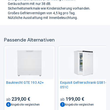
Geräuscharm mit nur 38 dB.
Sicher­heits­merk­male wie Kin­der­si­che­rung vor­han­den.
Großes Gefrier­ver­mö­gen von 4,5 kg pro Tag.
Nütz­li­che Aus­stat­tung mit Innen­be­leuch­tung.
Pas­sende Alter­na­ti­ven
Bau­knecht GTE 193 A2+
Exqui­sit Gefrier­schrank GS81-​
051C
239,00 €
199,00 €
6
7
Angebote vergleichen
Angebote vergleichen