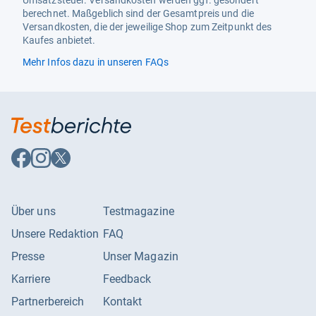
Gefriervermögen 24h
Umsatzsteuer. Versandkosten werden ggf. gesondert
4.5 kg
berechnet. Maßgeblich sind der Gesamtpreis und die
Funktionalitäten
Versandkosten, die der jeweilige Shop zum Zeitpunkt des
Kaufes anbietet.
Funktionen
Schnellgefrieren, elektr.
Mehr Infos dazu in unseren FAQs
Temperaturregelung
Energiemerkmale
Anschlusswert
98 W
Betriebsspannung
230 - 230 V
Auf
Auf
Auf
Energieeffizienzklasse
E
Facebook
Instagram
X
folgen
folgen
folgen
Energiekosten / 5 Jahre
312.65 EUR
Über uns
Testmagazine
Energiekosten / Jahr
62.53 EUR
Unsere Redaktion
FAQ
Energieverbrauch / Jahr
169 kWh
Presse
Unser Magazin
Klimaklasse
N, SN, ST, T
Karriere
Feedback
Spektrum
A bis G
Partnerbereich
Kontakt