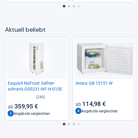
Aktu­ell beliebt
Exqui­sit NoFrost Gefrier­
Amica GB 15151 W
schrank GS5231-​NF-​H-​010E
(240)
114,98 €
359,95 €
4
Angebote vergleichen
3
Angebote vergleichen