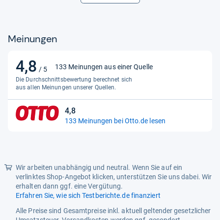
Abmessungen
Breite
54.5 cm
Meinungen
Höhe
85 cm
4,8
4,8
Tiefe
49.5 cm
133 Meinungen aus einer Quelle
/ 5
von
Die Durchschnittsbewertung berechnet sich
Kapazität
5
aus allen Meinungen unserer Quellen.
Gesamtnutzinhalt
99 l
Sternen
4,8
4,8
Allgemein
133 Meinungen bei Otto.de lesen
von
Aktualität
Nur aktuelle Produkte
5
Sternen
EPREL ID
1154219
Wir arbeiten unabhängig und neutral. Wenn Sie auf ein
Leistungsmerkmale
verlinktes Shop-Angebot klicken, unterstützen Sie uns dabei. Wir
Gefrierklasse
4 Sterne
erhalten dann ggf. eine Vergütung.
Erfahren Sie, wie sich Testberichte.de finanziert
Gefrierteilabtauverfahren
manuell
Alle Preise sind Gesamtpreise inkl. aktuell geltender gesetzlicher