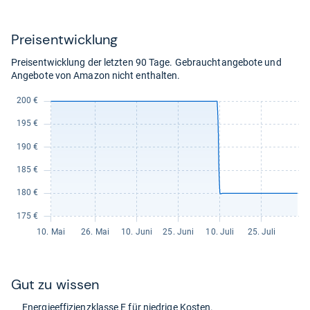
179,99
kaufen.
Preis­ent­wick­lung
Preisentwicklung der letzten 90 Tage. Gebrauchtangebote und
Angebote von Amazon nicht enthalten.
Gut zu wis­sen
Ener­gie­ef­fi­zi­enz­klasse E für nied­rige Kos­ten.