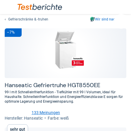
Gefrierschränke & -truhen
Wir sind nachhaltig
Suc
Geben
–7%
Sie
mindest
drei
Zeichen
ein.
Vorschl
erschei
automat
Han­sea­tic Gefrier­truhe HGT8550EE
und
99 l mit Schnelleinfrierfunktion - Tiefkühler mit 99 l Volumen, ideal für
lassen
Haushalte. Schnelleinfrierfunktion und Energieeffizienzklasse E sorgen für
optimale Lagerung und Energieeinsparung.
sich
mit
133 Meinungen
den
4,8
Her­stel­ler: Hanseatic
Farbe: weiß
von
Pfeiltas
5
auswähl
Sehr gut