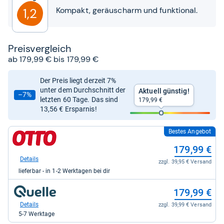
Sternen
Kompakt, geräuscharm und funktional.
1,2
Preis­ver­gleich
ab 179,99 € bis 179,99 €
Der Preis liegt derzeit 7%
unter dem Durchschnitt der
Aktuell günstig!
–7%
letzten 60 Tage. Das sind
179,99 €
13,56 € Ersparnis!
Bestes Angebot
zum
Shop:
179,99 €
bei
Otto.de
Details
zzgl. 39,95 € Versand
für
lieferbar - in 1-2 Werktagen bei dir
179,99
kaufen.
zum
179,99 €
Shop:
bei
Details
zzgl. 39,99 € Versand
Quelle.de
5-7 Werktage
für