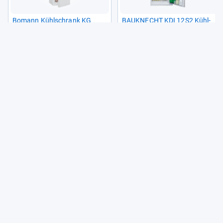
Bomann Kühl­schrank KG
BAU­KNECHT KDI 12S2 Kühl­
320.2
ge­frier­kom­bi­na­tion
(2k+)
(77)
249,00 €
379,00 €
9
5
Angebote vergleichen
Angebote vergleichen
Alle Preise sind Gesamtpreise inkl. aktuell geltender gesetzlicher
Umsatzsteuer. Versandkosten werden ggf. gesondert
berechnet. Maßgeblich sind der Gesamtpreis und die
Versandkosten, die der jeweilige Shop zum Zeitpunkt des
Kaufes anbietet.
Mehr Infos dazu in unseren FAQs