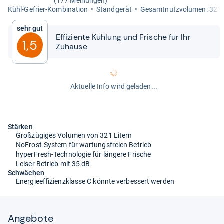
(177 Meinungen)
Kühl-​Gefrier-​Kom­bi­na­tion
Stand­ge­rät
Gesamt­nutz­vo­lu­men: 321 
Sehr gut
Effi­zi­ente Küh­lung und Fri­sche für Ihr
1,5
Zuhause
Aktuelle Info wird geladen...
Stärken
Großzügiges Volumen von 321 Litern
NoFrost-System für wartungsfreien Betrieb
hyperFresh-Technologie für längere Frische
Leiser Betrieb mit 35 dB
Schwächen
Energieeffizienzklasse C könnte verbessert werden
Angebote