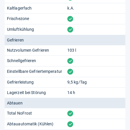
Kaltlagerfach
k.A.
vorhanden
Frischezone
vorhanden
Umluftkühlung
Gefrieren
Nutzvolumen Gefrieren
103 l
vorhanden
Schnellgefrieren
vorhanden
Einstellbare Gefriertemperatur
Gefrierleistung
9,5 kg/Tag
Lagerzeit bei Störung
14 h
Abtauen
vorhanden
Total NoFrost
vorhanden
Abtauautomatik (Kühlen)