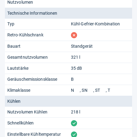
Nutzvolumen
Technische Informationen
Typ
Kühl-Gefrier-Kombination
fehlt
Retro-Kühlschrank
Bauart
Standgerät
Gesamtnutzvolumen
321 l
Lautstärke
35 dB
Geräuschemissionsklasse
B
Klimaklasse
N
SN
ST
T
Kühlen
Nutzvolumen Kühlen
218 l
vorhanden
Schnellkühlen
vorhanden
Einstellbare Kühltemperatur