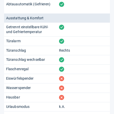
vorhanden
Abtauautomatik (Gefrieren)
Ausstattung & Komfort
vorhanden
Getrennt einstellbare Kühl-
und Gefriertemperatur
vorhanden
Türalarm
Türanschlag
Rechts
vorhanden
Türanschlag wechselbar
vorhanden
Flaschenregal
fehlt
Eiswürfelspender
fehlt
Wasserspender
fehlt
Hausbar
Urlaubsmodus
k.A.