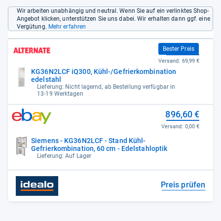
Wir arbeiten unabhängig und neutral. Wenn Sie auf ein verlinktes Shop-
Angebot klicken, unterstützen Sie uns dabei. Wir erhalten dann ggf. eine
Vergütung.
Mehr erfahren
815,00 €
Bester Preis
Versand:
69,99 €
KG36N2LCF iQ300, Kühl-/Gefrierkombination
edelstahl
Lieferung: Nicht lagernd, ab Bestellung verfügbar in
13-19 Werktagen
896,60 €
Versand:
0,00 €
Siemens - KG36N2LCF - Stand Kühl-
Gefrierkombination, 60 cm - Edelstahloptik
Lieferung: Auf Lager
Preis prüfen