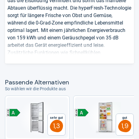
das die Eisbildung verhindert und somit das manuelle
Abtauen überflüssig macht. Die hyperFresh-Technologie
sorgt für längere Frische von Obst und Gemüse,
während die 0-Grad-Zone empfindliche Lebensmittel
optimal lagert. Mit einem jährlichen Energieverbrauch
von 159 kWh und einem Geräuschpegel von 35 dB
arbeitet das Gerät energieeffizient und leise.
Zusätzliche Funktionen wie Schnellkühlen,
Schnellgefrieren und ein Türalarm erhöhen den
Komfort. Der Türanschlag ist rechts und wechselbar,
und die Abmessungen betragen 186 cm in der Höhe, 60
Pas­sende Alter­na­ti­ven
cm in der Breite und 66,5 cm in der Tiefe.
So wählen wir die Produkte aus
NoFrost-System verhindert Eisbildung
hyperFresh-Technologie für längere Frische
Energieeffizienzklasse C mit 159 kWh
Jahresverbrauch
Sehr gut
Gut
Geräuschpegel von 35 dB für leisen Betrieb
1,3
1,9
Das sagen die Quellen:
Die Siemens iQ300 KG36N2LCF