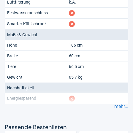
Luftfilterung
k.A.
fehlt
Festwasseranschluss
fehlt
Smarter Kühlschrank
Maße & Gewicht
Höhe
186 cm
Breite
60 cm
Tiefe
66,5 cm
Gewicht
65,7 kg
Nachhaltigkeit
fehlt
Energiesparend
mehr...
Pas­sende Bes­ten­lis­ten