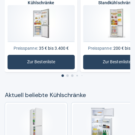
Kühlschränke
Standkühlschränk
Preisspanne:
35 € bis 3.400 €
Preisspanne:
200 € bis 1
Zur Bestenliste
Zur Bestenliste
: Kühlschränke
: Standkü
Aktu­ell beliebte Kühl­schränke