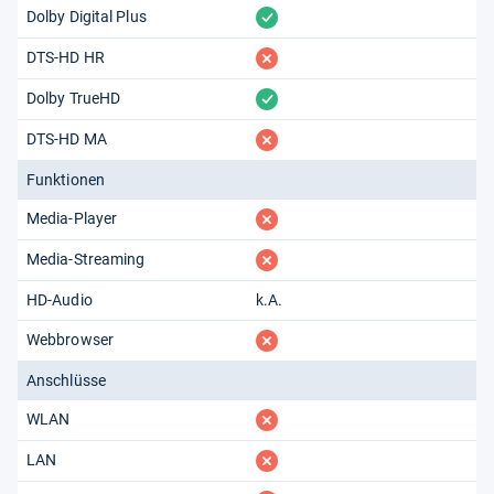
vorhanden
Dolby Digital Plus
fehlt
DTS-HD HR
vorhanden
Dolby TrueHD
fehlt
DTS-HD MA
Funktionen
fehlt
Media-Player
fehlt
Media-Streaming
HD-Audio
k.A.
fehlt
Webbrowser
Anschlüsse
fehlt
WLAN
fehlt
LAN