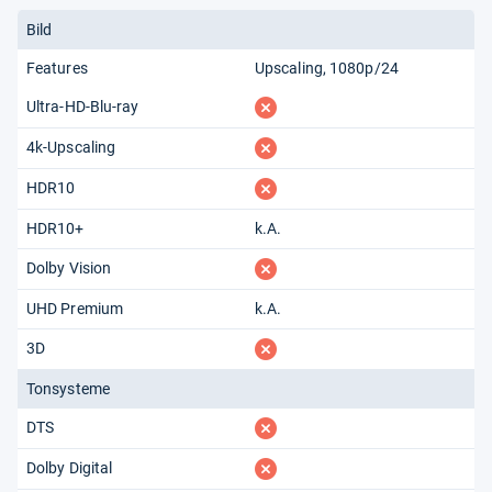
Bild
Features
Upscaling
1080p/24
fehlt
Ultra-HD-Blu-ray
fehlt
4k-Upscaling
fehlt
HDR10
HDR10+
k.A.
fehlt
Dolby Vision
UHD Premium
k.A.
fehlt
3D
Tonsysteme
fehlt
DTS
fehlt
Dolby Digital