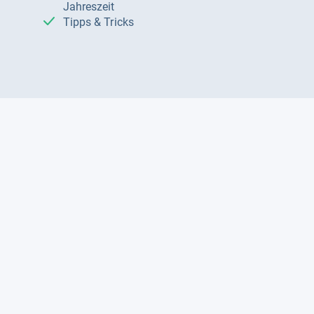
Jahreszeit
Tipps & Tricks
Datenschutz und Widerruf
Auf
Auf
Auf
Facebook
Instagram
X
folgen
folgen
folgen
Über uns
Testmagazine
Unsere Redaktion
FAQ
Presse
Unser Magazin
Karriere
Feedback