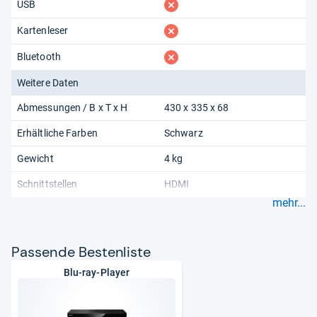
fehlt
USB
fehlt
Kartenleser
fehlt
Bluetooth
Weitere Daten
Abmessungen / B x T x H
430 x 335 x 68
Erhältliche Farben
Schwarz
Gewicht
4 kg
Schnittstellen
HDMI
mehr...
Pas­sende Bes­ten­liste
Blu-ray-Player