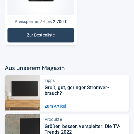
Preisspanne:
7 € bis 2.700 €
Zur Bestenliste
: Blu-ray-Player
Aus unse­rem Maga­zin
Tipps
Groß, gut, gerin­ger Strom­ver­
brauch?
Zum Artikel
Produkte
Grö­ßer, bes­ser, ver­spiel­ter: Die TV-​
Trends 2022