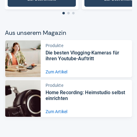
: Mikrofone
: USB-Mik
Aus unse­rem Maga­zin
Produkte
Die bes­ten Vlog­ging-​Kame­ras für
ihren You­tube-​Auf­tritt
Zum Artikel
Produkte
Home Recor­ding: Heim­stu­dio selbst
ein­rich­ten
Zum Artikel