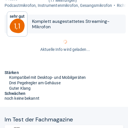
(17 Meinungen)
Pod­cast­mi­kro­fon, Instru­men­ten­mi­kro­fon, Gesangs­mi­kro­fon
Richt­c
Sehr gut
Kom­plett aus­ge­stat­te­tes Stre­a­ming-​​
1,1
Mikro­fon
Aktuelle Info wird geladen...
Stärken
Kompatibel mit Desktop- und Mobilgeräten
Drei Pegelregler am Gehäuse
Guter Klang
Schwächen
noch keine bekannt
Im Test der Fach­ma­ga­zine