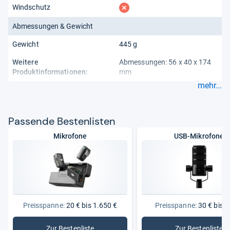
fehlt
Windschutz
Abmessungen & Gewicht
Gewicht
445 g
Weitere
Abmessungen: 56 x 40 x 174
Produktinformationen:
mm
mehr...
Pas­sende Bes­ten­lis­ten
Mikrofone
USB-Mikrofone
Preisspanne:
20 € bis 1.650 €
Preisspanne:
30 € bis 2
Zur Bestenliste
Zur Bestenliste