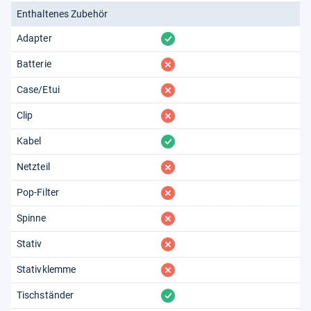
Enthaltenes Zubehör
vorhanden
Adapter
fehlt
Batterie
fehlt
Case/Etui
fehlt
Clip
vorhanden
Kabel
fehlt
Netzteil
fehlt
Pop-Filter
fehlt
Spinne
fehlt
Stativ
fehlt
Stativklemme
vorhanden
Tischständer