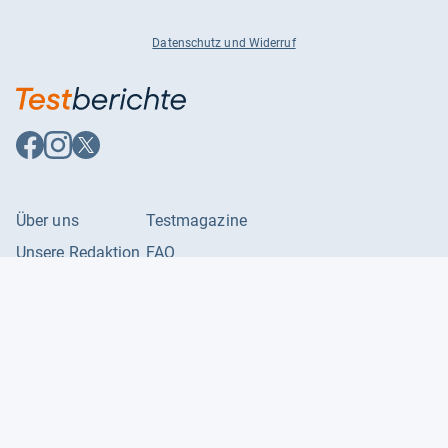
Datenschutz und Widerruf
Auf
Auf
Auf
Facebook
Instagram
X
folgen
folgen
folgen
Über uns
Testmagazine
Unsere Redaktion
FAQ
Presse
Unser Magazin
Karriere
Feedback
Partnerbereich
Kontakt
Unsere Kategorien