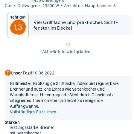
(430 Meinungen)
Gas
Grill­wa­gen
13500 W
Anzahl der Haupt­bren­ner: 3
Sehr gut
Viel Grill­flä­che und prak­ti­sches Sicht­
1,3
fens­ter im Deckel
Aktuelle Info wird geladen...
Unser Fazit
10.06.2022
Grillmeister. Großzügige Grillfläche, individuell regulierbare
Brenner und nützliche Extras wie Seitenkocher und
Warmhalterost. Hervorragende Sicht durch Glaseinsatz,
integriertes Thermometer und leicht zu reinigende
Auffangwanne.
Vollständiges Fazit lesen
Stärken
leistungsstarke Brenner
mit Seitenkocher