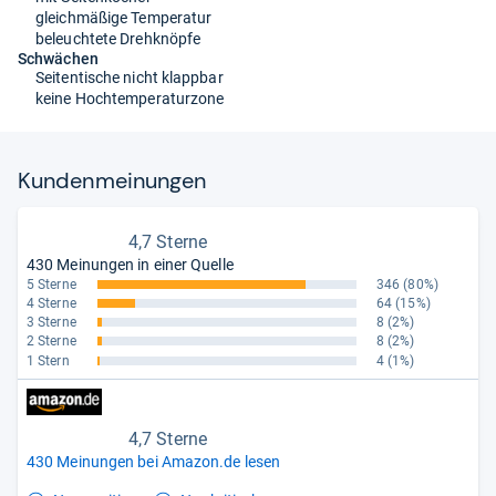
gleichmäßige Temperatur
beleuchtete Drehknöpfe
Schwächen
Seitentische nicht klappbar
keine Hochtemperaturzone
Kun­den­mei­nun­gen
4,7 Sterne
430 Meinungen in einer Quelle
5 Sterne
346
(80%)
4 Sterne
64
(15%)
3 Sterne
8
(2%)
2 Sterne
8
(2%)
1 Stern
4
(1%)
4,7 Sterne
430 Meinungen bei Amazon.de lesen