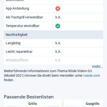
fehlt
App-Anbindung
Als Tischgrill verwendbar
k.A.
vorhanden
Temperatur einstellbar
Nachhaltigkeit
Langlebig
k.A.
Leicht reparierbar
k.A.
Schadstoffarm
k.A.
mehr...
Weiterführende Informationen zum Thema Rösle Videro G3
(Modell 2021) können Sie direkt beim Hersteller unter
roesle.com
finden.
Pas­sende Bes­ten­lis­ten
Grills
Gasgrills