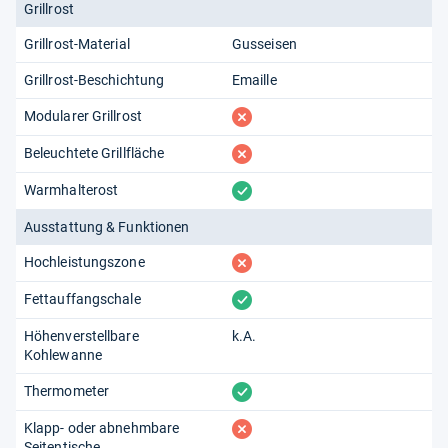
Grillrost
Grillrost-Material
Gusseisen
Grillrost-Beschichtung
Emaille
fehlt
Modularer Grillrost
fehlt
Beleuchtete Grillfläche
vorhanden
Warmhalterost
Ausstattung & Funktionen
fehlt
Hochleistungszone
vorhanden
Fettauffangschale
Höhenverstellbare
k.A.
Kohlewanne
vorhanden
Thermometer
fehlt
Klapp- oder abnehmbare
Seitentische