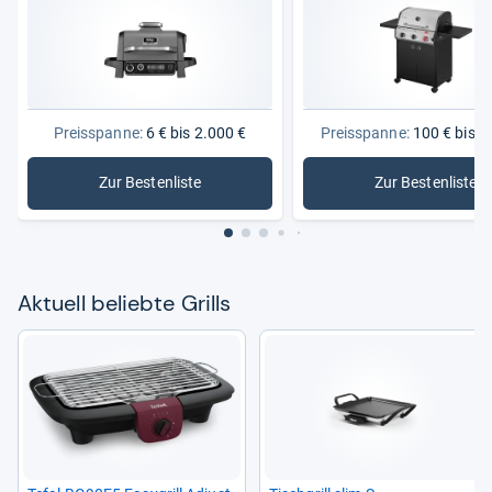
Preisspanne:
6 € bis 2.000 €
Preisspanne:
100 € bis 1
Zur Bestenliste
Zur Bestenliste
: Grills
: Gasgrills
Aktu­ell beliebte Grills