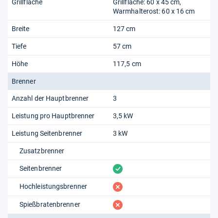
Grillfläche
Grillfläche: 60 x 45 cm,
Warmhalterost: 60 x 16 cm
Breite
127 cm
Tiefe
57 cm
Höhe
117,5 cm
Brenner
Anzahl der Hauptbrenner
3
Leistung pro Hauptbrenner
3,5 kW
Leistung Seitenbrenner
3 kW
Zusatzbrenner
vorhanden
Seitenbrenner
fehlt
Hochleistungsbrenner
fehlt
Spießbratenbrenner