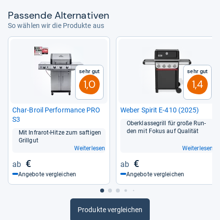
Pas­sende Alter­na­ti­ven
von
Marguerita Fuller
So wählen wir die Produkte aus
Sehr gut
Sehr gut
1,0
1,4
Char-​Broil Per­for­mance PRO
Weber Spi­rit E-​410 (2025)
S3
Ober­klas­se­grill für große Run­
den mit Fokus auf Qua­li­tät
Mit Infra­rot-​Hitze zum saf­ti­gen
Grill­gut
Weiterlesen
Weiterlesen
€
€
Angebote vergleichen
Angebote vergleichen
Produkte vergleichen