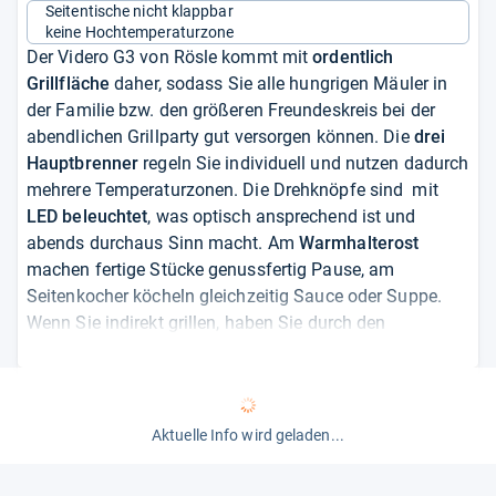
Seitentische nicht klappbar
keine Hochtemperaturzone
Der Videro G3 von Rösle kommt mit
ordentlich
Grillfläche
daher, sodass Sie alle hungrigen Mäuler in
der Familie bzw. den größeren Freundeskreis bei der
abendlichen Grillparty gut versorgen können. Die
drei
Hauptbrenner
regeln Sie individuell und nutzen dadurch
mehrere Temperaturzonen. Die Drehknöpfe sind mit
LED beleuchtet
, was optisch ansprechend ist und
abends durchaus Sinn macht. Am
Warmhalterost
machen fertige Stücke genussfertig Pause, am
Seitenkocher köcheln gleichzeitig Sauce oder Suppe.
Wenn Sie indirekt grillen, haben Sie durch den
Glaseinsatz im Deckel
gute Sicht auf Ihre Stücke und
können die Temperatur im Innenbereich auch mit dem
integrierten Thermometer überwachen. Überschüssiges
Fett und Flüssigkeiten werden in der herausnehmbaren
Aktuelle Info wird geladen...
Auffangwanne gesammelt und sind so leicht zu
entfernen.