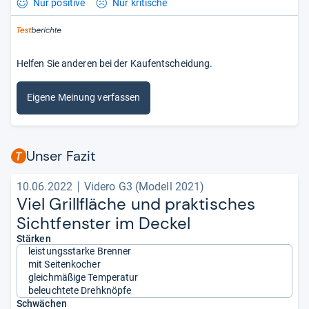
Nur positive
Nur kritische
Helfen Sie anderen bei der Kaufentscheidung.
Eigene Meinung verfassen
Unser Fazit
10.06.2022
Videro G3 (Modell 2021)
Viel Grill­flä­che und prak­ti­sches
Sicht­fens­ter im Deckel
Stärken
leistungsstarke Brenner
mit Seitenkocher
gleichmäßige Temperatur
beleuchtete Drehknöpfe
Schwächen