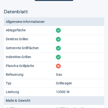
Datenblatt
Allgemeine Informationen
vorhanden
Ablagefläche
vorhanden
Direktes Grillen
vorhanden
Getrennte Grillflächen
vorhanden
Indirektes Grillen
fehlt
Plancha-Grillplatte
Befeuerung
Gas
Typ
Grillwagen
Leistung
13500 W
Maße & Gewicht