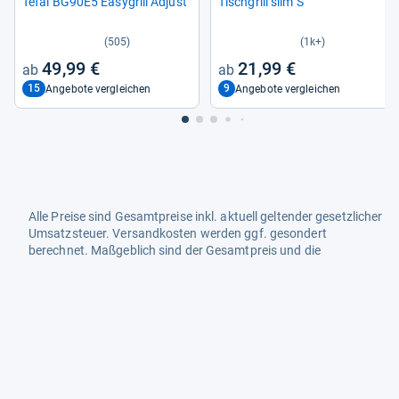
Tefal BG90E5 Easy­grill Adjust
Tisch­grill slim S
(505)
(1k+)
49,99 €
21,99 €
15
9
Angebote vergleichen
Angebote vergleichen
Alle Preise sind Gesamtpreise inkl. aktuell geltender gesetzlicher
Umsatzsteuer. Versandkosten werden ggf. gesondert
berechnet. Maßgeblich sind der Gesamtpreis und die
Versandkosten, die der jeweilige Shop zum Zeitpunkt des
Kaufes anbietet.
Mehr Infos dazu in unseren FAQs
Newsletter