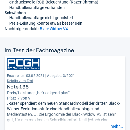
eindrucksvolle RGB-Beleuchtung (Razer Chroma)
Handballenauflage vorhanden
Schwächen
Handballenauflage nicht gepolstert
Preis-Leistung könnte etwas besser sein
Nachfolgeprodukt:
BlackWidow V4
Im Test der Fach­ma­ga­zine
Erschienen: 03.02.2021
|
Ausgabe: 3/2021
Details zum Test
Note:1,38
Preis/Leistung: „befriedigend plus“
Platz 7 von 9
„Razer spendiert dem neuen Standardmodell der dritten Black-
Widow-Evolutionsstufe eine Handballenablage und
Medientasten. ... Die Ergonomie der Black Widow V3 ist sehr
gut, für den maximalen Schreibkomfort fehlt jedoch eine
Polsterung für die Handballenablage. Razers Green-Switch gibt
mehr...