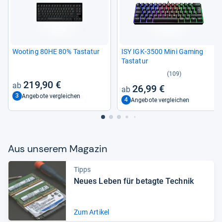
Woo­ting 80HE 80% Tasta­tur
ISY IGK-​3500 Mini Gaming
Tasta­tur
(109)
219,90 €
26,99 €
3
Angebote vergleichen
4
Angebote vergleichen
Aus unse­rem Maga­zin
Tipps
Neues Leben für betagte Tech­nik
Zum Artikel