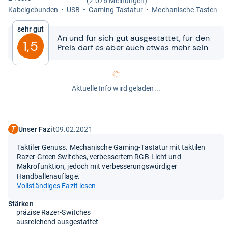
(2.076 Meinungen)
Kabel­ge­bun­den
USB
Gaming-​Tasta­tur
Mecha­ni­sche Tas­ten
Sehr gut
An und für sich gut aus­ge­stat­tet, für den
1,5
Preis darf es aber auch etwas mehr sein
Aktuelle Info wird geladen...
Unser Fazit
09.02.2021
Taktiler Genuss. Mechanische Gaming-Tastatur mit taktilen
Razer Green Switches, verbessertem RGB-Licht und
Makrofunktion, jedoch mit verbesserungswürdiger
Handballenauflage.
Vollständiges Fazit lesen
Stärken
präzise Razer-Switches
ausreichend ausgestattet