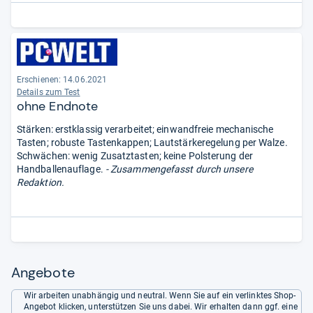
am Auslösepunkt (1,9 mm) ein spür- und hörbares Feedback,
daher müssen die Tasten bei flotter Betätigung nicht bis zum
Anschlag nach 4,0 mm durchgedrückt werden.“
Erschienen: 14.06.2021
Details zum Test
ohne Endnote
Stärken: erstklassig verarbeitet; einwandfreie mechanische
Tasten; robuste Tastenkappen; Lautstärkeregelung per Walze.
Schwächen: wenig Zusatztasten; keine Polsterung der
Handballenauflage.
- Zusammengefasst durch unsere
Redaktion.
Angebote
Wir arbeiten unabhängig und neutral. Wenn Sie auf ein verlinktes Shop-
Angebot klicken, unterstützen Sie uns dabei. Wir erhalten dann ggf. eine