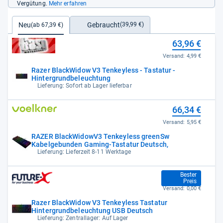
Vergütung.
Mehr erfahren
Gebraucht
Neu
(39,99 €)
(ab 67,39 €)
63,96 €
Versand:
4,99 €
Razer BlackWidow V3 Tenkeyless - Tastatur -
Hintergrundbeleuchtung
Lieferung: Sofort ab Lager lieferbar
66,34 €
Versand:
5,95 €
RAZER BlackWidowV3 Tenkeyless greenSw
Kabelgebunden Gaming-Tastatur Deutsch,
Lieferung: Lieferzeit 8-11 Werktage
67,39 €
Bester
Preis
Versand:
0,00 €
Razer BlackWidow V3 Tenkeyless Tastatur
Hintergrundbeleuchtung USB Deutsch
Lieferung: Zentrallager: Auf Lager