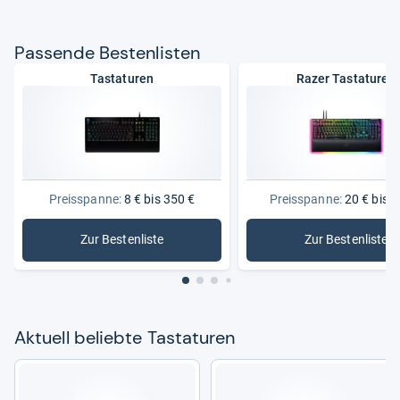
Pas­sende Bes­ten­lis­ten
Tastaturen
Razer Tastaturen
Preisspanne:
8 € bis 350 €
Preisspanne:
20 € bis 2
Zur Bestenliste
Zur Bestenliste
: Tastaturen
: Razer T
Aktu­ell beliebte Tasta­tu­ren