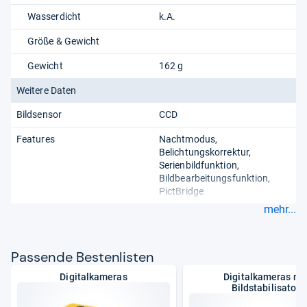
Wasserdicht
k.A.
Größe & Gewicht
Gewicht
162 g
Weitere Daten
Bildsensor
CCD
Features
Nachtmodus
Belichtungskorrektur
Serienbildfunktion
Bildbearbeitungsfunktion
PictBridge
mehr...
Pas­sende Bes­ten­lis­ten
Digitalkameras
Digitalkameras mi
Bildstabilisator