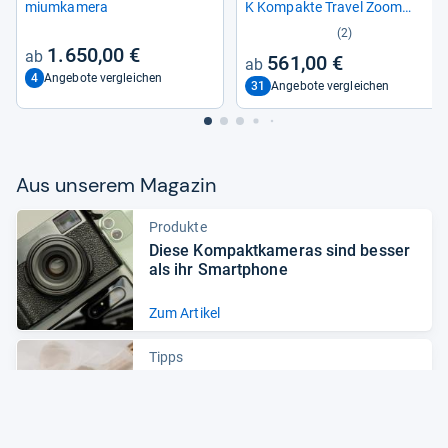
mi­um­ka­mera
K Kom­pakte Tra­vel Zoom
Kamera
(2)
1.650,00 €
561,00 €
4
Angebote vergleichen
31
Angebote vergleichen
Aus unse­rem Maga­zin
Produkte
Diese Kom­pakt­ka­me­ras sind bes­ser
als ihr Smart­phone
Zum Artikel
Tipps
So zau­bern Sie atem­be­rau­bende
Hoch­zeits­fo­tos
Zum Artikel