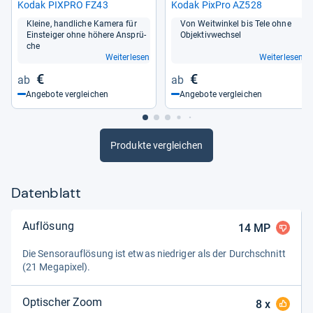
Kodak PIX­PRO FZ43
Kodak Pix­Pro AZ528
Kleine, hand­li­che Kamera für
Von Weit­win­kel bis Tele ohne
Ein­stei­ger ohne höhere Ansprü­
Objek­tiv­wech­sel
che
Weiterlesen
Weiterlesen
€
€
Angebote vergleichen
Angebote vergleichen
Produkte vergleichen
Datenblatt
Auflösung
14
MP
Die Sen­sorauf­lö­sung ist etwas nied­ri­ger als der Durch­schnitt
(21 Mega­pi­xel).
Optischer Zoom
8
x