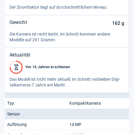
Der Zoom­fak­tor liegt auf durch­schnitt­li­chem Niveau.
Gewicht
162
g
Die Kamera ist recht leicht, im Schnitt kom­men andere
Modelle auf 291 Gramm.
Aktualität
Vor 16 Jahren erschienen
Das Modell ist nicht mehr aktu­ell, im Schnitt ver­blei­ben Digi­
tal­ka­me­ras 7 Jahre am Markt.
Typ
Kompaktkamera
Sensor
Auflösung
14 MP