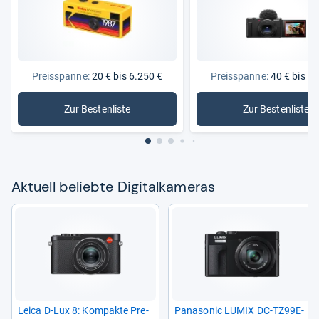
Preisspanne:
20 € bis 6.250 €
Preisspanne:
40 € bis 3.
Zur Bestenliste
Zur Bestenliste
: Digitalkameras
: Digitalk
Aktu­ell beliebte Digi­tal­ka­me­ras
Leica D-​Lux 8: Kom­pakte Pre­
Pana­so­nic LUMIX DC-​TZ99E-​