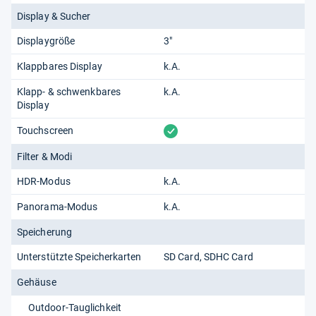
Display & Sucher
Displaygröße
3"
Klappbares Display
k.A.
Klapp- & schwenkbares
k.A.
Display
vorhanden
Touchscreen
Filter & Modi
HDR-Modus
k.A.
Panorama-Modus
k.A.
Speicherung
Unterstützte Speicherkarten
SD Card
SDHC Card
Gehäuse
Outdoor-Tauglichkeit