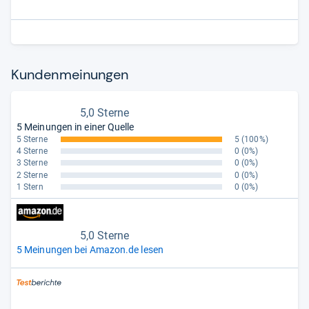
auch Verbindung zum Internet auf und ermöglicht das
Streamen von TV- und Festplattenaufnahmen im
Heimnetzwerk.“
Kun­den­mei­nun­gen
5,0 Sterne
5 Meinungen in einer Quelle
5 Sterne
5
(100%)
4 Sterne
0
(0%)
3 Sterne
0
(0%)
2 Sterne
0
(0%)
1 Stern
0
(0%)
5,0 Sterne
5 Meinungen bei Amazon.de lesen