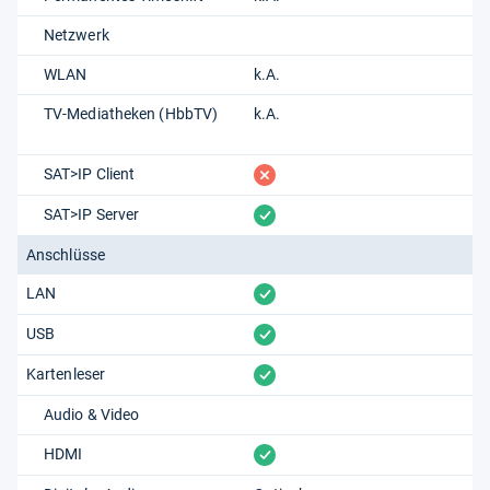
Netzwerk
WLAN
k.A.
TV-Mediatheken (HbbTV)
k.A.
fehlt
SAT>IP Client
vorhanden
SAT>IP Server
Anschlüsse
vorhanden
LAN
vorhanden
USB
vorhanden
Kartenleser
Audio & Video
vorhanden
HDMI