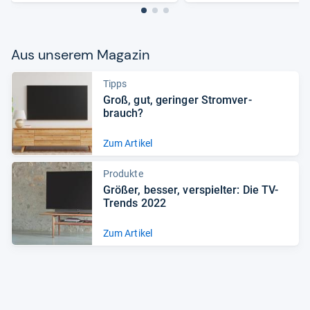
Aus unse­rem Maga­zin
Tipps
Groß, gut, gerin­ger Strom­ver­
brauch?
Zum Artikel
Produkte
Grö­ßer, bes­ser, ver­spiel­ter: Die TV-​
Trends 2022
Zum Artikel